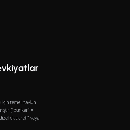
evkiyatlar
ek için temel navlun
mıştır ("bunker" =
dizel ek ücreti" veya