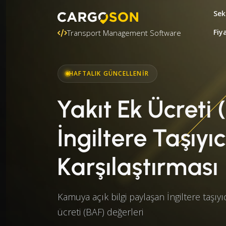
Sek
Fiy
Transport Management Software
HAFTALIK GÜNCELLENIR
Yakıt Ek Ücreti 
İngiltere Taşıyıc
Karşılaştırması
Kamuya açık bilgi paylaşan İngiltere taşıyı
ücreti (BAF) değerleri