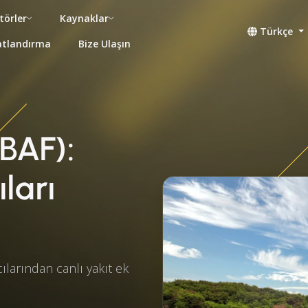
törler
Kaynaklar
Türkçe
atlandırma
Bize Ulaşın
(BAF):
ıları
cılarından canlı yakıt ek