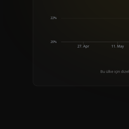
22%
20%
27. Apr
11. May
Bu ülke için dize