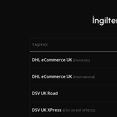
İngilte
TAŞIYICI
Birleşik Krallık ülkesinde faaliyet gösteren 9
DHL eCommerce UK
(Domestic)
DHL eCommerce UK
(International)
DSV UK Road
DSV UK XPress
(DSV UK BAF XPRESS)