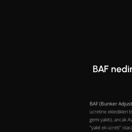
End of interactive chart.
Line chart with 16 data points.
BAF nedir
BAF (Bunker Adjust
ücretine ekledikleri b
gemi yakıtı), ancak A
"yakıt ek ücreti" ola