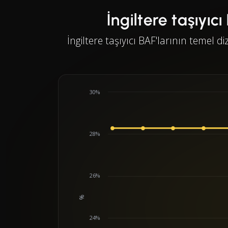
İngiltere taşıyıcı
İngiltere taşıyıcı BAF'larının temel di
30%
28%
26%
%
Chart
24%