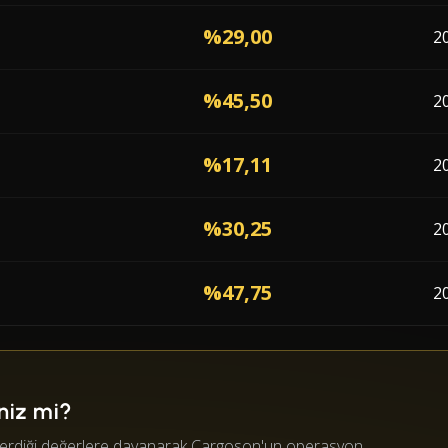
%29,00
2
%45,50
2
%17,11
2
%30,25
2
%47,75
2
iniz mi?
önderdiği değerlere dayanarak Cargoson'un operasyon