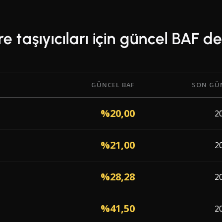
re taşıyıcıları için güncel BAF d
GÜNCEL BAF
SON GÜ
 taşıyıcıdan güncel Bunker Adjustment Factor (BAF) yüzdeleri v
%20,00
2
%21,00
2
%28,28
2
%41,50
2