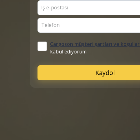
İş e-postası
Telefon
Cargoson müşteri şartları ve koşullar
kabul ediyorum
Kaydol