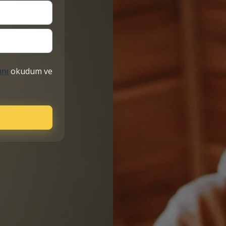
ını
okudum ve