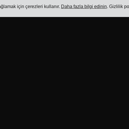
lamak için çerezleri kullanır.
Daha fazla bilgi edinin
. Gizlilik p
Kaynaklar
Ürün
Blog
Taşımacılık Yönetim Sistemi
Referanslar
Navlun Oranı Yönetim Yazılımı
Taşıyıcı Entegrasyonları
Navlun Ek Ücret Yönetim
Yazılımı
ERP Entegrasyonları
Taşıyıcı Entegrasyon Yazılımı
İş Ortakları
Navlun Yönetim Yazılımı
Taşıyıcılar için bilgi
Çoklu Taşıyıcı Gönderim
Yazılımı
Araçlar