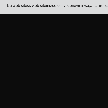
Bu web sitesi, web sitemizde en iyi deneyimi yaşamanızı sağ
Şirket
Sektörler
Takip
Elektronik Üreticileri için TMS
Fiyatlandırma
Kimyasal Üreticileri için TMS
Müşteri
Metal ve Makine Üreticileri
Hikayeleri
için TMS
Bize Ulaşın
Baskı ve Ambalaj için TMS
İş Ortağımız
Tüm sektörleri görün
Olun