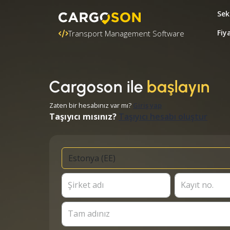
Sek
Fiy
Transport Management Software
Cargoson ile
başlayın
Zaten bir hesabınız var mı?
Giriş yap
Taşıyıcı mısınız?
Taşıyıcı hesabı oluştur
Şirket adı
Kayıt no.
Tam adınız