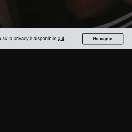
a sulla privacy è disponibile
qui
.
Ho capito
Guide
I Migliori 17 Software di Gestione Trasporti per
Spedizionieri
Come selezionare un software di spedizione multi-
vettore?
Come condurre una semplice gara di trasporto?