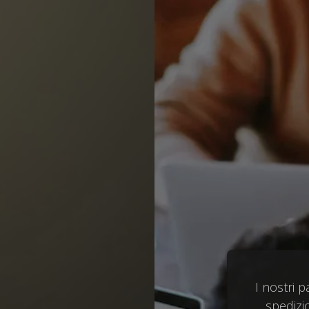
I nostri p
spediz