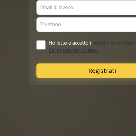
Email di lavoro
Telefono
Ho letto e accetto i
termini e condizion
Cargoson per i clienti
Registrati