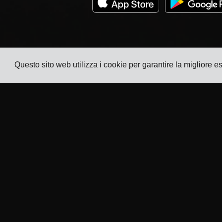
Questo sito web utilizza i cookie per garantire la migliore 
Azienda
Settori
Tracking
TMS per Produttori di
Elettronica
Prezzi
TMS per Produttori Chimici
Storie dei
clienti
TMS per Produttori di
Metalli e Macchinari