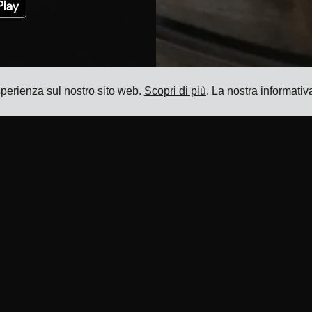
esperienza sul nostro sito web.
Scopri di più
. La nostra informativ
Risorse
Prodotto
Blog
Sistema di gestione dei trasporti
Referenze
Software di gestione delle tariffe
di trasporto
Integrazioni Vettori
Software di Gestione dei
Integrazioni ERP
Supplementi di Trasporto