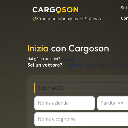
Set
Con
Transport Management Software
Inizia
con Cargoson
Hai già un account?
Accedi
Sei un vettore?
Registra un account vettore
Nome azienda
Partita IVA
Nome e cognome