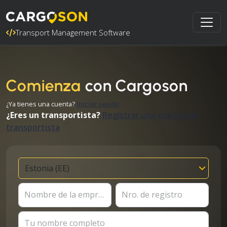
Transport Management Software
Comienza
con Cargoson
¿Ya tienes una cuenta?
Iniciar sesión
¿Eres un transportista?
Registrar una cuenta de
transportista
Nombre de la empresa
Nro. de registro
Tu nombre completo