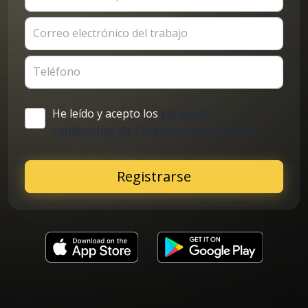
Correo electrónico del trabajo
Teléfono
He leído y acepto los
términos y
condiciones de Cargoson para clientes
Registrarse