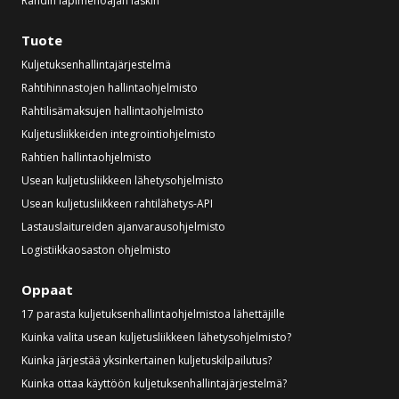
Rahdin läpimenoajan laskin
Tuote
Kuljetuksenhallintajärjestelmä
Rahtihinnastojen hallintaohjelmisto
Rahtilisämaksujen hallintaohjelmisto
Kuljetusliikkeiden integrointiohjelmisto
Rahtien hallintaohjelmisto
Usean kuljetusliikkeen lähetysohjelmisto
Usean kuljetusliikkeen rahtilähetys-API
Lastauslaitureiden ajanvarausohjelmisto
Logistiikkaosaston ohjelmisto
Oppaat
17 parasta kuljetuksenhallintaohjelmistoa lähettäjille
Kuinka valita usean kuljetusliikkeen lähetysohjelmisto?
Kuinka järjestää yksinkertainen kuljetuskilpailutus?
Kuinka ottaa käyttöön kuljetuksenhallintajärjestelmä?