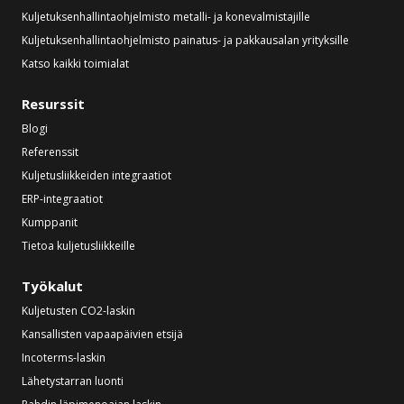
Kuljetuksenhallintaohjelmisto metalli- ja konevalmistajille
Kuljetuksenhallintaohjelmisto painatus- ja pakkausalan yrityksille
Katso kaikki toimialat
Resurssit
Blogi
Referenssit
Kuljetusliikkeiden integraatiot
ERP-integraatiot
Kumppanit
Tietoa kuljetusliikkeille
Työkalut
Kuljetusten CO2-laskin
Kansallisten vapaapäivien etsijä
Incoterms-laskin
Lähetystarran luonti