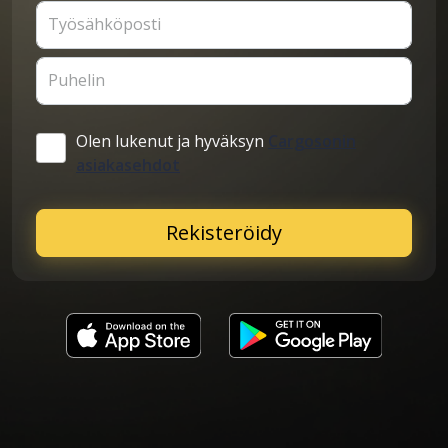
Työsähköposti
Puhelin
Olen lukenut ja hyväksyn
Cargosonin
asiakasehdot
Rekisteröidy