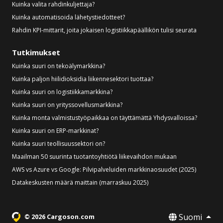
Kuinka valita rahdinkuljettaja?
Kuinka automatisoida lähetystiedotteet?
Rahdin KPI-mittarit, joita jokaisen logistiikkapäällikön tulisi seurata
Tutkimukset
Kuinka suuri on tekoälymarkkina?
Kuinka paljon hiilidioksidia liikennesektori tuottaa?
Kuinka suuri on logistiikkamarkkina?
Kuinka suuri on yrityssovellusmarkkina?
Kuinka monta valmistustyöpaikkaa on täyttämättä Yhdysvalloissa?
Kuinka suuri on ERP-markkinat?
Kuinka suuri teollisuussektori on?
Maailman 50 suurinta tuotantoyhtiötä liikevaihdon mukaan
AWS vs Azure vs Google: Pilvipalveluiden markkinaosuudet (2025)
Datakeskusten määrä maittain (marraskuu 2025)
Suomi
© 2026 Cargoson.com