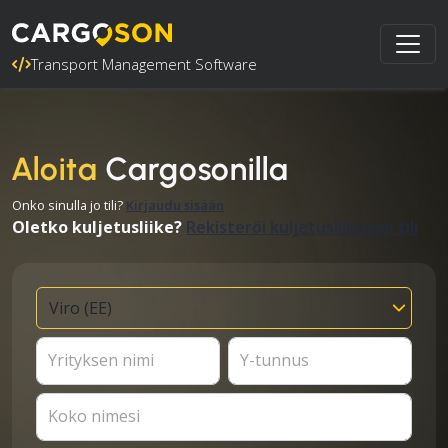
Transport Management Software
Aloita
Cargosonilla
Onko sinulla jo tili?
Kirjaudu sisään
Oletko kuljetusliike?
Rekisteröi kuljetusliikkeen tili
Yrityksen nimi
Y-tunnus
Koko nimesi