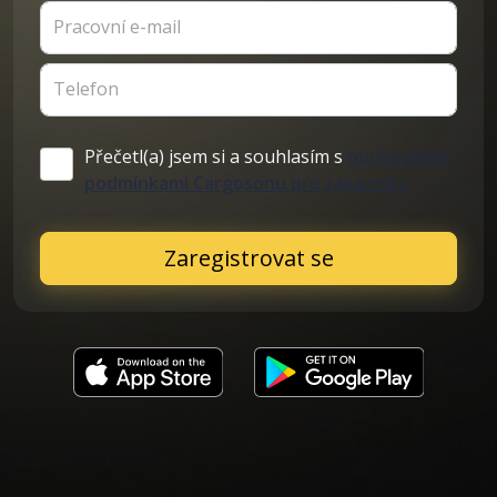
Pracovní e-mail
Telefon
Přečetl(a) jsem si a souhlasím s
obchodními
podmínkami Cargosonu pro zákazníky
Zaregistrovat se