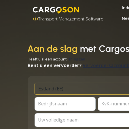
Ind
Nee
Transport Management Software
Aan de slag
met Cargo
Heeft u al een account?
Inloggen
Bent u een vervoerder?
Vervoerdersaccount
Bedrijfsnaam
KvK-numme
Uw volledige naam