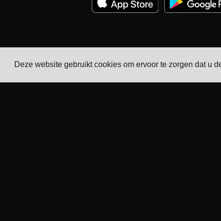
Deze website gebruikt cookies om ervoor te zorgen dat u de
Bedrijf
Industrieën
Tracking
TMS voor
elektronicafabrikanten
Prijzen
TMS voor chemische
Klantverhalen
fabrikanten
Neem contact
TMS voor metaal- en