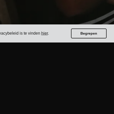
ivacybeleid is te vinden
hier
.
Begrepen
Gidsen
Top 17 Transportbeheersoftware voor
Verladers
Hoe kies je een software voor verzending via
meerdere vervoerders?
Hoe voer je een eenvoudige