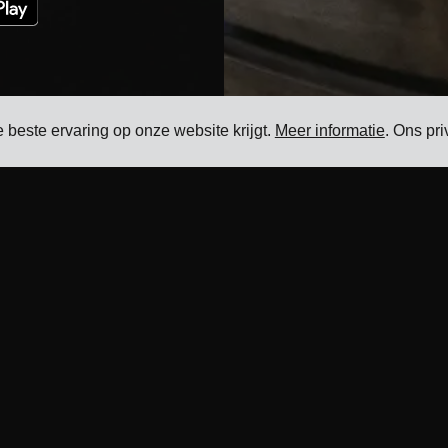
 beste ervaring op onze website krijgt.
Meer informatie
. Ons pr
Bronnen
Product
Blog
Transportbeheersoftware
Referenties
Vrachtprijsbeheer software
Vervoerdersintegraties
Software voor Beheer van
Vrachttoeslag
ERP-integraties