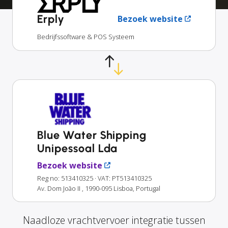
Erply
Bezoek website
Bedrijfssoftware & POS Systeem
Blue Water Shipping
Unipessoal Lda
Bezoek website
Reg no: 513410325
· VAT: PT513410325
Av. Dom João II , 1990-095 Lisboa, Portugal
Naadloze vrachtvervoer integratie tussen