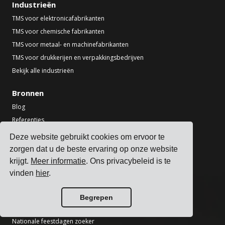
Industrieën
TMS voor elektronicafabrikanten
TMS voor chemische fabrikanten
TMS voor metaal- en machinefabrikanten
TMS voor drukkerijen en verpakkingsbedrijven
Bekijk alle industrieën
Bronnen
Blog
Referenties
Vervoerdersintegraties
Deze website gebruikt cookies om ervoor te
ERP-integraties
zorgen dat u de beste ervaring op onze website
Partners
krijgt.
Meer informatie
. Ons privacybeleid is te
Informatie voor vervoerders
vinden
hier
.
Tools
Begrepen
Transport CO2-calculator
Nationale feestdagen zoeker