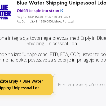
Blue Water Shipping Unipessoal Ld
Obiščite spletno stran
Reg no: 513410325
· VAT: PT513410325
Av. Dom João II , 1990-095 Lisboa, Portugal
bna integracija tovornega prevoza med Erply in Blu
Shipping Unipessoal Lda .
dejno izračunajte cene, ETD, ETA, CO2; ustvarite poši
ne nalepke, povezave za sledenje in prilagojene obv
žite Erply + Blue Water
Rezervirajte brezplačno pred
ipping Unipessoal Lda