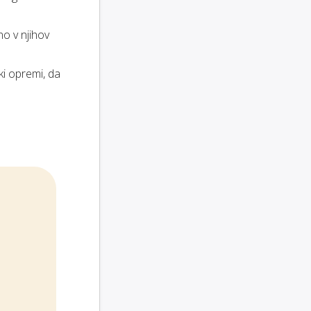
o v njihov
ki opremi, da