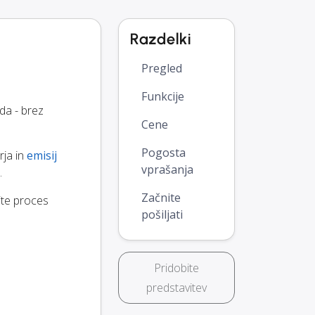
Razdelki
Pregled
Funkcije
da - brez
Cene
Pogosta
rja in
emisij
vprašanja
.
Začnite
jte proces
pošiljati
Pridobite
predstavitev