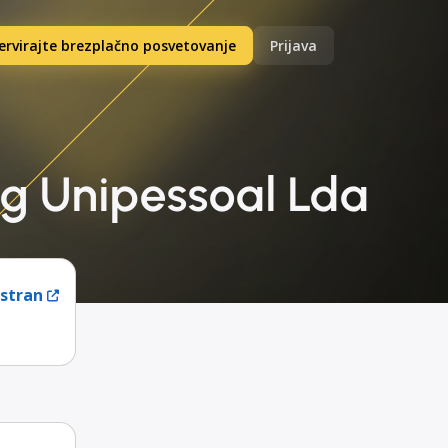
ervirajte brezplačno posvetovanje
Prijava
ng Unipessoal Lda
 stran