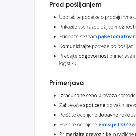
Pred pošiljanjem
Uporabite podatke o prodajnih/naku
Prikažite vse razpoložljive
možnosti 
Pridobite seznam
paketomatov
r
Komunicirajte
potrebe po pošiljanj
Predajte
odgovornost
primerjave i
logistiku
Primerjava
Izračunajte ceno prevoza
samodejn
Zahtevajte
spot cene
od vaših prev
Poiščite ocenjene
dobavne roke
za
Poiščite ocenjene
emisije CO2 za
Primerjajte prevoznike
in različne