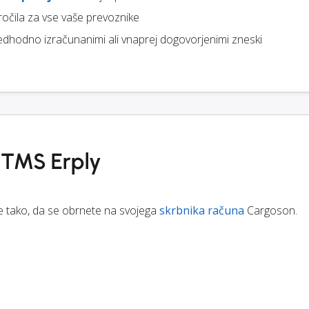
ročila za vse vaše prevoznike
edhodno izračunanimi ali vnaprej dogovorjenimi zneski
e TMS Erply
te tako, da se obrnete na svojega
skrbnika računa
Cargoson.