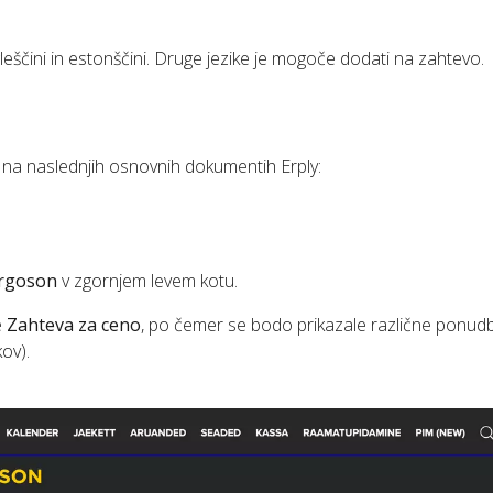
leščini in estonščini. Druge jezike je mogoče dodati na zahtevo.
na naslednjih osnovnih dokumentih Erply:
rgoson
v zgornjem levem kotu.
e
Zahteva za ceno
, po čemer se bodo prikazale različne ponud
kov).