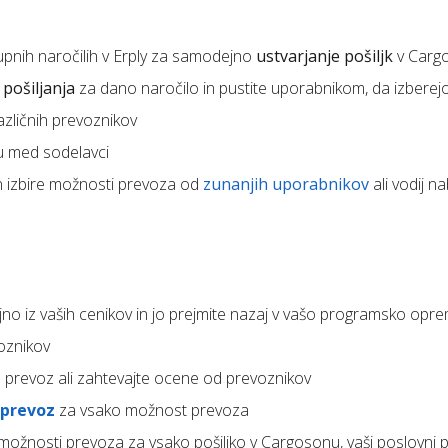
pnih naročilih v Erply za samodejno
ustvarjanje pošiljk
v Carg
pošiljanja
za dano naročilo in pustite uporabnikom, da izberej
azličnih prevoznikov
u med sodelavci
n izbire možnosti prevoza od
zunanjih uporabnikov
ali vodij n
o iz vaših cenikov in jo prejmite nazaj v vašo programsko opre
oznikov
 prevoz ali zahtevajte ocene od prevoznikov
 prevoz
za vsako možnost prevoza
 možnosti prevoza za vsako pošiljko v Cargosonu, vaši poslovni 