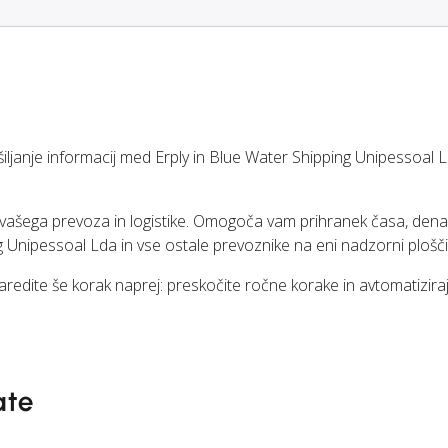
nje informacij med Erply in Blue Water Shipping Unipessoal L
i vašega prevoza in logistike. Omogoča vam prihranek časa, dena
 Unipessoal Lda in vse ostale prevoznike na eni nadzorni plošči
naredite še korak naprej: preskočite ročne korake in avtomatizira
ate