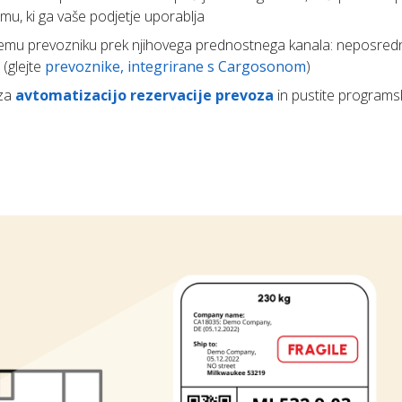
mu, ki ga vaše podjetje uporablja
emu prevozniku prek njihovega prednostnega kanala: neposredn
 (glejte
prevoznike, integrirane s Cargosonom
)
 za
avtomatizacijo rezervacije prevoza
in pustite programs