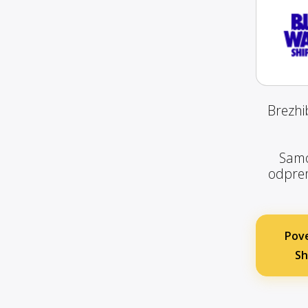
Brezhi
Samo
odprem
Pove
Sh