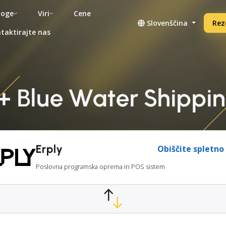
noge
Viri
Cene
Slovenščina
Rez
taktirajte nas
y + Blue Water Shippi
Erply
Obiščite spletno
Poslovna programska oprema in POS sistem