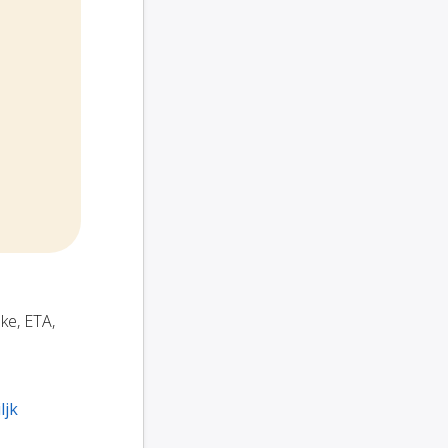
ke, ETA,
ljk