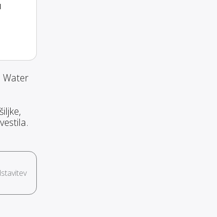
a
e Water
ljke,
estila.
stavitev