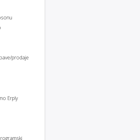
osonu
o
abave/prodaje
mo Erply
programski