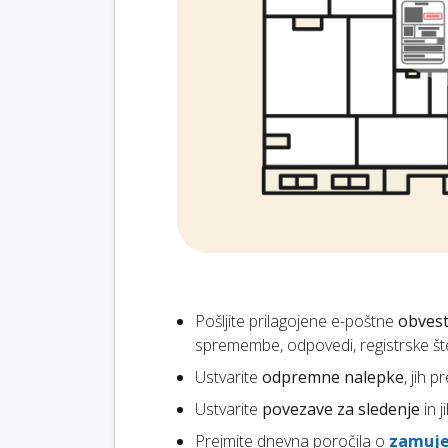
Pošljite prilagojene e-poštne
obvest
spremembe, odpovedi, registrske štev
Ustvarite
odpremne nalepke
, jih 
Ustvarite
povezave za sledenje
in 
Prejmite dnevna poročila o
zamuje