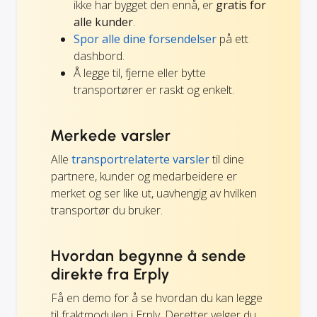
ikke har bygget den ennå, er
gratis for
alle kunder
.
Spor alle dine forsendelser
på ett
dashbord.
Å legge til, fjerne eller bytte
transportører er raskt og enkelt.
Merkede varsler
Alle
transportrelaterte varsler
til dine
partnere, kunder og medarbeidere er
merket og ser like ut, uavhengig av hvilken
transportør du bruker.
Hvordan begynne å sende
direkte fra Erply
Få en demo for å se hvordan du kan legge
til fraktmodulen i Erply. Deretter velger du