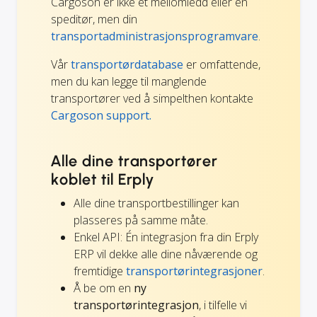
Cargoson er ikke et mellomledd eller en
speditør, men din
transportadministrasjonsprogramvare
.
Vår
transportørdatabase
er omfattende,
men du kan legge til manglende
transportører ved å simpelthen kontakte
Cargoson support.
Alle dine transportører
koblet til Erply
Alle dine transportbestillinger kan
plasseres på samme måte.
Enkel API: Én integrasjon fra din Erply
ERP vil dekke alle dine nåværende og
fremtidige
transportørintegrasjoner
.
Å be om en
ny
transportørintegrasjon
, i tilfelle vi