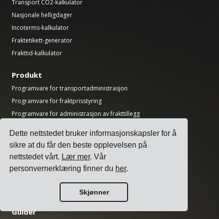
Transport CO2-kalkulator
Nasjonale helligdager
Incoterms-kalkulator
Fraktetikett-generator
Frakttid-kalkulator
Produkt
Programvare for transportadministrasjon
Programvare for fraktprisstyring
Programvare for administrasjon av frakttillegg
Programvare for transportørintegrasjon
Dette nettstedet bruker informasjonskapsler for å
Programvare for fraktadministrasjon
sikre at du får den beste opplevelsen på
Programvare for forsendelse med flere transportører
nettstedet vårt.
Lær mer
. Vår
API for frakt med flere transportører
personvernerklæring finner du
her
.
Programvare for lasterampeplanlegging
Programvare for logistikkavdelinger
Skjønner
Guider