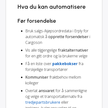
Hva du kan automatisere
Før forsendelse
Bruk salgs-/kjøpsordredata i Erply for
automatisk å
opprette forsendelser
i
Cargoson
Vis alle tilgjengelige
fraktalternativer
for en gitt ordre og la brukerne velge
Få en liste over
pakkebokser
fra
forskjellige transportører
Kommuniser
fraktbehov mellom
kolleger
Overlat
ansvaret
for å sammenligne
og velge et transportalternativ fra
tredjepartsbrukere
eller
innkjøps-/salgsansvarlige til en