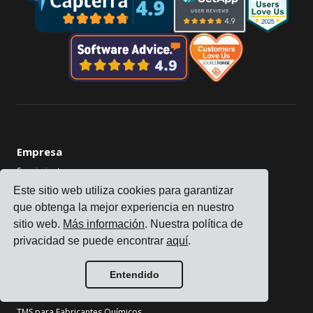
Empresa
Seguimiento
Precios
Este sitio web utiliza cookies para garantizar
que obtenga la mejor experiencia en nuestro
Historias de Clientes
sitio web.
Más información
. Nuestra política de
Contáctenos
privacidad se puede encontrar
aquí
.
Conviértase en Socio
Industrias
Entendido
TMS para Fabricantes de Electrónica
TMS para Fabricantes Químicos