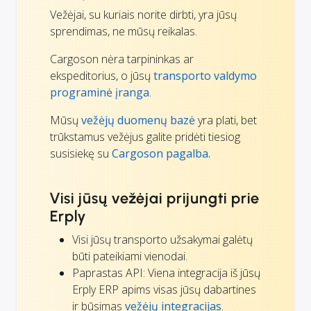
Vežėjai, su kuriais norite dirbti, yra jūsų
sprendimas, ne mūsų reikalas.
Cargoson nėra tarpininkas ar
ekspeditorius, o jūsų
transporto valdymo
programinė įranga
.
Mūsų
vežėjų duomenų bazė
yra plati, bet
trūkstamus vežėjus galite pridėti tiesiog
susisiekę su
Cargoson pagalba.
Visi jūsų vežėjai prijungti prie
Erply
Visi jūsų transporto užsakymai galėtų
būti pateikiami vienodai.
Paprastas API: Viena integracija iš jūsų
Erply ERP apims visas jūsų dabartines
ir būsimas
vežėjų integracijas
.