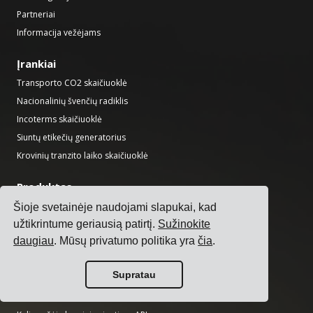
Partneriai
Informacija vežėjams
Įrankiai
Transporto CO2 skaičiuoklė
Nacionalinių švenčių radiklis
Incoterms skaičiuoklė
Siuntų etikečių generatorius
Krovinių tranzito laiko skaičiuoklė
Produktas
Transporto valdymo programinė įranga
Šioje svetainėje naudojami slapukai, kad
užtikrintume geriausią patirtį.
Sužinokite
Krovinių kainų valdymo programinė įranga
daugiau
. Mūsų privatumo politika yra
čia
.
Krovinių priemokų valdymo programinė įranga
Vežėjų integravimo programinė įranga
Supratau
Krovinių valdymo programinė įranga
Kelių vežėjų siuntimo programinė įranga