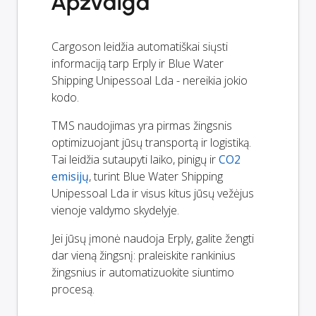
Apžvalga
Cargoson leidžia automatiškai siųsti
informaciją tarp Erply ir Blue Water
Shipping Unipessoal Lda - nereikia jokio
kodo.
TMS naudojimas yra pirmas žingsnis
optimizuojant jūsų transportą ir logistiką.
Tai leidžia sutaupyti laiko, pinigų ir
CO2
emisijų
, turint Blue Water Shipping
Unipessoal Lda ir visus kitus jūsų vežėjus
vienoje valdymo skydelyje.
Jei jūsų įmonė naudoja Erply, galite žengti
dar vieną žingsnį: praleiskite rankinius
žingsnius ir automatizuokite siuntimo
procesą.