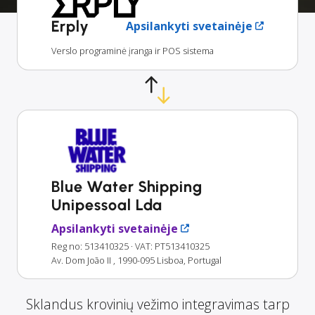
Erply
Apsilankyti svetainėje
Verslo programinė įranga ir POS sistema
Blue Water Shipping
Unipessoal Lda
Apsilankyti svetainėje
Reg no: 513410325
· VAT: PT513410325
Av. Dom João II , 1990-095 Lisboa, Portugal
Sklandus krovinių vežimo integravimas tarp