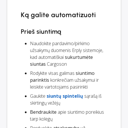
Ką galite automatizuoti
Prieš siuntimą
Naudokite pardavimo/pirkimo
užsakymų duomenis Erply sistemoje,
kad automatiškai
sukurtumėte
siuntas
Cargoson
Rodykite visas galimas
siuntimo
parinktis
konkrečiam užsakymui ir
leiskite vartotojams pasirinkti
Gaukite
siuntų spintelių
sąrašą iš
skirtingų vežėjų
Bendraukite
apie siuntimo poreikius
tarp kolegų
Perduokite
atsakomybę
už