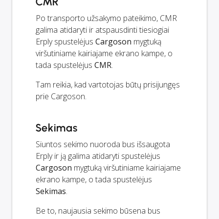
CMR
Po transporto užsakymo pateikimo, CMR
galima atidaryti ir atspausdinti tiesiogiai
Erply spustelėjus
Cargoson
mygtuką
viršutiniame kairiajame ekrano kampe, o
tada spustelėjus
CMR
.
Tam reikia, kad vartotojas būtų prisijungęs
prie Cargoson.
Sekimas
Siuntos sekimo nuoroda bus išsaugota
Erply ir ją galima atidaryti spustelėjus
Cargoson
mygtuką viršutiniame kairiajame
ekrano kampe, o tada spustelėjus
Sekimas
.
Be to, naujausia sekimo būsena bus