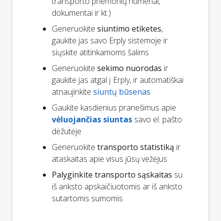
transporto priemonių numeriai,
dokumentai ir kt.)
Generuokite
siuntimo etiketes
,
gaukite jas savo Erply sistemoje ir
siųskite atitinkamoms šalims
Generuokite
sekimo nuorodas
ir
gaukite jas atgal į Erply, ir automatiškai
atnaujinkite
siuntų būsenas
Gaukite kasdienius pranešimus apie
vėluojančias siuntas
savo el. pašto
dėžutėje
Generuokite
transporto statistiką
ir
ataskaitas apie visus jūsų vežėjus
Palyginkite transporto sąskaitas
su
iš anksto apskaičiuotomis ar iš anksto
sutartomis sumomis