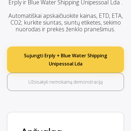
Erply ir Blue Water Shipping Unipessoal Lda .
Automatiškai apskaičiuokite kainas, ETD, ETA,
CO2; kurkite siuntas, siuntų etiketes, sekimo
nuorodas ir prekės ženklo pranešimus.
Sujungti Erply + Blue Water Shipping
Unipessoal Lda
Užsisakyti nemokamą demonstraciją