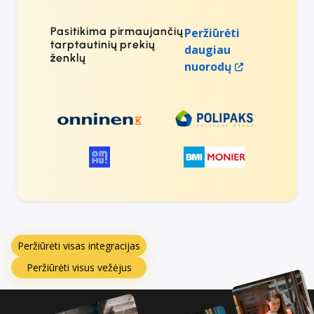
Pasitikima pirmaujančių
Peržiūrėti
tarptautinių prekių
daugiau
ženklų
nuorodų
Peržiūrėti visas integracijas
Peržiūrėti visus vežėjus