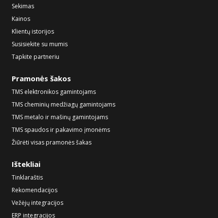
Sekimas
Kainos
Klientų istorijos
Susisiekite su mumis
Tapkite partneriu
Pramonės šakos
TMS elektronikos gamintojams
TMS cheminių medžiagų gamintojams
TMS metalo ir mašinų gamintojams
TMS spaudos ir pakavimo įmonėms
Žiūrėti visas pramonės šakas
Ištekliai
Tinklaraštis
Rekomendacijos
Vežėjų integracijos
ERP integracijos