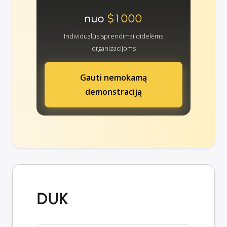
nuo
$1000
Individualūs sprendimai didelėms
organizacijoms
Gauti nemokamą
demonstraciją
DUK