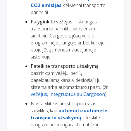
CO2 emisijas
kiekvienai transporto
parinčiai
Palyginkite vežėjus
ir skirtingas
transporto parinktis kiekvienam
siuntiniui Cargoson, jūsų verslo
programinėje įrangoje ar bet kurioje
kitoje jūsų įmonės naudojamoje
sistemoje
Pateikite transporto užsakymą
pasirinktam vežėjui per jų
pageidaujamą kanalą: tiesiogiai į jų
sistemą arba automatizuotu paštu (žr.
vežėjus, integruotus su Cargoson
)
Nustatykite iš anksto apibrėžtas
taisykles, kad
automatizuotumėte
transporto užsakymą
ir leiskite
programinei įrangai automatiškai