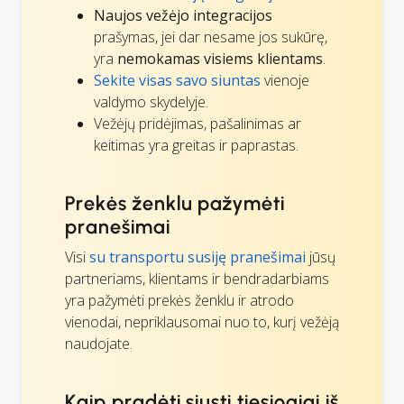
Naujos vežėjo integracijos
prašymas, jei dar nesame jos sukūrę,
yra
nemokamas visiems klientams
.
Sekite visas savo siuntas
vienoje
valdymo skydelyje.
Vežėjų pridėjimas, pašalinimas ar
keitimas yra greitas ir paprastas.
Prekės ženklu pažymėti
pranešimai
Visi
su transportu susiję pranešimai
jūsų
partneriams, klientams ir bendradarbiams
yra pažymėti prekės ženklu ir atrodo
vienodai, nepriklausomai nuo to, kurį vežėją
naudojate.
Kaip pradėti siųsti tiesiogiai iš