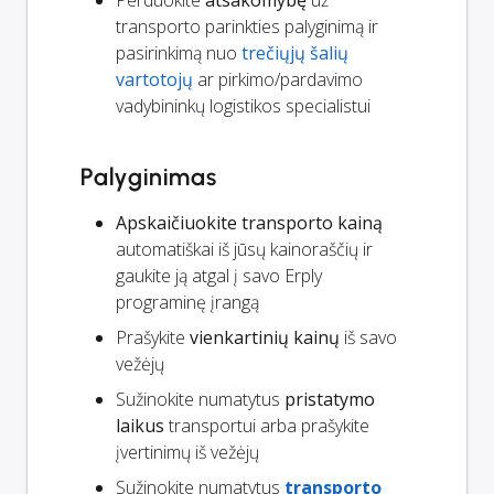
transporto parinkties palyginimą ir
pasirinkimą nuo
trečiųjų šalių
vartotojų
ar pirkimo/pardavimo
vadybininkų logistikos specialistui
Palyginimas
Apskaičiuokite transporto kainą
automatiškai iš jūsų kainoraščių ir
gaukite ją atgal į savo Erply
programinę įrangą
Prašykite
vienkartinių kainų
iš savo
vežėjų
Sužinokite numatytus
pristatymo
laikus
transportui arba prašykite
įvertinimų iš vežėjų
Sužinokite numatytus
transporto