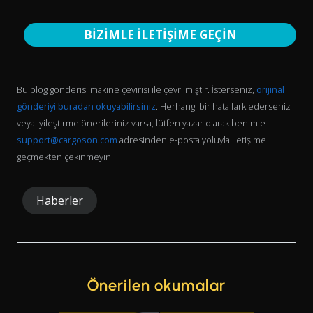
BİZİMLE İLETİŞİME GEÇİN
Bu blog gönderisi makine çevirisi ile çevrilmiştir. İsterseniz,
orijinal
gönderiyi buradan okuyabilirsiniz
. Herhangi bir hata fark ederseniz
veya iyileştirme önerileriniz varsa, lütfen yazar olarak benimle
support@cargoson.com
adresinden e-posta yoluyla iletişime
geçmekten çekinmeyin.
Haberler
Önerilen okumalar