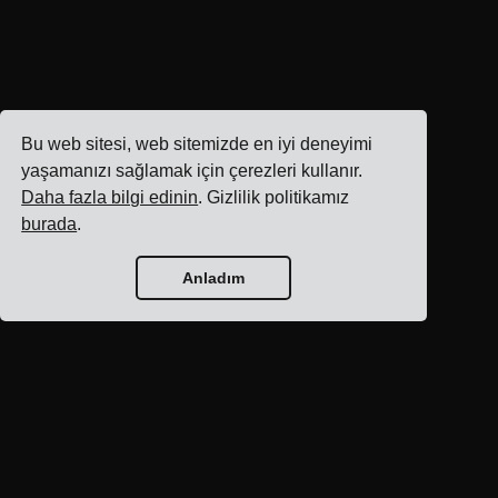
Bu web sitesi, web sitemizde en iyi deneyimi
yaşamanızı sağlamak için çerezleri kullanır.
Daha fazla bilgi edinin
. Gizlilik politikamız
burada
.
Anladım
Blog ana sayfası