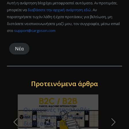
Αυτή η ανάρτηση blog έχει μεταφραστεί αυτόματα. Αν προτιμάτε,
μπορείτε να
διαβάσετε την αρχική ανάρτηση εδώ
. Αν
παρατηρήσετε τυχόν λάθη ή έχετε προτάσεις για βελτίωση, μη
διστάσετε να επικοινωνήσετε μαζί μου, τον συγγραφέα, μέσω email
στο
support@cargoson.com
Νέα
Προτεινόμενα άρθρα
Νέοι Γερμανικοί
Previous Slide
Next Sl
Κανονισμοί Σήμανσης