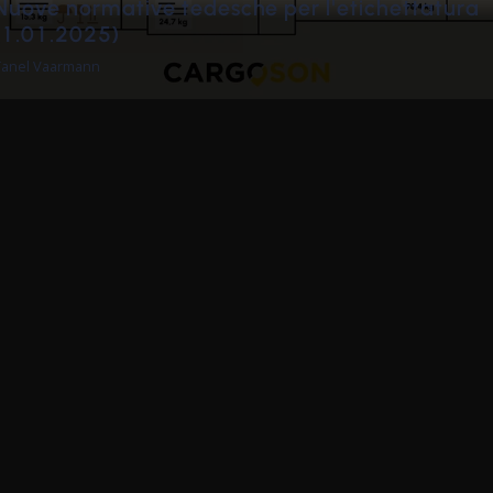
Membro del team Cargoson è stato eletto
"Investitore dell'anno 2022"