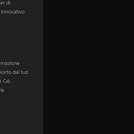
er di
i innovativo
mbinazione
porto dal tuo
. Ciò
le