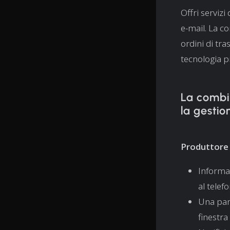
Offri servizi 
e-mail. La c
ordini di tras
tecnologia p
La combi
la gestio
Produttore 
Informa
al telef
Una pan
finestra