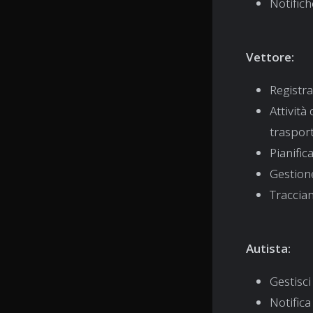
Notifich
Vettore:
Registra
Attività
trasport
Pianific
Gestione
Traccia
Autista:
Gestisci
Notifica