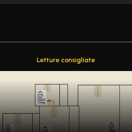
Letture consigliate
de