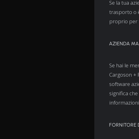
Se la tua azi
trasporto o è
proprio per 
AZIENDA MA
Se hai le mer
Cargoson + F
software azi
significa che
informazioni
FORNITORE D