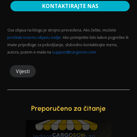
KONTAKTIRAJTE NAS
Ova objava na blogu je strojno prevedena. Ako želite, možete
pročitati izvornu objavu ovdje
. Ako primijetite bilo kakve pogreške ili
imate prijedloge za poboljšanje, slobodno kontaktirajte mene,
autora, putem e-maila na
support@cargoson.com
Vijesti
Preporučeno za čitanje