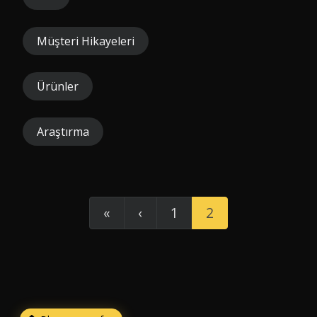
Müşteri Hikayeleri
Ürünler
Araştırma
«
‹
1
2