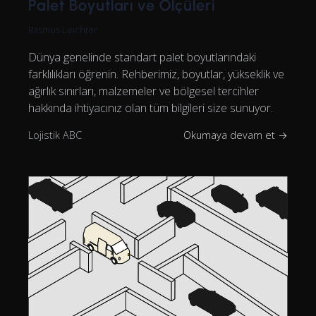
Palet Boyutları ve Ölçüleri
Rasmus Leichter
Dünya genelinde standart palet boyutlarındaki
farklılıkları öğrenin. Rehberimiz, boyutlar, yükseklik ve
ağırlık sınırları, malzemeler ve bölgesel tercihler
hakkında ihtiyacınız olan tüm bilgileri size sunuyor.
Lojistik ABC
Okumaya devam et →