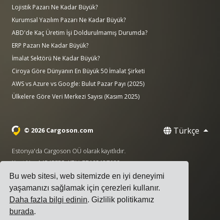
Lojistik Pazarı Ne Kadar Büyük?
Kurumsal Yazılım Pazarı Ne Kadar Büyük?
ABD'de Kaç Üretim İşi Doldurulmamış Durumda?
ERP Pazarı Ne Kadar Büyük?
İmalat Sektörü Ne Kadar Büyük?
Ciroya Göre Dünyanın En Büyük 50 İmalat Şirketi
AWS vs Azure vs Google: Bulut Pazar Payı (2025)
Ülkelere Göre Veri Merkezi Sayısı (Kasım 2025)
Türkçe
© 2026 Cargoson.com
Estonya'da Cargoson OÜ olarak kayıtlıdır.
Kayıt No: 14545832. KDV: EE102137680.
Bu web sitesi, web sitemizde en iyi deneyimi
Genel Merkez: Pärnu mnt. 141, 11314 Tallinn, Estonya
yaşamanızı sağlamak için çerezleri kullanır.
·
+372 5555 0028
hello@cargoson.com
Daha fazla bilgi edinin
. Gizlilik politikamız
burada
.
Hizmet Şartları
|
Gizlilik Politikası
|
Çerez Politikası