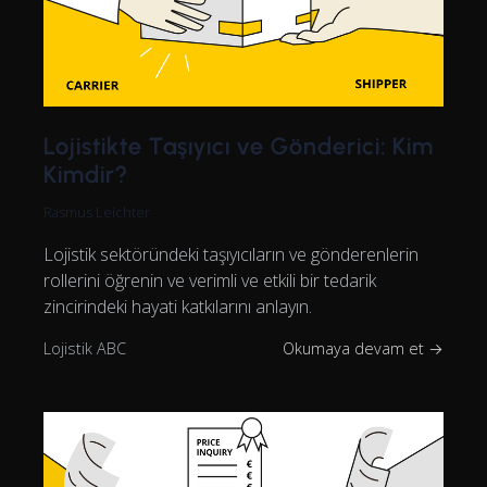
Lojistikte Taşıyıcı ve Gönderici: Kim
Kimdir?
Rasmus Leichter
Lojistik sektöründeki taşıyıcıların ve gönderenlerin
rollerini öğrenin ve verimli ve etkili bir tedarik
zincirindeki hayati katkılarını anlayın.
Lojistik ABC
Okumaya devam et →