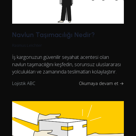
Navlun Taşımacılığı Nedir?
Rasmus Leichter
İş kargonuzun güvenilir seyahat acentesi olan
navlun taşımacılığını keşfedin, sorunsuz uluslararası
yolculukları ve zamanında teslimatları kolaylaştırır.
Lojistik ABC
Okumaya devam et →