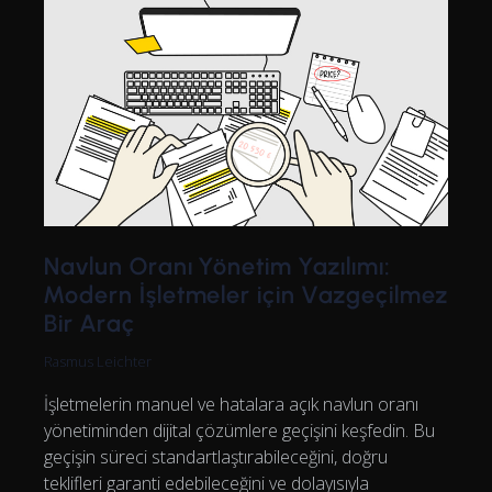
Navlun Oranı Yönetim Yazılımı:
Modern İşletmeler için Vazgeçilmez
Bir Araç
Rasmus Leichter
İşletmelerin manuel ve hatalara açık navlun oranı
yönetiminden dijital çözümlere geçişini keşfedin. Bu
geçişin süreci standartlaştırabileceğini, doğru
teklifleri garanti edebileceğini ve dolayısıyla