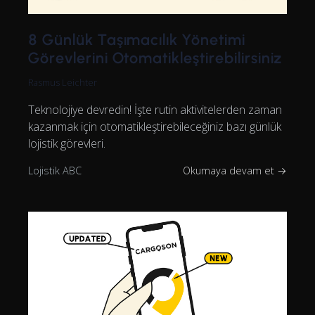
8 Günlük Taşımacılık Yönetimi
Görevlerini Otomatikleştirebilirsiniz
Rasmus Leichter
Teknolojiye devredin! İşte rutin aktivitelerden zaman
kazanmak için otomatikleştirebileceğiniz bazı günlük
lojistik görevleri.
Lojistik ABC
Okumaya devam et →