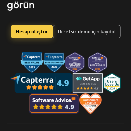
görün
Hesap oluştur
Ücretsiz demo için kaydol