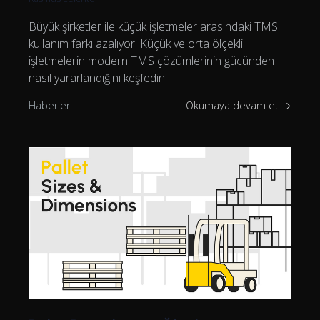
Büyük şirketler ile küçük işletmeler arasındaki TMS
kullanım farkı azalıyor. Küçük ve orta ölçekli
işletmelerin modern TMS çözümlerinin gücünden
nasıl yararlandığını keşfedin.
Haberler
Okumaya devam et →