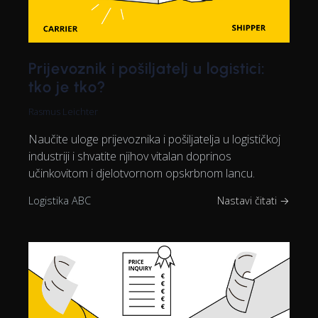
Prijevoznik i pošiljatelj u logistici:
tko je tko?
Rasmus Leichter
Naučite uloge prijevoznika i pošiljatelja u logističkoj
industriji i shvatite njihov vitalan doprinos
učinkovitom i djelotvornom opskrbnom lancu.
Logistika ABC
Nastavi čitati →