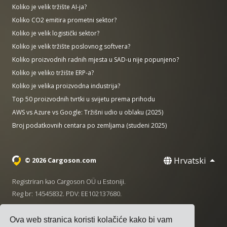
Koliko je velik tržište AI-ja?
Koliko CO2 emitira prometni sektor?
Koliko je velik logistički sektor?
Koliko je velik tržište poslovnog softvera?
Koliko proizvodnih radnih mjesta u SAD-u nije popunjeno?
Koliko je veliko tržište ERP-a?
Koliko je velika proizvodna industrija?
Top 50 proizvodnih tvrtki u svijetu prema prihodu
AWS vs Azure vs Google: Tržišni udio u oblaku (2025)
Broj podatkovnih centara po zemljama (studeni 2025)
Hrvatski
© 2026 Cargoson.com
Registriran kao Cargoson OÜ u Estoniji.
Reg br: 14545832. PDV: EE102137680.
Sjedište: Pärnu mnt. 141, 11314 Tallinn, Estonija
Ova web stranica koristi kolačiće kako bi vam
·
+372 5555 0028
hello@cargoson.com