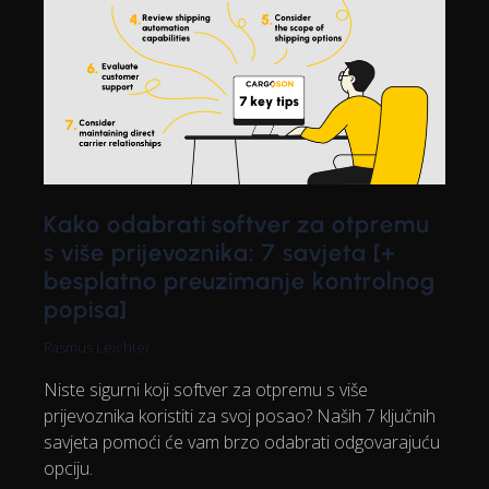
Kako odabrati softver za otpremu
s više prijevoznika: 7 savjeta [+
besplatno preuzimanje kontrolnog
popisa]
Rasmus Leichter
Niste sigurni koji softver za otpremu s više
prijevoznika koristiti za svoj posao? Naših 7 ključnih
savjeta pomoći će vam brzo odabrati odgovarajuću
opciju.