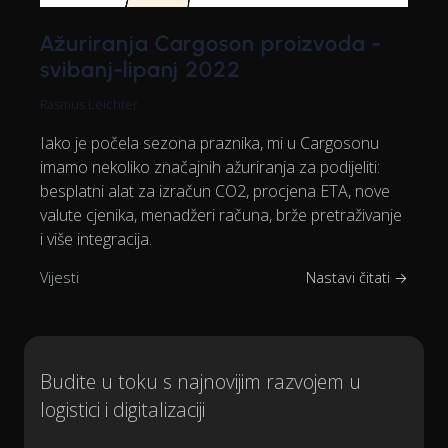
Ažuriranja Cargoson proizvoda -
svibanj-lipanj 2022
Rasmus Leichter
Iako je počela sezona praznika, mi u Cargosonu
imamo nekoliko značajnih ažuriranja za podijeliti:
besplatni alat za izračun CO2, procjena ETA, nove
valute cjenika, menadžeri računa, brže pretraživanje
i više integracija.
Vijesti
Nastavi čitati →
Budite u toku s najnovijim razvojem u
logistici i digitalizaciji