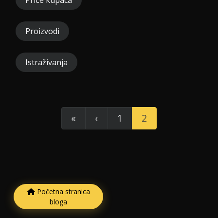
Proizvodi
Istraživanja
«
‹
1
2
Početna stranica
bloga