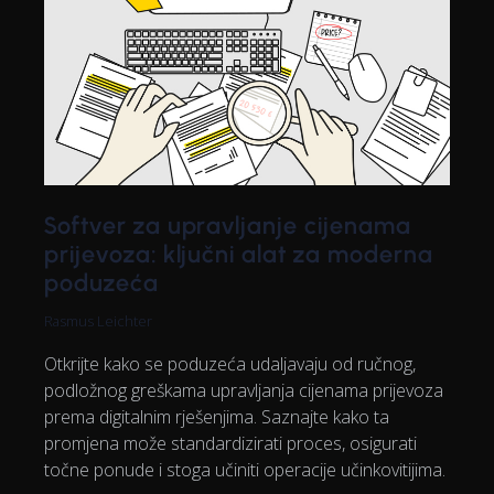
Softver za upravljanje cijenama
prijevoza: ključni alat za moderna
poduzeća
Rasmus Leichter
Otkrijte kako se poduzeća udaljavaju od ručnog,
podložnog greškama upravljanja cijenama prijevoza
prema digitalnim rješenjima. Saznajte kako ta
promjena može standardizirati proces, osigurati
točne ponude i stoga učiniti operacije učinkovitijima.