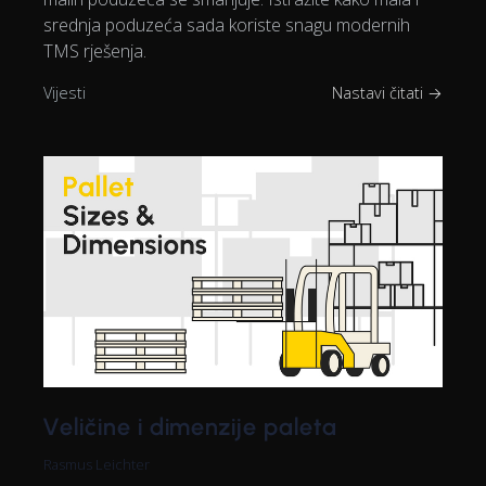
srednja poduzeća sada koriste snagu modernih
TMS rješenja.
Vijesti
Nastavi čitati →
Veličine i dimenzije paleta
Rasmus Leichter