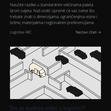
Naučite razlike u standardnim veličinama paleta
širom svijeta. Naš vodič opremit će vas svime što
trebate znati o dimenzijama, ograničenjima visine i
težine, materijalima i regionalnim preferencijama.
Logistika ABC
Nastavi čitati →
Što je zadnja milja u logistici?