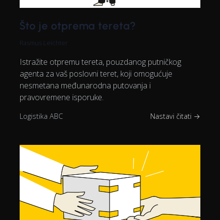
Što je otprema tereta?
Rasmus Leichter
Istražite otpremu tereta, pouzdanog putničkog
agenta za vaš poslovni teret, koji omogućuje
nesmetana međunarodna putovanja i
pravovremene isporuke.
Logistika ABC
Nastavi čitati →