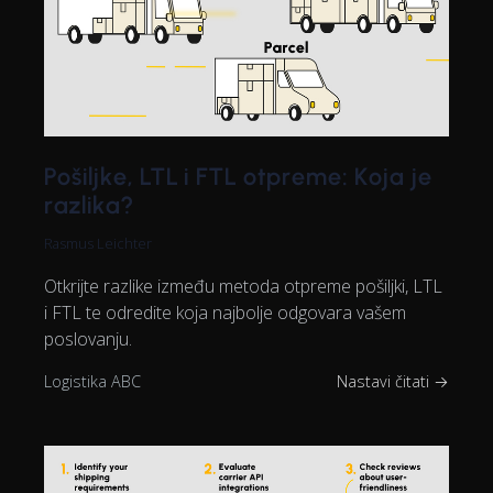
Pošiljke, LTL i FTL otpreme: Koja je
razlika?
Rasmus Leichter
Otkrijte razlike između metoda otpreme pošiljki, LTL
i FTL te odredite koja najbolje odgovara vašem
poslovanju.
Logistika ABC
Nastavi čitati →