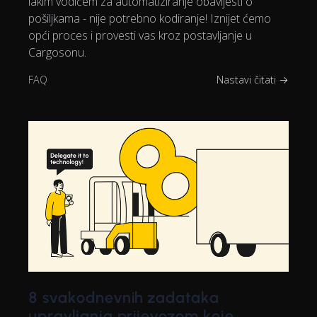
lakim vodičem za automatiziranje obavijesti o
pošiljkama - nije potrebno kodiranje! Iznijet ćemo
opći proces i provesti vas kroz postavljanje u
Cargosonu.
FAQ
Nastavi čitati →
8 svakodnevnih zadataka
upravljanja prijevozom koje