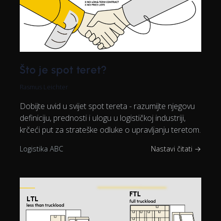
Što je spot teret?
Rasmus Leichter
Dobijte uvid u svijet spot tereta - razumijte njegovu
definiciju, prednosti i ulogu u logističkoj industriji,
krčeći put za strateške odluke o upravljanju teretom.
Logistika ABC
Nastavi čitati →