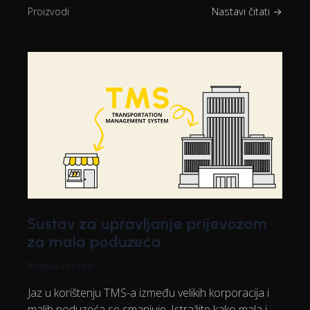
Proizvodi
Nastavi čitati →
Sustav za upravljanje prijevozom
za mala poduzeća
Rasmus Leichter
Jaz u korištenju TMS-a između velikih korporacija i
malih poduzeća se smanjuje. Istražite kako mala i