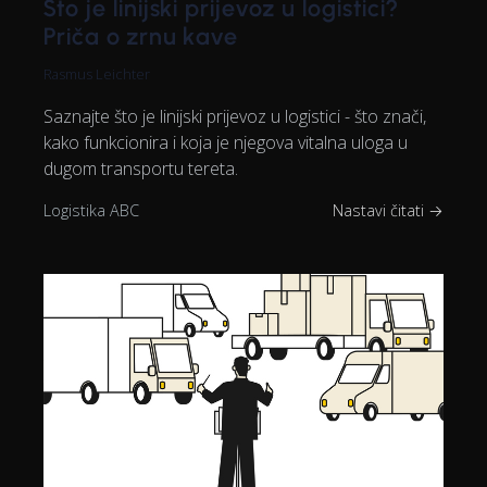
Što je linijski prijevoz u logistici?
Priča o zrnu kave
Rasmus Leichter
Saznajte što je linijski prijevoz u logistici - što znači,
kako funkcionira i koja je njegova vitalna uloga u
dugom transportu tereta.
Logistika ABC
Nastavi čitati →