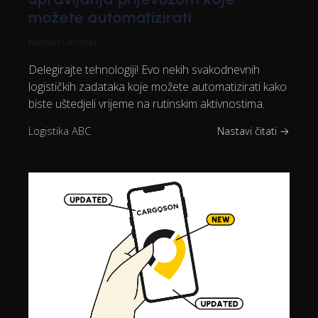
možete automatizirati
Rasmus Leichter
Delegirajte tehnologiji! Evo nekih svakodnevnih
logističkih zadataka koje možete automatizirati kako
biste uštedjeli vrijeme na rutinskim aktivnostima.
Logistika ABC
Nastavi čitati →