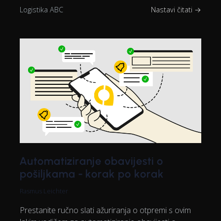
Logistika ABC
Nastavi čitati →
Automatiziranje obavijesti o
pošiljkama - korak po korak
Rasmus Leichter
Prestanite ručno slati ažuriranja o otpremi s ovim