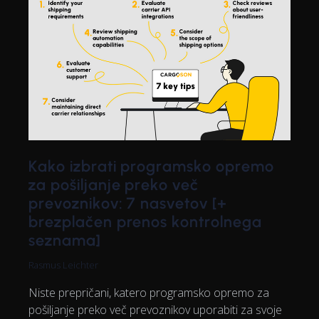
Kako izbrati programsko opremo
za pošiljanje preko več
prevoznikov: 7 nasvetov [+
brezplačen prenos kontrolnega
seznama]
Rasmus Leichter
Niste prepričani, katero programsko opremo za
pošiljanje preko več prevoznikov uporabiti za svoje