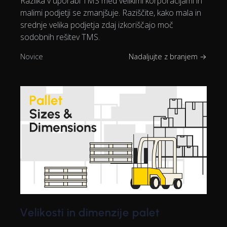
Razlika v uporabi TMS med velikimi korporacijami in
malimi podjetji se zmanjšuje. Raziščite, kako mala in
srednje velika podjetja zdaj izkoriščajo moč
sodobnih rešitev TMS.
Novice
Nadaljujte z branjem →
Velikosti in dimenzije palet