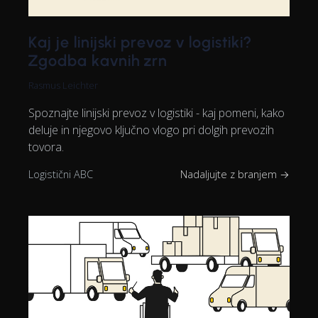
Kaj je linijski prevoz v logistiki?
Zgodba kavnih zrn
Rasmus Leichter
Spoznajte linijski prevoz v logistiki - kaj pomeni, kako
deluje in njegovo ključno vlogo pri dolgih prevozih
tovora.
Logistični ABC
Nadaljujte z branjem →