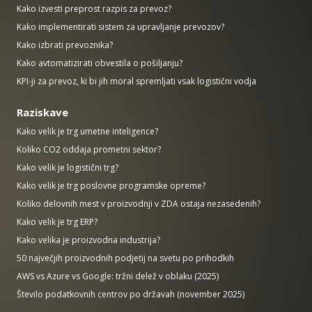
Kako izvesti preprost razpis za prevoz?
Kako implementirati sistem za upravljanje prevozov?
Kako izbrati prevoznika?
Kako avtomatizirati obvestila o pošiljanju?
KPI-ji za prevoz, ki bi jih moral spremljati vsak logistični vodja
Raziskave
Kako velik je trg umetne inteligence?
Koliko CO2 oddaja prometni sektor?
Kako velik je logistični trg?
Kako velik je trg poslovne programske opreme?
Koliko delovnih mest v proizvodnji v ZDA ostaja nezasedenih?
Kako velik je trg ERP?
Kako velika je proizvodna industrija?
50 največjih proizvodnih podjetij na svetu po prihodkih
AWS vs Azure vs Google: tržni delež v oblaku (2025)
Število podatkovnih centrov po državah (november 2025)