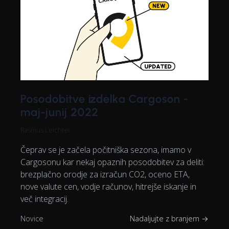
Posodobitve izdelka Cargoson -
maj-junij 2022
Rasmus Leichter
Čeprav se je začela počitniška sezona, imamo v
Cargosonu kar nekaj opaznih posodobitev za deliti:
brezplačno orodje za izračun CO2, oceno ETA,
nove valute cen, vodje računov, hitrejše iskanje in
več integracij.
Novice
Nadaljujte z branjem →