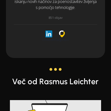
iskanju novih načinov za poenostavitev življenja
s pomočjo tehnologije.
851 objav
LinkedIn
Cargoson
Več od Rasmus Leichter