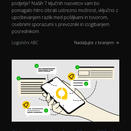
podjetje? Naših 7 ključnih nasvetov vam bo
pomagalo hitro izbrati ustrezno možnost, vključno z
upoštevanjem razlik med pošiljkami in tovorom,
osebnimi sporazumi s prevozniki in izogibanjem
posrednikom.
Logistični ABC
Nadaljujte z branjem →