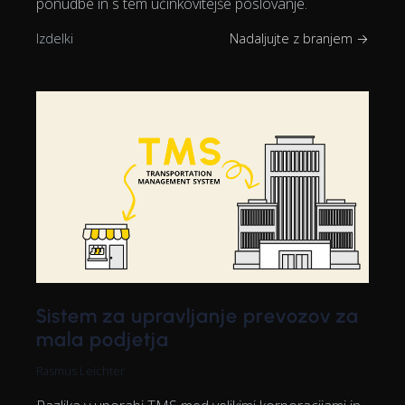
ponudbe in s tem učinkovitejše poslovanje.
Izdelki
Nadaljujte z branjem →
Sistem za upravljanje prevozov za
mala podjetja
Rasmus Leichter