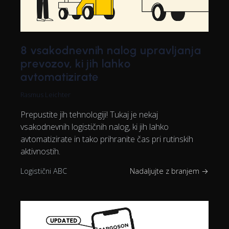
8 vsakodnevnih nalog upravljanja
prevozov, ki jih lahko
avtomatizirate
Rasmus Leichter
Prepustite jih tehnologiji! Tukaj je nekaj
vsakodnevnih logističnih nalog, ki jih lahko
avtomatizirate in tako prihranite čas pri rutinskih
aktivnostih.
Logistični ABC
Nadaljujte z branjem →