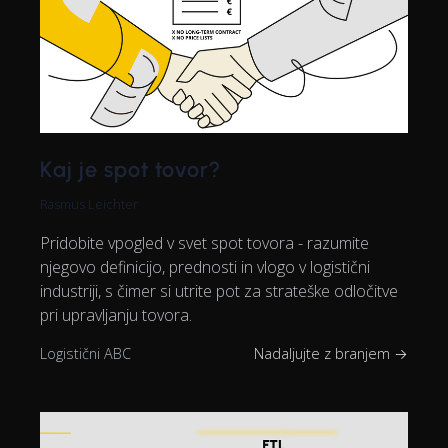
Kaj je spot tovor?
Rasmus Leichter
Pridobite vpogled v svet spot tovora - razumite
njegovo definicijo, prednosti in vlogo v logistični
industriji, s čimer si utrite pot za strateške odločitve
pri upravljanju tovora.
Logistični ABC
Nadaljujte z branjem →