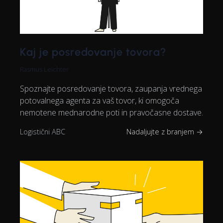
Kaj je posredovanje tovora?
Rasmus Leichter
Spoznajte posredovanje tovora, zaupanja vrednega
potovalnega agenta za vaš tovor, ki omogoča
nemotene mednarodne poti in pravočasne dostave.
Logistični ABC
Nadaljujte z branjem →