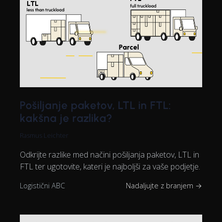
Pošiljanje paketov, LTL in FTL:
kakšna je razlika?
Rasmus Leichter
Odkrijte razlike med načini pošiljanja paketov, LTL in
FTL ter ugotovite, kateri je najboljši za vaše podjetje.
Logistični ABC
Nadaljujte z branjem →