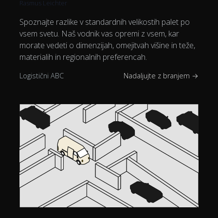
Rasmus Leichter
Spoznajte razlike v standardnih velikostih palet po
vsem svetu. Naš vodnik vas opremi z vsem, kar
morate vedeti o dimenzijah, omejitvah višine in teže,
materialih in regionalnih preferencah.
Logistični ABC
Nadaljujte z branjem →