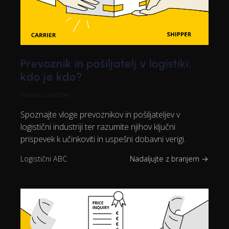
Prevoznik in pošiljatelj v logistiki:
kdo je kdo?
Rasmus Leichter
Spoznajte vloge prevoznikov in pošiljateljev v
logistični industriji ter razumite njihov ključni
prispevek k učinkoviti in uspešni dobavni verigi.
Logistični ABC
Nadaljujte z branjem →