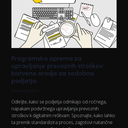
Programska oprema za
upravljanje prevoznih stroškov:
bistveno orodje za sodobna
podjetja
Rasmus Leichter
Odkrijte, kako se podjetja odmikajo od ročnega,
napakam podvržnega upravljanja prevoznih
stroškov k digitalnim rešitvam. Spoznajte, kako lahko
ta premik standardizira proces, zagotovi natančne