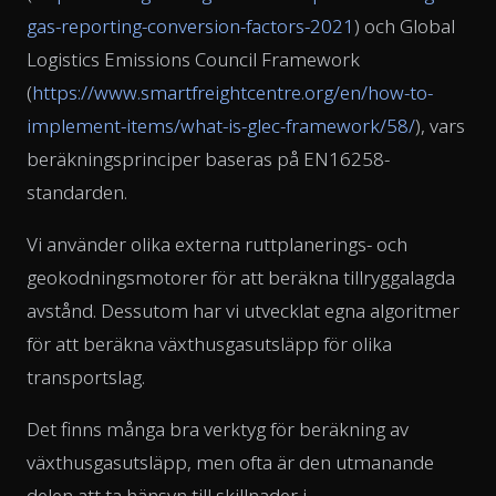
gas-reporting-conversion-factors-2021
) och Global
Logistics Emissions Council Framework
(
https://www.smartfreightcentre.org/en/how-to-
implement-items/what-is-glec-framework/58/
), vars
beräkningsprinciper baseras på EN16258-
standarden.
Vi använder olika externa ruttplanerings- och
geokodningsmotorer för att beräkna tillryggalagda
avstånd. Dessutom har vi utvecklat egna algoritmer
för att beräkna växthusgasutsläpp för olika
transportslag.
Det finns många bra verktyg för beräkning av
växthusgasutsläpp, men ofta är den utmanande
delen att ta hänsyn till skillnader i