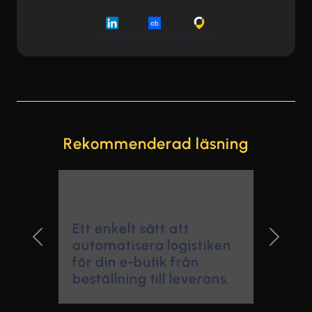
LinkedIn
Crunchbase
Cargoson
Rekommenderad läsning
Ett enkelt sätt att
automatisera logistiken
Previous Slide
Next Sl
för din e-butik från
beställning till leverans.