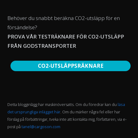
Behöver du snabbt beräkna CO2-utsläpp för en
försändelse?
PROVA VÅR TESTRÄKNARE FÖR CO2-UTSLÄPP
FRÅN GODSTRANSPORTER
CO2-UTSLÄPPSRÄKNARE
Detta blogginlägg har maskinöversatts. Om du föredrar kan du
läsa
det ursprungliga inlägget här
. Om du märker några fel eller har
förslag på förbättringar, tveka inte att kontakta mig, författaren, via e-
post på
tanel@cargoson.com