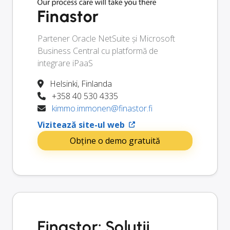
Finastor
Partener Oracle NetSuite și Microsoft
Business Central cu platformă de
integrare iPaaS
Helsinki, Finlanda
+358 40 530 4335
kimmo.immonen@finastor.fi
Vizitează site-ul web
Obține o demo gratuită
Finastor: Soluții