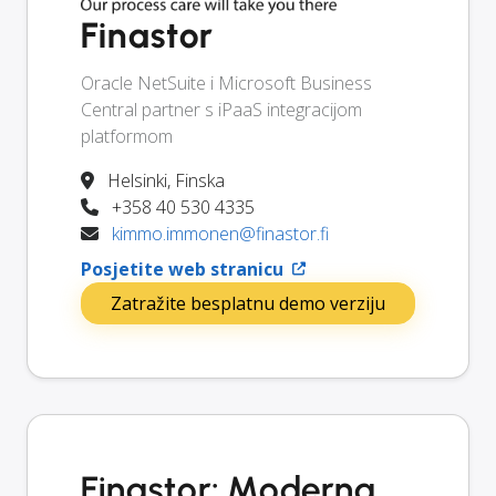
Finastor
Oracle NetSuite i Microsoft Business
Central partner s iPaaS integracijom
platformom
Helsinki, Finska
+358 40 530 4335
kimmo.immonen@finastor.fi
Posjetite web stranicu
Zatražite besplatnu demo verziju
Finastor: Moderna