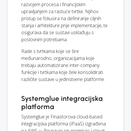
razvojem procesa i financijskim
upravljanjem za rastuće tvrtke. Njihov
pristup se fokusira na definiranje ciljnih
stanja i arhitekture prije implementacije, te
osigurava da se sustavi usklađuju s
poslovnim potrebama.
Rade s tvrtkama koje se šire
međunarodno, organizacijama koje
trebaju automatizirane inter-company
funkcije i tvrtkama koje žele konsolidirati
različite sustave u jedinstvene platforme.
Systemglue integracijska
platforma
Systemglue je Finastorova cloud-based
integracijska platforma (iPaaS) izgrađena
na AWS-u. Povezuje on-premises i cloud