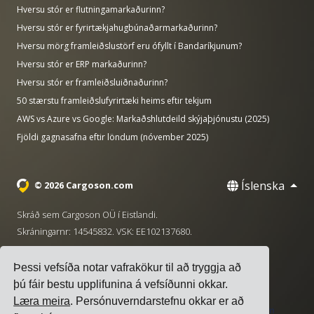
Hversu stór er flutningamarkaðurinn?
Hversu stór er fyrirtækjahugbúnaðarmarkaðurinn?
Hversu mörg framleiðslustörf eru ófyllt í Bandaríkjunum?
Hversu stór er ERP markaðurinn?
Hversu stór er framleiðsluiðnaðurinn?
50 stærstu framleiðslufyrirtæki heims eftir tekjum
AWS vs Azure vs Google: Markaðshlutdeild skýjaþjónustu (2025)
Fjöldi gagnasafna eftir löndum (nóvember 2025)
Íslenska
© 2026 Cargoson.com
Skráð sem Cargoson OÜ í Eistlandi.
Skráningarnr: 14545832. VSK: EE102137680.
Höfuðstöðvar: Pärnu mnt. 141, 11314 Tallinn, Eistland
Þessi vefsíða notar vafrakökur til að tryggja að
·
+372 5555 0028
hello@cargoson.com
þú fáir bestu upplifunina á vefsíðunni okkar.
Læra meira
. Persónuverndarstefnu okkar er að
Þjónustuskilmálar
|
Persónuverndarstefna
|
Stefna um