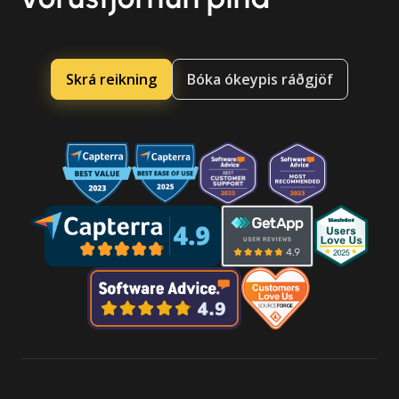
Skrá reikning
Bóka ókeypis ráðgjöf