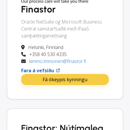
Finastor
Oracle NetSuite og Microsoft Business
Central samstarfsaðili með iPaaS
samþættingarvettvang
Helsinki, Finnland
+358 40 530 4335
kimmo.immonen@finastor.fi
Fara á vefsíðu
Fá ókeypis kynningu
Finastor: Nútímaleg