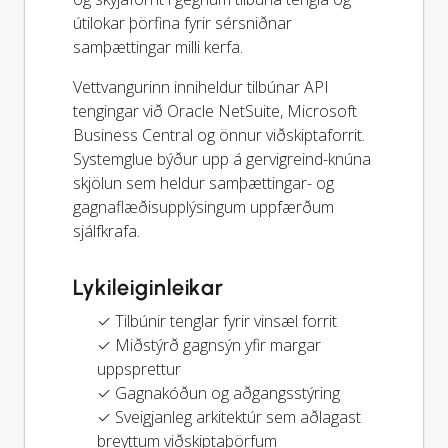
útilokar þörfina fyrir sérsniðnar
samþættingar milli kerfa.
Vettvangurinn inniheldur tilbúnar API
tengingar við Oracle NetSuite, Microsoft
Business Central og önnur viðskiptaforrit.
Systemglue býður upp á gervigreind-knúna
skjölun sem heldur samþættingar- og
gagnaflæðisupplýsingum uppfærðum
sjálfkrafa.
Lykileiginleikar
✓ Tilbúnir tenglar fyrir vinsæl forrit
✓ Miðstýrð gagnsýn yfir margar
uppsprettur
✓ Gagnakóðun og aðgangsstýring
✓ Sveigjanleg arkitektúr sem aðlagast
breyttum viðskiptaþörfum