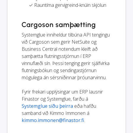
✓ Rauntíma gervigreind-knúin skjölun
Cargoson samþætting
Systemglue inniheldur tilbúna API tengingu
við Cargoson sem gerir NetSuite og
Business Central notendum kleift að
samþætta flutningsstjórnun í ERP
vinnuflæði sín. Þessi tenging gerir sjálfvirka
flutningsbókun og sendingastjórnun
mögulega án sérsniðinnar þróunarvinnu.
Fyrir frekari upplýsingar um ERP lausnir
Finastor og Systemglue, farðu á
Systemglue síðu þeirra
eða hafðu
samband við Kimmo Immonen á
kimmo.immonen@finastor.fi
.