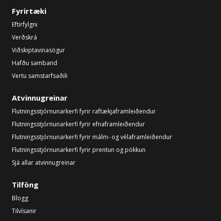
Fyrirtæki
Eftirfylgni
Verðskrá
Viðskiptavinasögur
Hafðu samband
Vertu samstarfsaðili
Atvinnugreinar
Flutningsstjórnunarkerfi fyrir raftækjaframleiðendur
Flutningsstjórnunarkerfi fyrir efnaframleiðendur
Flutningsstjórnunarkerfi fyrir málm- og vélaframleiðendur
Flutningsstjórnunarkerfi fyrir prentun og pökkun
Sjá allar atvinnugreinar
Tilföng
Blogg
Tilvísanir