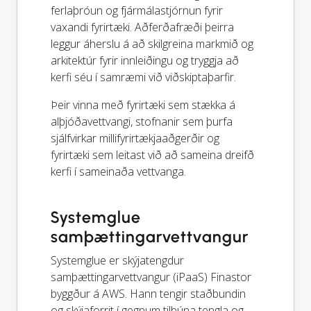
ferlaþróun og fjármálastjórnun fyrir
vaxandi fyrirtæki. Aðferðafræði þeirra
leggur áherslu á að skilgreina markmið og
arkitektúr fyrir innleiðingu og tryggja að
kerfi séu í samræmi við viðskiptaþarfir.
Þeir vinna með fyrirtæki sem stækka á
alþjóðavettvangi, stofnanir sem þurfa
sjálfvirkar millifyrirtækjaaðgerðir og
fyrirtæki sem leitast við að sameina dreifð
kerfi í sameinaða vettvanga.
Systemglue
samþættingarvettvangur
Systemglue er skýjatengdur
samþættingarvettvangur (iPaaS) Finastor
byggður á AWS. Hann tengir staðbundin
og skýjaforrit í gegnum tilbúna tengla og