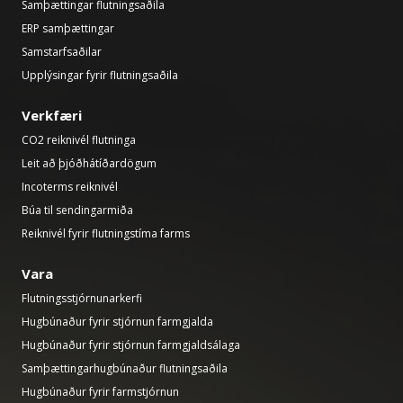
Samþættingar flutningsaðila
ERP samþættingar
Samstarfsaðilar
Upplýsingar fyrir flutningsaðila
Verkfæri
CO2 reiknivél flutninga
Leit að þjóðhátíðardögum
Incoterms reiknivél
Búa til sendingarmiða
Reiknivél fyrir flutningstíma farms
Vara
Flutningsstjórnunarkerfi
Hugbúnaður fyrir stjórnun farmgjalda
Hugbúnaður fyrir stjórnun farmgjaldsálaga
Samþættingarhugbúnaður flutningsaðila
Hugbúnaður fyrir farmstjórnun