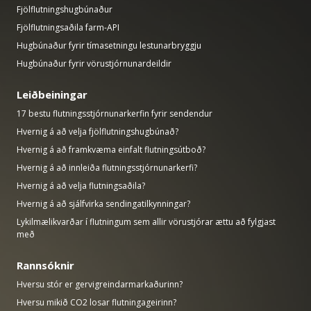
Fjölflutningshugbúnaður
Fjölflutningsaðila farm-API
Hugbúnaður fyrir tímasetningu lestunarbryggju
Hugbúnaður fyrir vörustjórnunardeildir
Leiðbeiningar
17 bestu flutningsstjórnunarkerfin fyrir sendendur
Hvernig á að velja fjölflutningshugbúnað?
Hvernig á að framkvæma einfalt flutningsútboð?
Hvernig á að innleiða flutningsstjórnunarkerfi?
Hvernig á að velja flutningsaðila?
Hvernig á að sjálfvirka sendingatilkynningar?
Lykilmælikvarðar í flutningum sem allir vörustjórar ættu að fylgjast
með
Rannsóknir
Hversu stór er gervigreindarmarkaðurinn?
Hversu mikið CO2 losar flutningageirinn?