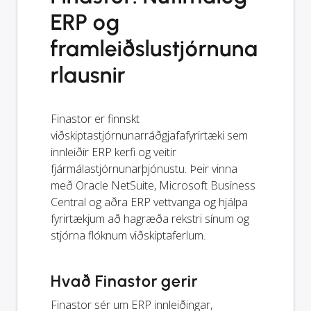
ERP og
framleiðslustjórnuna
rlausnir
Finastor er finnskt
viðskiptastjórnunarráðgjafafyrirtæki sem
innleiðir ERP kerfi og veitir
fjármálastjórnunarþjónustu. Þeir vinna
með Oracle NetSuite, Microsoft Business
Central og aðra ERP vettvanga og hjálpa
fyrirtækjum að hagræða rekstri sínum og
stjórna flóknum viðskiptaferlum.
Hvað Finastor gerir
Finastor sér um ERP innleiðingar,