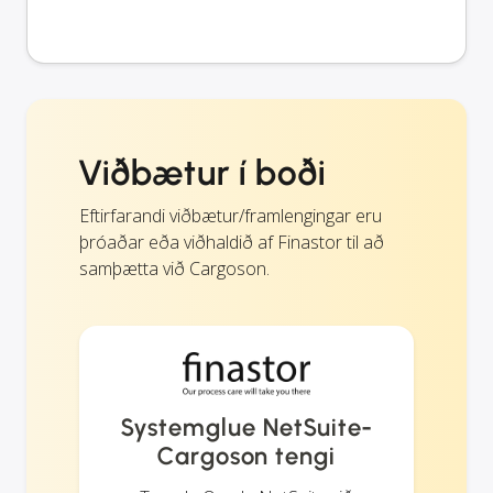
Viðbætur í boði
Eftirfarandi viðbætur/framlengingar eru
þróaðar eða viðhaldið af Finastor til að
samþætta við Cargoson.
Systemglue NetSuite-
Cargoson tengi