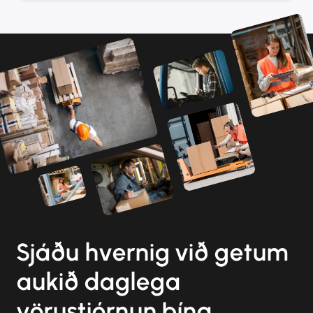
Sjáðu hvernig við getum
aukið daglega
vörustjórnun þína