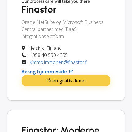
Finastor
Oracle NetSuite og Microsoft Business
Central partner med iPaaS
integrationsplatform
Helsinki, Finland
+358 40 530 4335
kimmo.immonen@finastor.fi
Besøg hjemmeside
Få en gratis demo
Finastor: Moderne