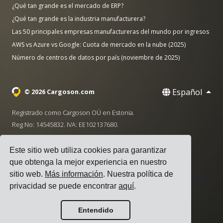
¿Qué tan grande es el mercado de ERP?
¿Qué tan grande es la industria manufacturera?
Las 50 principales empresas manufactureras del mundo por ingresos
AWS vs Azure vs Google: Cuota de mercado en la nube (2025)
Número de centros de datos por país (noviembre de 2025)
Español
© 2026 Cargoson.com
Registrado como Cargoson OÜ en Estonia.
Reg No: 14545832. IVA: EE102137680.
Sede: Pärnu mnt. 141, 11314 Tallinn, Estonia
Este sitio web utiliza cookies para garantizar
·
+372 5555 0028
hello@cargoson.com
que obtenga la mejor experiencia en nuestro
sitio web.
Más información
. Nuestra política de
Términos de Servicio
|
Política de Privacidad
|
Política de
privacidad se puede encontrar
aquí
.
Cookies
Entendido