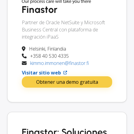
Finastor
Partner de Oracle NetSuite y Microsoft
Business Central con plataforma de
integración iPaaS
Helsinki, Finlandia
+358 40 530 4335
kimmo.immonen@finastor.fi
Visitar sitio web
Obtener una demo gratuita
Finastor: Soluciones