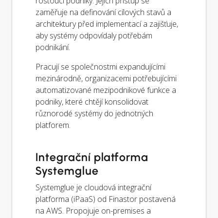
rostoucí podniky. Jejich přístup se
zaměřuje na definování cílových stavů a
architektury před implementací a zajišťuje,
aby systémy odpovídaly potřebám
podnikání.
Pracují se společnostmi expandujícími
mezinárodně, organizacemi potřebujícími
automatizované mezipodnikové funkce a
podniky, které chtějí konsolidovat
různorodé systémy do jednotných
platforem.
Integrační platforma
Systemglue
Systemglue je cloudová integrační
platforma (iPaaS) od Finastor postavená
na AWS. Propojuje on-premises a