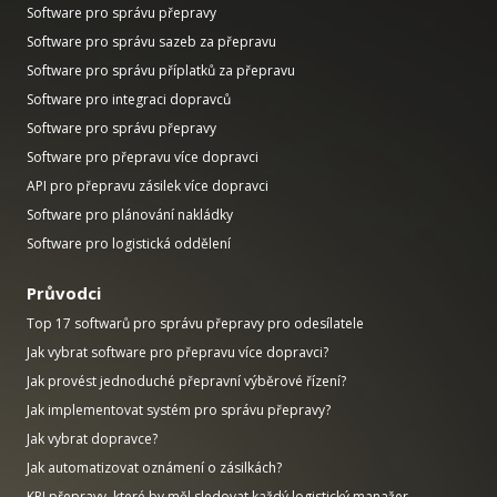
Software pro správu přepravy
Software pro správu sazeb za přepravu
Software pro správu příplatků za přepravu
Software pro integraci dopravců
Software pro správu přepravy
Software pro přepravu více dopravci
API pro přepravu zásilek více dopravci
Software pro plánování nakládky
Software pro logistická oddělení
Průvodci
Top 17 softwarů pro správu přepravy pro odesílatele
Jak vybrat software pro přepravu více dopravci?
Jak provést jednoduché přepravní výběrové řízení?
Jak implementovat systém pro správu přepravy?
Jak vybrat dopravce?
Jak automatizovat oznámení o zásilkách?
KPI přepravy, které by měl sledovat každý logistický manažer