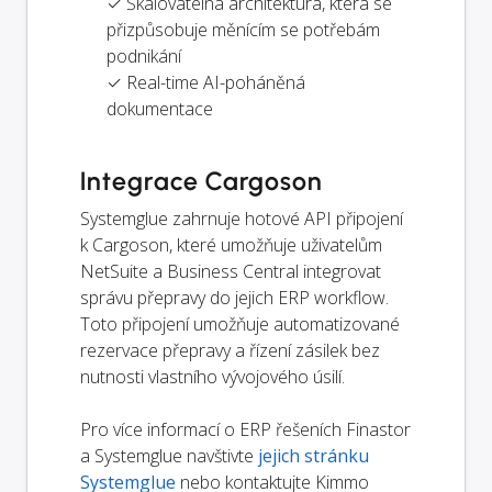
✓ Škálovatelná architektura, která se
přizpůsobuje měnícím se potřebám
podnikání
✓ Real-time AI-poháněná
dokumentace
Integrace Cargoson
Systemglue zahrnuje hotové API připojení
k Cargoson, které umožňuje uživatelům
NetSuite a Business Central integrovat
správu přepravy do jejich ERP workflow.
Toto připojení umožňuje automatizované
rezervace přepravy a řízení zásilek bez
nutnosti vlastního vývojového úsilí.
Pro více informací o ERP řešeních Finastor
a Systemglue navštivte
jejich stránku
Systemglue
nebo kontaktujte Kimmo