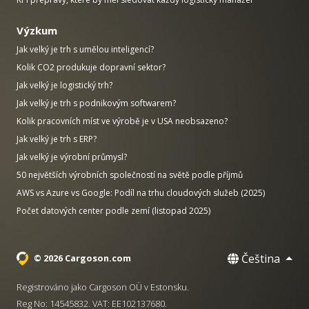
Výzkum
Jak velký je trh s umělou inteligencí?
Kolik CO2 produkuje dopravní sektor?
Jak velký je logistický trh?
Jak velký je trh s podnikovým softwarem?
Kolik pracovních míst ve výrobě je v USA neobsazeno?
Jak velký je trh s ERP?
Jak velký je výrobní průmysl?
50 největších výrobních společností na světě podle příjmů
AWS vs Azure vs Google: Podíl na trhu cloudových služeb (2025)
Počet datových center podle zemí (listopad 2025)
Čeština
© 2026 Cargoson.com
Registrováno jako Cargoson OÜ v Estonsku.
Reg No: 14545832. VAT: EE102137680.