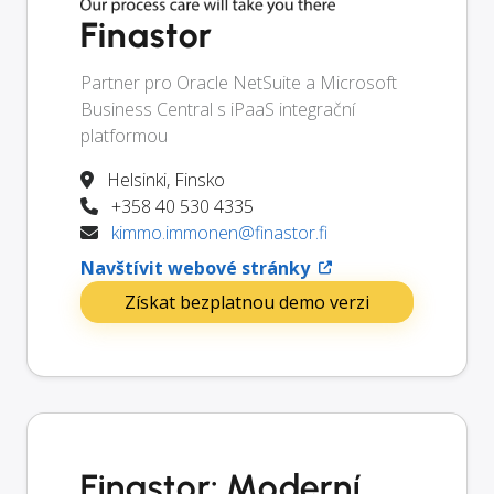
Finastor
Partner pro Oracle NetSuite a Microsoft
Business Central s iPaaS integrační
platformou
Helsinki, Finsko
+358 40 530 4335
kimmo.immonen@finastor.fi
Navštívit webové stránky
Získat bezplatnou demo verzi
Finastor: Moderní