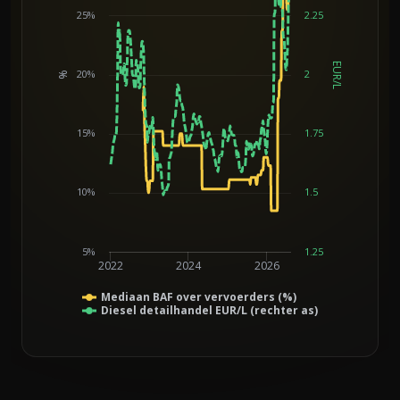
25%
2.25
EUR/L
20%
2
%
Chart
15%
1.75
10%
1.5
5%
1.25
2022
2024
2026
Mediaan BAF over vervoerders (%)
Diesel detailhandel EUR/L (rechter as)