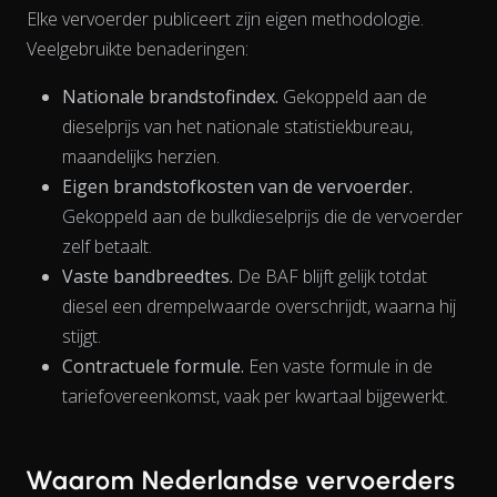
Elke vervoerder publiceert zijn eigen methodologie.
Veelgebruikte benaderingen:
Nationale brandstofindex.
Gekoppeld aan de
dieselprijs van het nationale statistiekbureau,
maandelijks herzien.
Eigen brandstofkosten van de vervoerder.
Gekoppeld aan de bulkdieselprijs die de vervoerder
zelf betaalt.
Vaste bandbreedtes.
De BAF blijft gelijk totdat
diesel een drempelwaarde overschrijdt, waarna hij
The chart has 1 X axis displaying Time. Data ranges from 202
stijgt.
Contractuele formule.
Een vaste formule in de
tariefovereenkomst, vaak per kwartaal bijgewerkt.
Waarom Nederlandse vervoerders