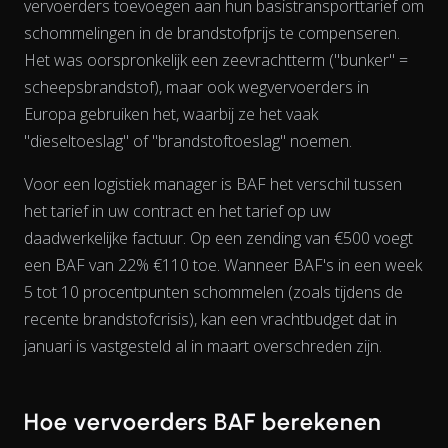
vervoerders toevoegen aan hun basistransporttarief om
schommelingen in de brandstofprijs te compenseren.
Het was oorspronkelijk een zeevrachtterm ("bunker" =
scheepsbrandstof), maar ook wegvervoerders in
Europa gebruiken het, waarbij ze het vaak
"dieseltoeslag" of "brandstoftoeslag" noemen.
Voor een logistiek manager is BAF het verschil tussen
het tarief in uw contract en het tarief op uw
daadwerkelijke factuur. Op een zending van €500 voegt
View as data table, Chart
een BAF van 22% €110 toe. Wanneer BAF's in een week
5 tot 10 procentpunten schommelen (zoals tijdens de
recente brandstofcrisis), kan een vrachtbudget dat in
januari is vastgesteld al in maart overschreden zijn.
Hoe vervoerders BAF berekenen