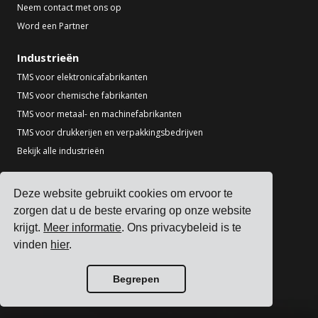
Neem contact met ons op
Word een Partner
Industrieën
TMS voor elektronicafabrikanten
TMS voor chemische fabrikanten
TMS voor metaal- en machinefabrikanten
TMS voor drukkerijen en verpakkingsbedrijven
Bekijk alle industrieën
Bronnen
Deze website gebruikt cookies om ervoor te
Blog
zorgen dat u de beste ervaring op onze website
Referenties
krijgt.
Meer informatie
. Ons privacybeleid is te
Vervoerdersintegraties
vinden
hier
.
ERP-integraties
Partners
Begrepen
Informatie voor vervoerders