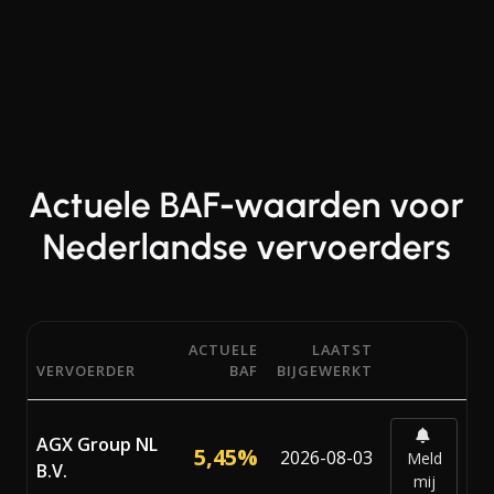
Actuele BAF-waarden voor
Nederlandse vervoerders
ACTUELE
LAATST
VERVOERDER
BAF
BIJGEWERKT
Actuele BAF-percentages (Bunker Adjustment Factor) van
AGX Group NL
5,45%
2026-08-03
Meld
B.V.
mij