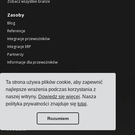
Zobacz wszystkie branże
Zasoby
Blog
Referencje
Integracje przewoźników
Integracje ERP
Partnerzy
Informacje dla przewoźników
Narzędzia
Ta strona używa plików cookie, aby zapewnić
Kalkulator CO2 dla transportu
najlepsze wrażenia podczas korzystania z
Wyszukiwarka świąt państwowych
naszej witryny.
Dowiedz się więcej
. Nasza
Kalkulator Incoterms
polityka prywatności znajduje się
tutaj
.
Generator etykiet wysyłkowych
Kalkulator czasu tranzytu ładunków
Rozumiem
Produkt