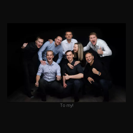
To my!