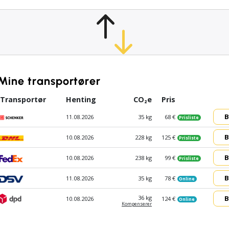
Mine transportører
Transportør
Henting
CO₂e
Pris
B
11.08.2026
35 kg
68 €
Prisliste
B
10.08.2026
228 kg
125 €
Prisliste
B
10.08.2026
238 kg
99 €
Prisliste
B
11.08.2026
35 kg
78 €
Online
B
36 kg
10.08.2026
124 €
Online
Kompen­serer