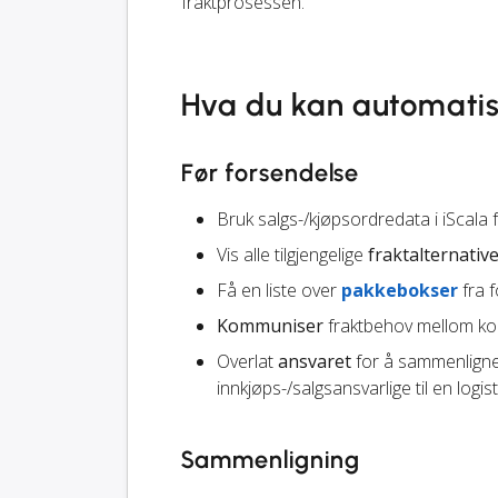
fraktprosessen.
Hva du kan automati
Før forsendelse
Bruk salgs-/kjøpsordredata i iScala
Vis alle tilgjengelige
fraktalternativ
Få en liste over
pakkebokser
fra f
Kommuniser
fraktbehov mellom kol
Overlat
ansvaret
for å sammenligne 
innkjøps-/salgsansvarlige til en logist
Sammenligning