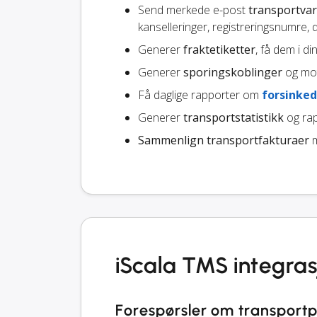
Send merkede e-post
transportvar
kanselleringer, registreringsnumre,
Generer
fraktetiketter
, få dem i di
Generer
sporingskoblinger
og mot
Få daglige rapporter om
forsinked
Generer
transportstatistikk
og rap
Sammenlign transportfakturaer
m
iScala TMS integra
Forespørsler om transportp