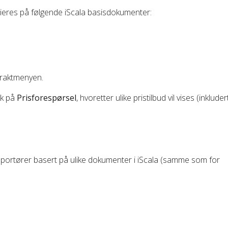
tieres på følgende iScala basisdokumenter:
fraktmenyen.
kk på
Prisforespørsel
, hvoretter ulike pristilbud vil vises (inklud
sportører basert på ulike dokumenter i iScala (samme som for