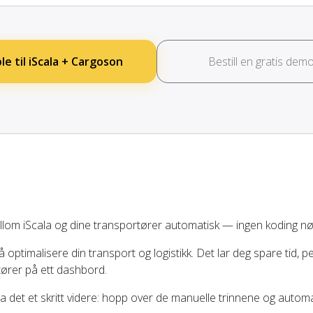
le til iScala + Cargoson
Bestill en gratis dem
lom iScala og dine transportører automatisk — ingen koding nø
å optimalisere din transport og logistikk. Det lar deg spare tid, 
tører på ett dashbord.
 ta det et skritt videre: hopp over de manuelle trinnene og autom