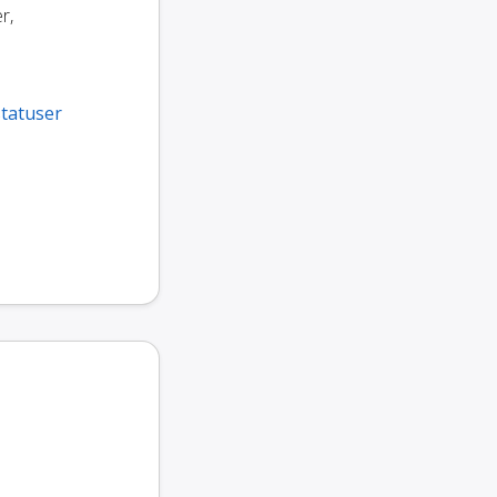
r,
tatuser