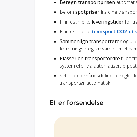
Beregn transportprisen
automatisk
Be om
spotpriser
fra dine transpo
Finn estimerte
leveringstider
for tr
Finn estimerte
transport CO2-uts
Sammenlign transportører
og ulik
forretningsprogramvare eller ethver
Plasser en transportordre
til en t
system eller via automatisert e-pos
Sett opp forhåndsdefinerte regler f
transportør automatisk
Etter forsendelse