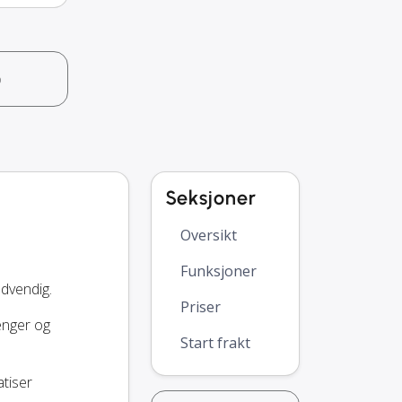
o
Seksjoner
Oversikt
Funksjoner
dvendig.
Priser
penger og
Start frakt
atiser