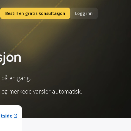
Bestill en gratis konsultasjon
Logg inn
sjon
r på en gang.
er og merkede varsler automatisk.
tside