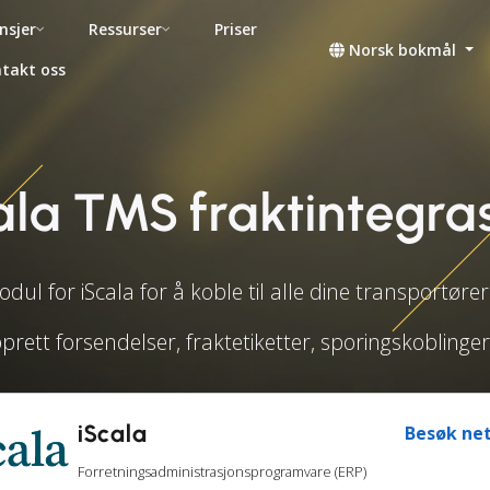
nsjer
Ressurser
Priser
Norsk bokmål
takt oss
ala TMS fraktintegra
ul for iScala for å koble til alle dine transportøre
prett forsendelser, fraktetiketter, sporingskobling
iScala
Besøk net
Forretningsadministrasjonsprogramvare (ERP)