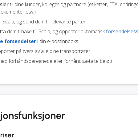
sler
til dine kunder, kolleger og partnere (etiketter, ETA, endringe
 dokumenter osv.)
n iScala, og send dem til relevante parter
ta dem tilbake til iScala, og oppdater automatisk
forsendelsess
e forsendelser
i din e-postinnboks
porter på tvers av alle dine transportører
ed forhåndsberegnede eller forhåndsavtalte beløp
sjonsfunksjoner
riser