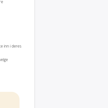
re
te inn i deres
velge