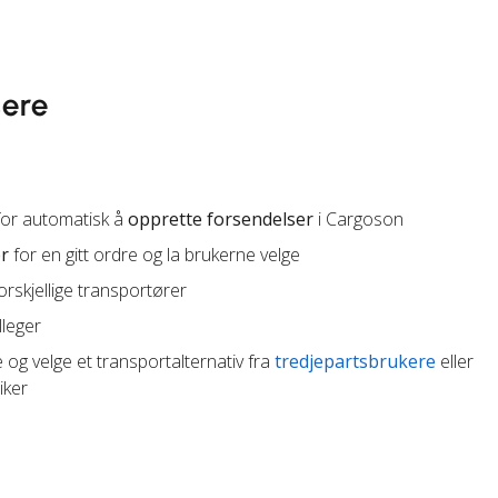
sere
 for automatisk å
opprette forsendelser
i Cargoson
er
for en gitt ordre og la brukerne velge
orskjellige transportører
leger
og velge et transportalternativ fra
tredjepartsbrukere
eller
iker