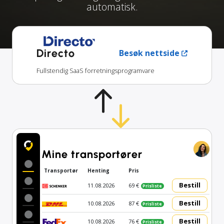
automatisk.
Directo
Besøk nettside
Fullstendig SaaS forretningsprogramvare
Mine transportører
Transportør
Henting
Pris
Bestill
11.08.2026
69 €
Prisliste
Bestill
10.08.2026
87 €
Prisliste
Bestill
10.08.2026
76 €
Prisliste