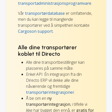
transportadministrasjonsprogramvare
.
Vår
transportørdatabase
er omfattende,
men du kan legge til manglende
transportører ved å simpelthen kontakte
Cargoson support.
Alle dine transportører
koblet til Directo
Alle dine transportbestillinger kan
plasseres på samme måte.
Enkel API: Én integrasjon fra din
Directo ERP vil dekke alle dine
nåværende og fremtidige
transportørintegrasjoner
.
Å be om en
ny
transportørintegrasjon
, i tilfelle vi
ikke har bygget den ennå, er
gratis for