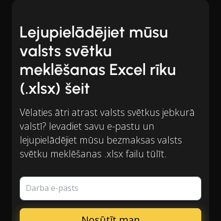
Lejupielādējiet mūsu
valsts svētku
meklēšanas Excel rīku
(.xlsx) šeit
Vēlaties ātri atrast valsts svētkus jebkurā
valstī? Ievadiet savu e-pastu un
lejupielādējiet mūsu bezmaksas valsts
svētku meklēšanas .xlsx failu tūlīt.
Darba e-pasts