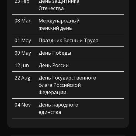
23 Feb
День защитника
Отечества
08 Mar
Международный
женский день
01 May
Праздник Весны и Труда
09 May
День Победы
12 Jun
День России
22 Aug
День Государственного
флага Российской
Федерации
04 Nov
День народного
единства