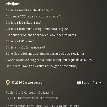
Pētījumi
Cik liels ir mākslīgā intelekta tirgus?
Cik daudz CO2 rada transporta nozare?
Cik liels ir loģistikas tirgus?
Cik liels ir uzņēmumu programmatūras tirgus?
Cik daudz ražošanas darbavietu ASV ir neaizpildītas?
Cik liels ir ERP tirgus?
Cik liela ir ražošanas nozare?
50 lielākie ražošanas uzņēmumi pasaulē pēc apgrozījuma
AWS vs Azure vs Google: mākoņpakalpojumu tirgus daļas (2025)
Datu centru skaits pa valstīm (2025. gada novembris)
Latviešu
© 2026 Cargoson.com
Reģistrēts kā Cargoson OÜ Igaunijā.
Reģ. Nr: 14545832. PVN: EE102137680.
Galvenā mītne: Pärnu mnt. 141, 11314 Tallina, Igaunija