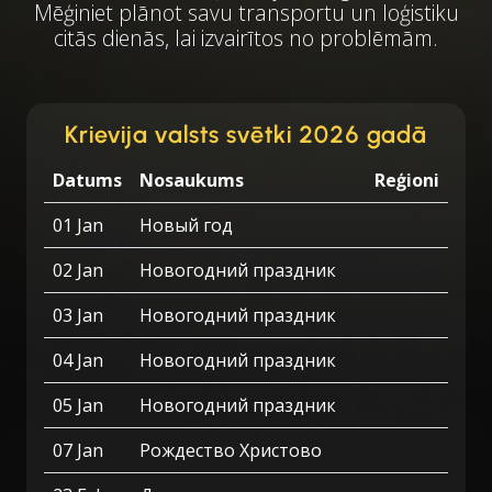
Mēģiniet plānot savu transportu un loģistiku
citās dienās, lai izvairītos no problēmām.
Krievija valsts svētki 2026 gadā
Datums
Nosaukums
Reģioni
01 Jan
Новый год
02 Jan
Новогодний праздник
03 Jan
Новогодний праздник
04 Jan
Новогодний праздник
05 Jan
Новогодний праздник
07 Jan
Рождество Христово