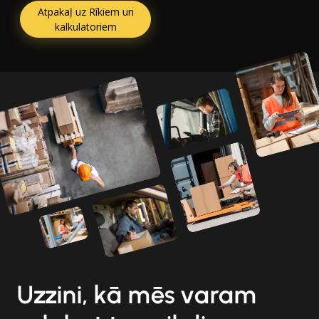
Atpakaļ uz Rīkiem un
kalkulatoriem
Uzzini, kā mēs varam