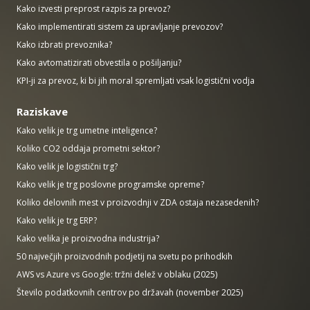
Kako izvesti preprost razpis za prevoz?
Kako implementirati sistem za upravljanje prevozov?
Kako izbrati prevoznika?
Kako avtomatizirati obvestila o pošiljanju?
KPI-ji za prevoz, ki bi jih moral spremljati vsak logistični vodja
Raziskave
Kako velik je trg umetne inteligence?
Koliko CO2 oddaja prometni sektor?
Kako velik je logistični trg?
Kako velik je trg poslovne programske opreme?
Koliko delovnih mest v proizvodnji v ZDA ostaja nezasedenih?
Kako velik je trg ERP?
Kako velika je proizvodna industrija?
50 največjih proizvodnih podjetij na svetu po prihodkih
AWS vs Azure vs Google: tržni delež v oblaku (2025)
Število podatkovnih centrov po državah (november 2025)