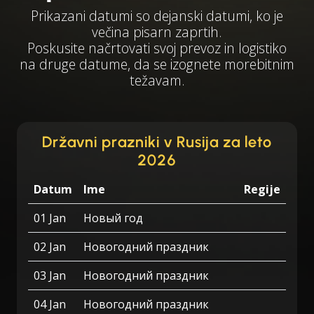
Prikazani datumi so dejanski datumi, ko je
večina pisarn zaprtih.
Poskusite načrtovati svoj prevoz in logistiko
na druge datume, da se izognete morebitnim
težavam.
Državni prazniki v Rusija za leto
2026
Datum
Ime
Regije
01 Jan
Новый год
02 Jan
Новогодний праздник
03 Jan
Новогодний праздник
04 Jan
Новогодний праздник