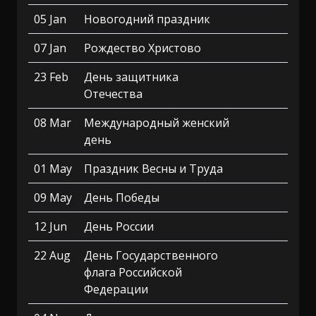
05 Jan
Новогодний праздник
07 Jan
Рождество Христово
23 Feb
День защитника
Отечества
08 Mar
Международный женский
день
01 May
Праздник Весны и Труда
09 May
День Победы
12 Jun
День России
22 Aug
День Государственного
флага Российской
Федерации