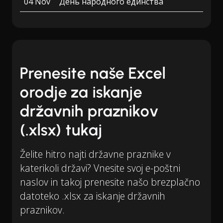
04 Nov
День народного единства
Prenesite naše Excel
orodje za iskanje
državnih praznikov
(.xlsx) tukaj
Želite hitro najti državne praznike v
katerikoli državi? Vnesite svoj e-poštni
naslov in takoj prenesite našo brezplačno
datoteko .xlsx za iskanje državnih
praznikov.