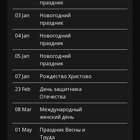
праздник
03 Jan
Новогодний
праздник
04 Jan
Новогодний
праздник
05 Jan
Новогодний
праздник
07 Jan
Рождество Христово
23 Feb
День защитника
Отечества
08 Mar
Международный
женский день
01 May
Праздник Весны и
Труда