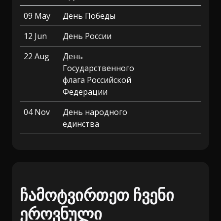
09 May
День Победы
12 Jun
День России
22 Aug
День
Государственного
флага Российской
Федерации
04 Nov
День народного
единства
ჩამოტვირთეთ ჩვენი
ეროვნული