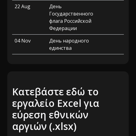
22 Aug
День
Государственного
флага Российской
Федерации
04 Nov
День народного
единства
Κατεβάστε εδώ το
εργαλείο Excel για
εύρεση εθνικών
αργιών (.xlsx)