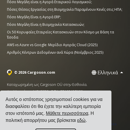
Πόσο Μεγάλη είναι η Αγορά Εταιρικού Λογισμικού;
Πόσες Θέσεις Εργασίας στη Βιομηχανία Παραμένουν Κενές στις ΗΠΑ;
Πόσο Μεγάλη Είναι η Αγορά ERP;
Πόσο Μεγάλη Είναι η Βιομηχανία Κατασκευών;
Οι 50 Κορυφαίες Εταιρείες Κατασκευών στον Κόσμο με Βάση τα
Έσοδα
AWS vs Azure vs Google: Μερίδιο Αγοράς Cloud (2025)
Αριθμός Κέντρων Δεδομένων ανά Χώρα (Νοέμβριος 2025)
Ελληνικά
© 2026 Cargoson.com
Καταχωρημένη ως Cargoson OÜ στην Εσθονία.
Αρ. Μητρώου: 14545832. ΦΠΑ: EE102137680.
Αυτός ο ιστότοπος χρησιμοποιεί cookies για να
Έδρα: Pärnu mnt. 141, 11314 Ταλίν, Εσθονία
διασφαλίσει ότι θα έχετε την καλύτερη εμπειρία
·
+372 5555 0028
hello@cargoson.com
στον ιστότοπό μας.
Μάθετε περισσότερα
. Η
πολιτική απορρήτου μας βρίσκεται
εδώ
.
Όροι Χρήσης
|
Πολιτική Απορρήτου
|
Πολιτική Cookies