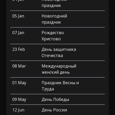
праздник
05 Jan
Новогодний
праздник
07 Jan
Рождество
Христово
23 Feb
День защитника
Отечества
08 Mar
Международный
женский день
01 May
Праздник Весны и
Труда
09 May
День Победы
12 Jun
День России