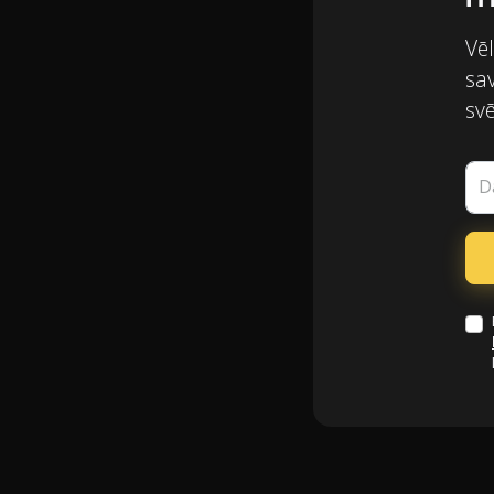
Vēl
sa
svē
D