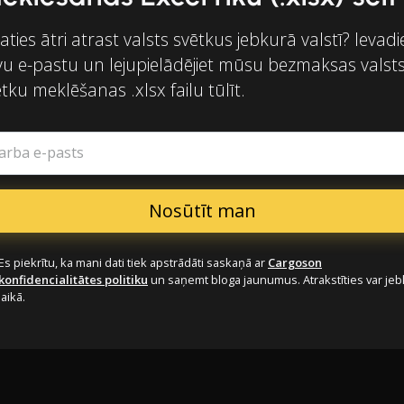
aties ātri atrast valsts svētkus jebkurā valstī? Ievadi
vu e-pastu un lejupielādējiet mūsu bezmaksas valst
tku meklēšanas .xlsx failu tūlīt.
arba e-pasts
Es piekrītu, ka mani dati tiek apstrādāti saskaņā ar
Cargoson
konfidencialitātes politiku
un saņemt bloga jaunumus. Atrakstīties var je
laikā.