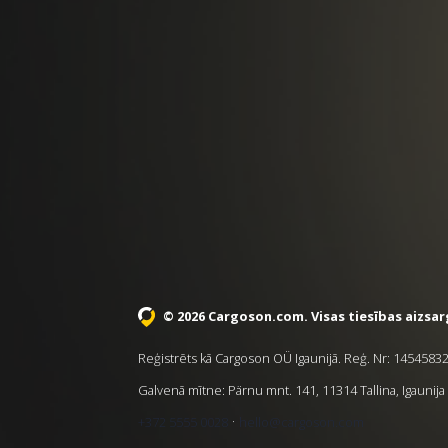
© 2026 Cargoson.com
. Visas tiesības aizsa
Reģistrēts kā Cargoson OÜ Igaunijā. Reģ. Nr: 1454583
Galvenā mītne: Pärnu mnt. 141, 11314 Tallina, Igaunija
·
+372 5555 0028
hello@cargoson.com