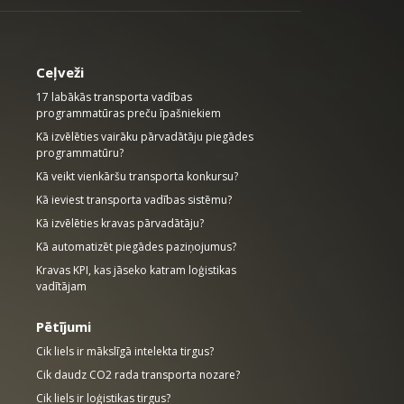
Ceļveži
17 labākās transporta vadības
programmatūras preču īpašniekiem
Kā izvēlēties vairāku pārvadātāju piegādes
programmatūru?
Kā veikt vienkāršu transporta konkursu?
Kā ieviest transporta vadības sistēmu?
Kā izvēlēties kravas pārvadātāju?
Kā automatizēt piegādes paziņojumus?
Kravas KPI, kas jāseko katram loģistikas
vadītājam
Pētījumi
Cik liels ir mākslīgā intelekta tirgus?
Cik daudz CO2 rada transporta nozare?
Cik liels ir loģistikas tirgus?