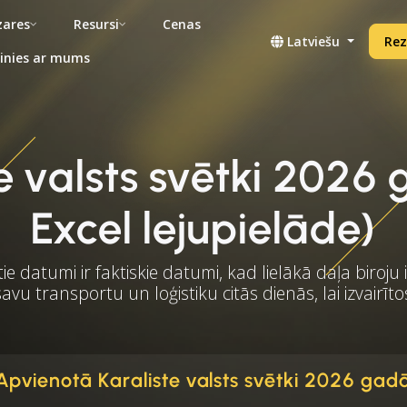
ares
Resursi
Cenas
Latviešu
Rez
inies ar mums
e valsts svētki 202
Excel lejupielāde)
ie datumi ir faktiskie datumi, kad lielākā daļa biroju ir
avu transportu un loģistiku citās dienās, lai izvair
Apvienotā Karaliste valsts svētki 2026 gad