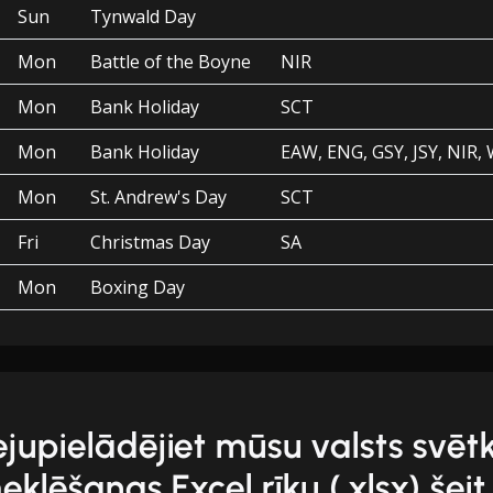
Sun
Tynwald Day
Mon
Battle of the Boyne
NIR
Mon
Bank Holiday
SCT
Mon
Bank Holiday
EAW, ENG, GSY, JSY, NIR,
Mon
St. Andrew's Day
SCT
Fri
Christmas Day
SA
Mon
Boxing Day
ejupielādējiet mūsu valsts svēt
eklēšanas Excel rīku (.xlsx) šeit