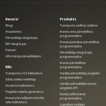
Resursi
Produkts
Blogs
Transporta vadības sistēma
Atsauksmes
Kravas cenu pārvaldības
programmatūra
Pārvadātāju integrācijas
Kravas piemaksu pārvaldības
ERP integrācijas
programmatūra
Partneri
Pārvadātāju integrācijas
Informācija pārvadātājiem
programmatūra
Kravas pārvaldības
Rīki
programmatūra
Transporta CO2 kalkulators
Vairāku pārvadātāju piegādes
programmatūra
Valsts svētku meklētājs
Vairāku pārvadātāju kravas
Incoterms kalkulators
piegādes API
Piegādes etiķešu ģenerators
Rampu plānošanas
Kravas pārvadājumu tranzīta
programmatūra
laika kalkulators
Loģistikas nodaļas