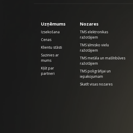
Uzņēmums
Nozares
Izsekošana
TMS elektronikas
ražotājiem
Cenas
TMS ķīmisko vielu
Klientu stāsti
ražotājiem
Sazinies ar
TMS metāla un mašīnbūves
mums
ražotājiem
Kļūt par
TMS poligrāfijai un
partneri
iepakojumam
Skatīt visas nozares