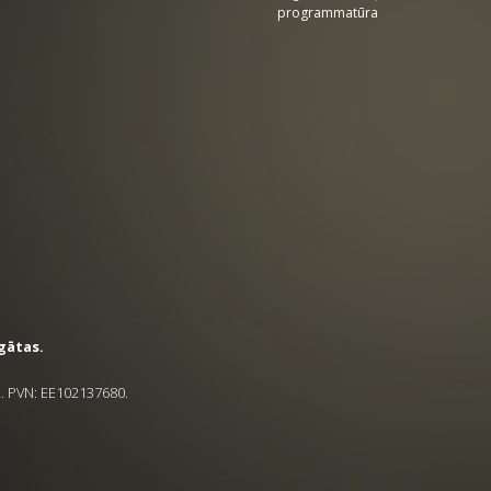
programmatūra
rgātas.
2. PVN: EE102137680.