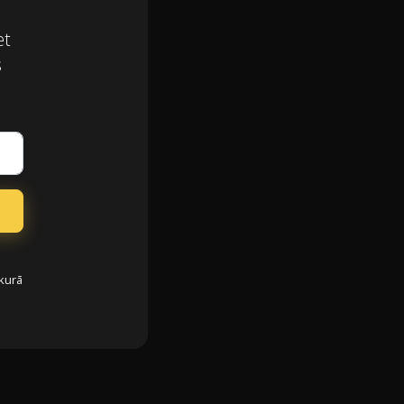
et
s
bkurā