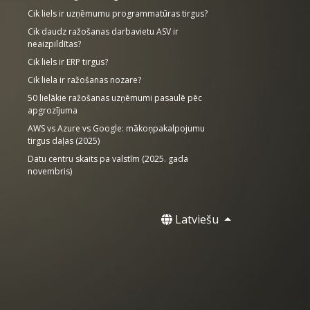
Cik liels ir uzņēmumu programmatūras tirgus?
Cik daudz ražošanas darbavietu ASV ir
neaizpildītas?
Cik liels ir ERP tirgus?
Cik liela ir ražošanas nozare?
50 lielākie ražošanas uzņēmumi pasaulē pēc
apgrozījuma
AWS vs Azure vs Google: mākoņpakalpojumu
tirgus daļas (2025)
Datu centru skaits pa valstīm (2025. gada
novembris)
Latviešu