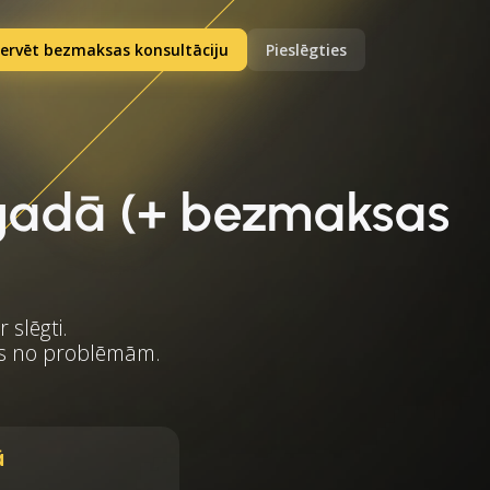
ervēt bezmaksas konsultāciju
Pieslēgties
6 gadā (+ bezmaksas
 slēgti.
ītos no problēmām.
ā