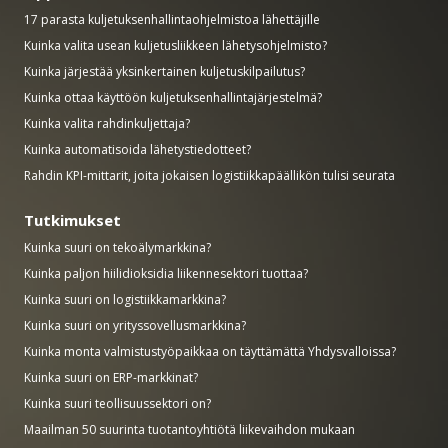
17 parasta kuljetuksenhallintaohjelmistoa lähettäjille
Kuinka valita usean kuljetusliikkeen lähetysohjelmisto?
Kuinka järjestää yksinkertainen kuljetuskilpailutus?
Kuinka ottaa käyttöön kuljetuksenhallintajärjestelmä?
Kuinka valita rahdinkuljettaja?
Kuinka automatisoida lähetystiedotteet?
Rahdin KPI-mittarit, joita jokaisen logistiikkapäällikön tulisi seurata
Tutkimukset
Kuinka suuri on tekoälymarkkina?
Kuinka paljon hiilidioksidia liikennesektori tuottaa?
Kuinka suuri on logistiikkamarkkina?
Kuinka suuri on yrityssovellusmarkkina?
Kuinka monta valmistustyöpaikkaa on täyttämättä Yhdysvalloissa?
Kuinka suuri on ERP-markkinat?
Kuinka suuri teollisuussektori on?
Maailman 50 suurinta tuotantoyhtiötä liikevaihdon mukaan