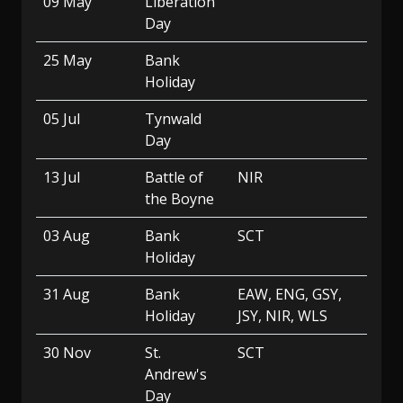
09 May
Liberation
Day
25 May
Bank
Holiday
05 Jul
Tynwald
Day
13 Jul
Battle of
NIR
the Boyne
03 Aug
Bank
SCT
Holiday
31 Aug
Bank
EAW, ENG, GSY,
Holiday
JSY, NIR, WLS
30 Nov
St.
SCT
Andrew's
Day