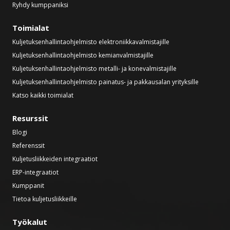
Ryhdy kumppaniksi
Toimialat
Kuljetuksenhallintaohjelmisto elektroniikkavalmistajille
Kuljetuksenhallintaohjelmisto kemianvalmistajille
Kuljetuksenhallintaohjelmisto metalli- ja konevalmistajille
Kuljetuksenhallintaohjelmisto painatus- ja pakkausalan yrityksille
Katso kaikki toimialat
Resurssit
Blogi
Referenssit
Kuljetusliikkeiden integraatiot
ERP-integraatiot
Kumppanit
Tietoa kuljetusliikkeille
Työkalut