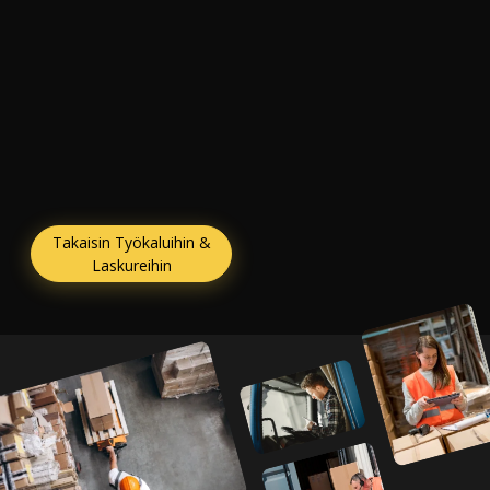
Takaisin Työkaluihin &
Laskureihin