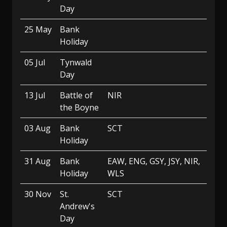
Day
25 May
Bank
Holiday
05 Jul
Tynwald
Day
13 Jul
Battle of
NIR
the Boyne
03 Aug
Bank
SCT
Holiday
31 Aug
Bank
EAW, ENG, GSY, JSY, NIR,
Holiday
WLS
30 Nov
St.
SCT
Andrew's
Day