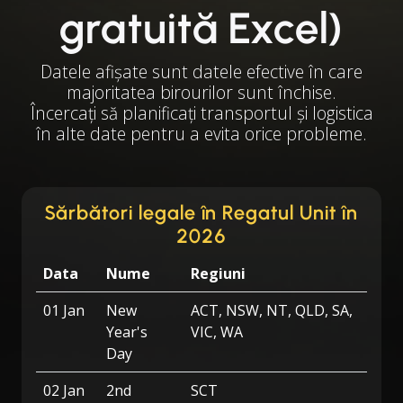
gratuită Excel)
Datele afișate sunt datele efective în care
majoritatea birourilor sunt închise.
Încercați să planificați transportul și logistica
în alte date pentru a evita orice probleme.
Sărbători legale în Regatul Unit în
2026
Data
Nume
Regiuni
01 Jan
New
ACT, NSW, NT, QLD, SA,
Year's
VIC, WA
Day
02 Jan
2nd
SCT