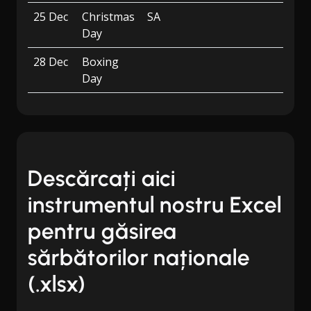
25 Dec
Christmas
SA
Day
28 Dec
Boxing
Day
Descărcați aici
instrumentul nostru Excel
pentru găsirea
sărbătorilor naționale
(.xlsx)