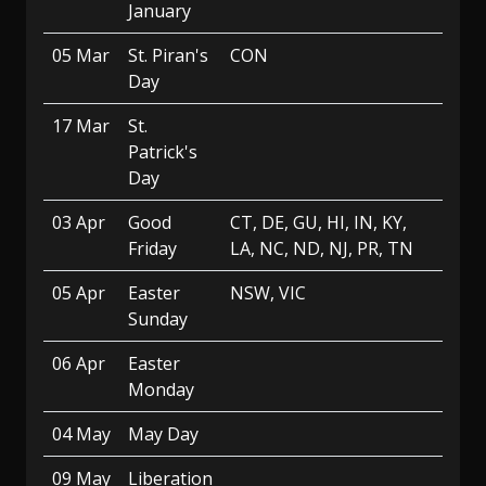
January
05 Mar
St. Piran's
CON
Day
17 Mar
St.
Patrick's
Day
03 Apr
Good
CT, DE, GU, HI, IN, KY,
Friday
LA, NC, ND, NJ, PR, TN
05 Apr
Easter
NSW, VIC
Sunday
06 Apr
Easter
Monday
04 May
May Day
09 May
Liberation