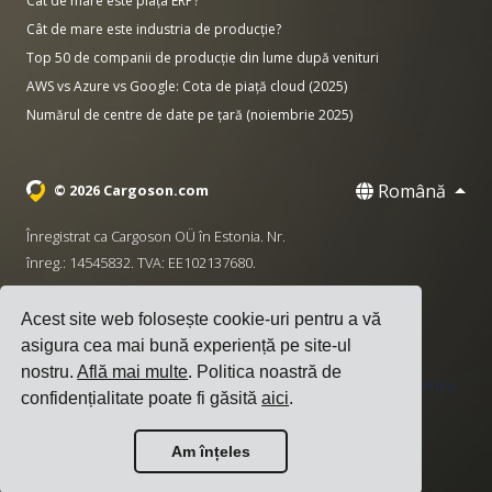
Cât de mare este piața ERP?
Cât de mare este industria de producție?
Top 50 de companii de producție din lume după venituri
AWS vs Azure vs Google: Cota de piață cloud (2025)
Numărul de centre de date pe țară (noiembrie 2025)
Română
© 2026 Cargoson.com
Înregistrat ca Cargoson OÜ în Estonia. Nr.
înreg.: 14545832. TVA: EE102137680.
Sediu: Pärnu mnt. 141, 11314 Tallinn, Estonia
Acest site web folosește cookie-uri pentru a vă
·
+372 5555 0028
hello@cargoson.com
asigura cea mai bună experiență pe site-ul
nostru.
Află mai multe
. Politica noastră de
Termeni și Condiții
|
Politica de Confidențialitate
|
Politica
confidențialitate poate fi găsită
aici
.
de Cookie-uri
Am înțeles