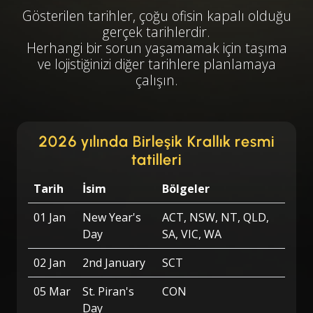
Gösterilen tarihler, çoğu ofisin kapalı olduğu
gerçek tarihlerdir.
Herhangi bir sorun yaşamamak için taşıma
ve lojistiğinizi diğer tarihlere planlamaya
çalışın.
2026 yılında Birleşik Krallık resmi
tatilleri
Tarih
İsim
Bölgeler
01 Jan
New Year's
ACT, NSW, NT, QLD,
Day
SA, VIC, WA
02 Jan
2nd January
SCT
05 Mar
St. Piran's
CON
Day