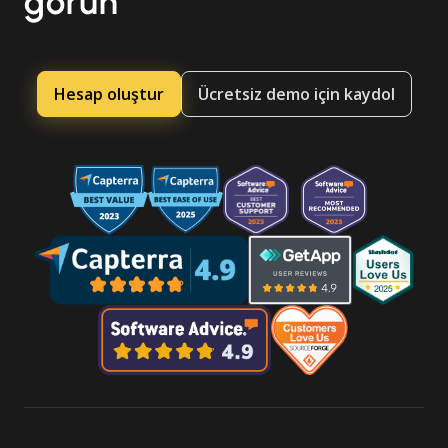
görün
Hesap oluştur
Ücretsiz demo için kaydol