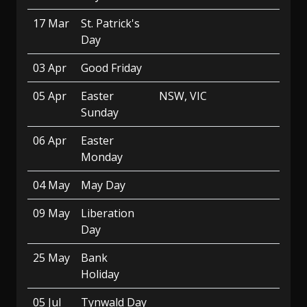
17 Mar
St. Patrick's
Day
03 Apr
Good Friday
05 Apr
Easter
NSW, VIC
Sunday
06 Apr
Easter
Monday
04 May
May Day
09 May
Liberation
Day
25 May
Bank
Holiday
05 Jul
Tynwald Day