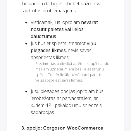
Tie parasti darbojas labi, bet dažreiz var
radīt citas problēmas jums:
Visticamāk, jūs joprojām
nevarat
nosūtīt paletes vai lielos
daudzumus
.
Jūs būsiet spiests izmantot
viņu
piegādes likmes
, nevis savas
apspriestas likmes.
Piezīme: tas patiesībā varētu ietaupīt naudu
maziem uzņēmumiem bez lielas sarunu
spējas. Tomēr lielāki uzņēmumi parasti
vēlas apspriest savas likmes.
Jūsu piegādes opcijas joprojām būs
ierobežotas ar pārvadātājiem, ar
kuriem 4PL pakalpojumu sniedzējs
sadarbojas.
3. opcija: Cargoson WooCommerce