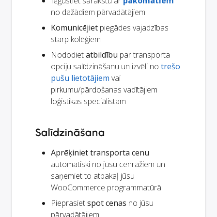
Iegūstiet sarakstu ar
pakomātiem
no dažādiem pārvadātājiem
Komunicējiet
piegādes vajadzības
starp kolēģiem
Nododiet
atbildību
par transporta
opciju salīdzināšanu un izvēli no
trešo
pušu lietotājiem
vai
pirkumu/pārdošanas vadītājiem
loģistikas speciālistam
Salīdzināšana
Aprēķiniet transporta cenu
automātiski no jūsu cenrāžiem un
saņemiet to atpakaļ jūsu
WooCommerce programmatūrā
Pieprasiet
spot cenas
no jūsu
pārvadātājiem