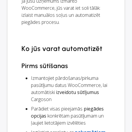
Ja jūsu uzņēmums izmanto
WooCommerce, jūs varat iet soli tālāk:
izlaist manuālos soļus un automatizēt
piegādes procesu.
Ko jūs varat automatizēt
Pirms sūtīšanas
Izmantojiet pārdošanas/pirkuma
pasūtījumu datus WooCommerce, lai
automātiski
izveidotu sūtījumus
Cargoson
Parādiet visas pieejamās
piegādes
opcijas
konkrētam pasūtījumam un
ļaujiet lietotājiem izvēlēties