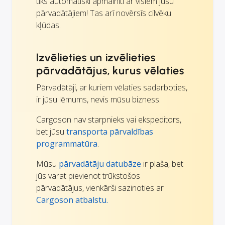
tiks automātiski apmainīti ar visiem jūsu
pārvadātājiem! Tas arī novērsīs cilvēku
kļūdas.
Izvēlieties un izvēlieties
pārvadātājus, kurus vēlaties
Pārvadātāji, ar kuriem vēlaties sadarboties,
ir jūsu lēmums, nevis mūsu bizness.
Cargoson nav starpnieks vai ekspeditors,
bet jūsu
transporta pārvaldības
programmatūra
.
Mūsu
pārvadātāju datubāze
ir plaša, bet
jūs varat pievienot trūkstošos
pārvadātājus, vienkārši sazinoties ar
Cargoson atbalstu.