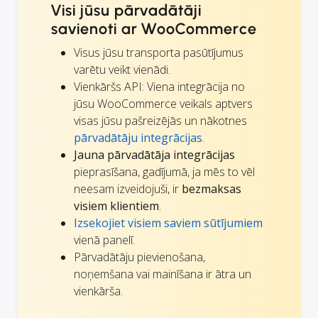
Visi jūsu pārvadātāji
savienoti ar WooCommerce
Visus jūsu transporta pasūtījumus
varētu veikt vienādi.
Vienkāršs API: Viena integrācija no
jūsu WooCommerce veikals aptvers
visas jūsu pašreizējās un nākotnes
pārvadātāju integrācijas
.
Jauna pārvadātāja integrācijas
pieprasīšana, gadījumā, ja mēs to vēl
neesam izveidojuši, ir
bezmaksas
visiem klientiem
.
Izsekojiet visiem saviem sūtījumiem
vienā panelī.
Pārvadātāju pievienošana,
noņemšana vai mainīšana ir ātra un
vienkārša.