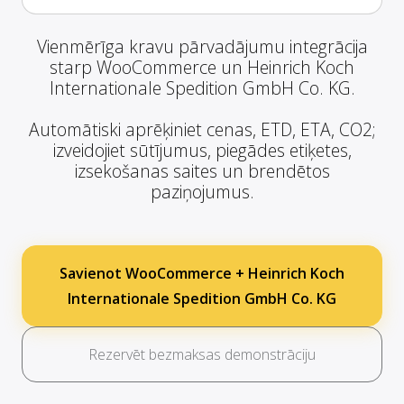
Vienmērīga kravu pārvadājumu integrācija
starp WooCommerce un Heinrich Koch
Internationale Spedition GmbH Co. KG.
Automātiski aprēķiniet cenas, ETD, ETA, CO2;
izveidojiet sūtījumus, piegādes etiķetes,
izsekošanas saites un brendētos
paziņojumus.
Savienot WooCommerce + Heinrich Koch
Internationale Spedition GmbH Co. KG
Rezervēt bezmaksas demonstrāciju