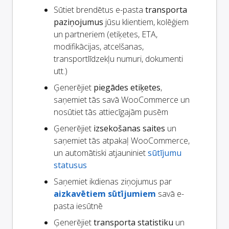
Sūtiet brendētus e-pasta
transporta
paziņojumus
jūsu klientiem, kolēģiem
un partneriem (etiķetes, ETA,
modifikācijas, atcelšanas,
transportlīdzekļu numuri, dokumenti
utt.)
Ģenerējiet
piegādes etiķetes
,
saņemiet tās savā WooCommerce un
nosūtiet tās attiecīgajām pusēm
Ģenerējiet
izsekošanas saites
un
saņemiet tās atpakaļ WooCommerce,
un automātiski atjauniniet
sūtījumu
statusus
Saņemiet ikdienas ziņojumus par
aizkavētiem sūtījumiem
savā e-
pasta iesūtnē
Ģenerējiet
transporta statistiku
un