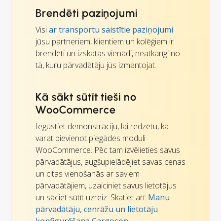
Brendēti paziņojumi
Visi
ar transportu saistītie paziņojumi
jūsu partneriem, klientiem un kolēģiem ir
brendēti un izskatās vienādi, neatkarīgi no
tā, kuru pārvadātāju jūs izmantojat.
Kā sākt sūtīt tieši no
WooCommerce
Iegūstiet demonstrāciju, lai redzētu, kā
varat pievienot piegādes moduli
WooCommerce. Pēc tam izvēlieties savus
pārvadātājus, augšupielādējiet savas cenas
un citas vienošanās ar saviem
pārvadātājiem, uzaiciniet savus lietotājus
un sāciet sūtīt uzreiz. Skatiet arī:
Manu
pārvadātāju, cenrāžu un lietotāju