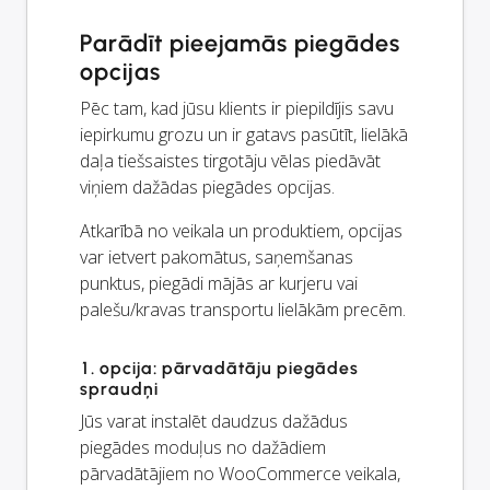
Parādīt pieejamās piegādes
opcijas
Pēc tam, kad jūsu klients ir piepildījis savu
iepirkumu grozu un ir gatavs pasūtīt, lielākā
daļa tiešsaistes tirgotāju vēlas piedāvāt
viņiem dažādas piegādes opcijas.
Atkarībā no veikala un produktiem, opcijas
var ietvert pakomātus, saņemšanas
punktus, piegādi mājās ar kurjeru vai
palešu/kravas transportu lielākām precēm.
1. opcija: pārvadātāju piegādes
spraudņi
Jūs varat instalēt daudzus dažādus
piegādes moduļus no dažādiem
pārvadātājiem no WooCommerce veikala,