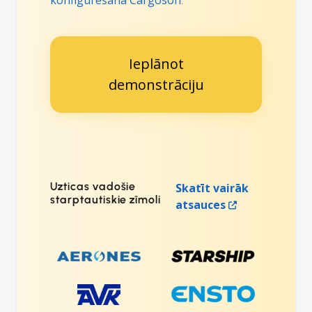
konfigurēšana Cargoson
.
Ieplānot
demonstrāciju
Uzticas vadošie
Skatīt vairāk
starptautiskie zīmoli
atsauces