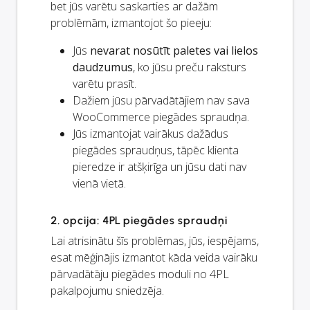
bet jūs varētu saskarties ar dažām
problēmām, izmantojot šo pieeju:
Jūs
nevarat nosūtīt paletes vai lielos
daudzumus
, ko jūsu preču raksturs
varētu prasīt.
Dažiem jūsu pārvadātājiem nav sava
WooCommerce piegādes spraudņa.
Jūs izmantojat vairākus dažādus
piegādes spraudņus, tāpēc klienta
pieredze ir atšķirīga un jūsu dati nav
vienā vietā.
2. opcija: 4PL piegādes spraudņi
Lai atrisinātu šīs problēmas, jūs, iespējams,
esat mēģinājis izmantot kāda veida vairāku
pārvadātāju piegādes moduli no 4PL
pakalpojumu sniedzēja.