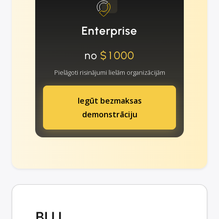
Enterprise
no
$1000
Pielāgoti risinājumi lielām organizācijām
Iegūt bezmaksas
demonstrāciju
BUJ