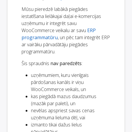
Mūsu pieredzē labākā piegādes
iestatīšana lielākajai daļai e-komercijas
uzņēmumu ir integrēt savu
WooCommerce veikalu ar savu
ERP
programmatūru
, un pēc tam integrēt ERP
ar vairāku pārvadātāju piegādes
programmatūru.
Šis spraudnis
nav paredzēts
:
uzņēmumiem, kuru vienīgais
pārdošanas kanāls ir viņu
WooCommerce veikals, un
kas piegādā mazus daudzumus
(mazāk par paleti), un
nevēlas apspriest savas cenas
uzņēmuma lieluma dēļ, vai
izmanto tikai dažus lielus
pārvadātājus.