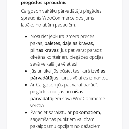
piegādes spraudnis
Cargoson vairāku pārvadātāju piegādes
spraudnis WooCommerce dos jums
labāko no abām pasaulēm:
Nosūtiet jebkura izmēra preces:
pakas,
paletes, daļējas kravas,
pilnas kravas
. Jūs pat varat parādīt
okeāna konteineru piegādes opcijas
savā veikalā, ja vēlaties!
Jūs un
tikai
jūs būsiet tas, kurš
izvēlas
pārvadātājus
, kurus vēlaties izmantot.
Ar Cargoson jūs pat varat parādīt
piegādes opcijas no
nišas
pārvadātājiem
savā WooCommerce
veikalā.
Parādiet sarakstu ar
pakomātiem
,
saņemšanas punktiem vai citām
pakalpojumu opcijām no dažādiem