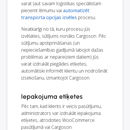
varat ļaut savam loģistikas speciālistam
pieņemt lēmumu vai
automatizēt
transporta opcijas izvēles
procesu.
Neatkarīgi no tā, kuru procesu jūs
izvēlaties, sūtījums nonāks Cargoson. Pēc
sūtījumu apstiprināšanas (un
nepieciešamības gadījumā labojot dažas
problēmas ar nepareiziem datiem) jūs
varat izdrukāt piegādes etiķetes,
automātiski informēt klientu un nodrošināt
izsekošanu, izmantojot Cargoson.
Iepakojuma etiķetes
Pēc tam, kad klients ir veicis pasūtījumu,
administrators var izdrukāt iepakojuma
etiķetes, atrodoties WooCommerce
pasūtījumā vai Cargoson.