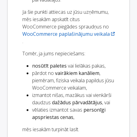
Ja šie punkti attiecas uz jūsu uzņēmumu,
mēs iesakām apskatīt citus
WooCommerce piegādes spraudņus no
WooCommerce paplašinājumu veikala
.
Tomēr, ja jums nepieciešams:
nosūtīt paletes
vai lielākas pakas,
pārdot no
vairākiem kanāliem
,
piemēram, fiziska veikala papildus jūsu
WooCommerce veikalam,
izmantot nišas, mazākus vai vienkārši
daudzus
dažādus pārvadātājus
, vai
vēlaties izmantot savas
personīgi
apspriestas cenas
,
mēs iesakām turpināt lasīt.