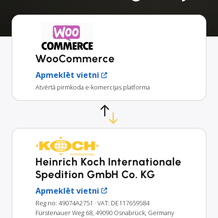
WooCommerce
Apmeklēt vietni
Atvērtā pirmkoda e-komercijas platforma
Heinrich Koch Internationale
Spedition GmbH Co. KG
Apmeklēt vietni
Reg no: 49074A2751
· VAT: DE117659584
Fürstenauer Weg 68, 49090 Osnabrück, Germany