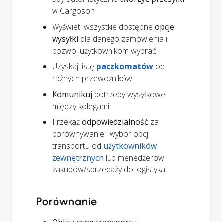
w Cargoson
Wyświetl wszystkie dostępne
opcje
wysyłki
dla danego zamówienia i
pozwól użytkownikom wybrać
Uzyskaj listę
paczkomatów
od
różnych przewoźników
Komunikuj
potrzeby wysyłkowe
między kolegami
Przekaż
odpowiedzialność
za
porównywanie i wybór opcji
transportu od
użytkowników
zewnętrznych
lub menedżerów
zakupów/sprzedaży do logistyka
Porównanie
Oblicz cenę transportu