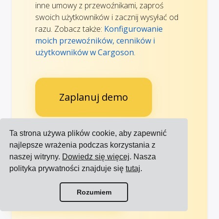
inne umowy z przewoźnikami, zaproś
swoich użytkowników i zacznij wysyłać od
razu. Zobacz także:
Konfigurowanie
moich przewoźników, cenników i
użytkowników w Cargoson
.
Zaplanuj demo
Ta strona używa plików cookie, aby zapewnić
najlepsze wrażenia podczas korzystania z
naszej witryny.
Dowiedz się więcej
. Nasza
Zaufane przez wiodące
polityka prywatności znajduje się
tutaj
.
Zobacz
międzynarodowe marki
więcej
Zobacz wszystkie integracje
referencji
Rozumiem
Zobacz wszystkich przewoźników