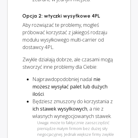
Opcja 2: wtyczki wysyłkowe 4PL
Aby rozwiązać te problemy, mogłeś
próbować korzystać z jakiegoś rodzaju
modułu wysyłkowego multi-carrier od
dostawcy 4PL.
Zwykle działają dobrze, ale czasami mogą
stworzyć inne problemy dla Ciebie:
Najprawdopodobniej nadal
nie
możesz wysyłać palet lub dużych
ilości
.
Będziesz zmuszony do korzystania z
ich stawek wysyłkowych
, a nie z
własnych wynegocjowanych stawek.
Uwaga: może to faktycznie zaoszczędzić
pieniądze małym firmom bez dużej siły
negocjacyjnej. Jednak większe firmy zwykle