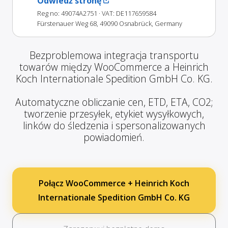
Odwiedź stronę
Reg no: 49074A2751
· VAT: DE117659584
Fürstenauer Weg 68, 49090 Osnabrück, Germany
Bezproblemowa integracja transportu
towarów między WooCommerce a Heinrich
Koch Internationale Spedition GmbH Co. KG.
Automatyczne obliczanie cen, ETD, ETA, CO2;
tworzenie przesyłek, etykiet wysyłkowych,
linków do śledzenia i spersonalizowanych
powiadomień.
Połącz WooCommerce + Heinrich Koch
Internationale Spedition GmbH Co. KG