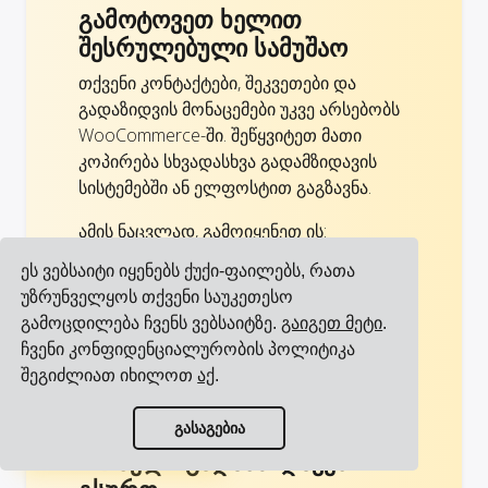
გამოტოვეთ ხელით
შესრულებული სამუშაო
თქვენი კონტაქტები, შეკვეთები და
გადაზიდვის მონაცემები უკვე არსებობს
WooCommerce-ში. შეწყვიტეთ მათი
კოპირება სხვადასხვა გადამზიდავის
სისტემებში ან ელფოსტით გაგზავნა.
ამის ნაცვლად, გამოიყენეთ ის:
დააინტეგრირეთ WooCommerce
ეს ვებსაიტი იყენებს ქუქი-ფაილებს, რათა
Cargoson-თან და თქვენი მონაცემები
უზრუნველყოს თქვენი საუკეთესო
ავტომატურად გაიცვლება თქვენს ყველა
გამოცდილება ჩვენს ვებსაიტზე.
გაიგეთ მეტი
.
გადამზიდავთან! ეს ასევე თავიდან
ჩვენი კონფიდენციალურობის პოლიტიკა
აგაცილებთ ადამიანურ შეცდომებს.
შეგიძლიათ იხილოთ
აქ
.
ნახეთ ყველა ინტეგრაცია
აირჩიეთ და შეარჩიეთ
გასაგებია
ნახეთ ყველა გადამზიდავი
რომელი გადამზიდავები