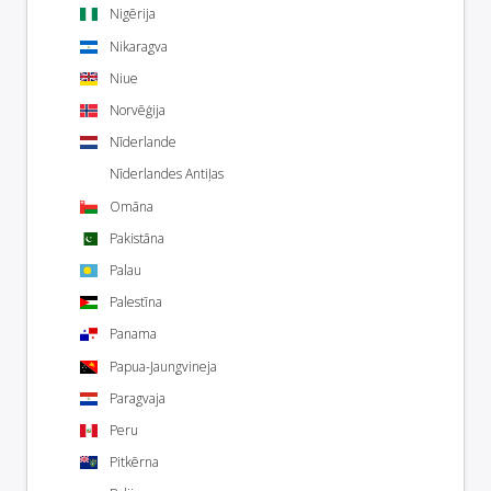
Nigērija
Nikaragva
Niue
Norvēģija
Nīderlande
Nīderlandes Antiļas
Omāna
Pakistāna
Palau
Palestīna
Panama
Papua-Jaungvineja
Paragvaja
Peru
Pitkērna