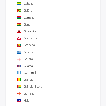
Gabona
Gajāna
Gambija
Gana
Gibraltārs
Grenlande
Grenāda
Grieķija
Gruzija
Guama
Gvatemala
Gvineja
Gvineja-Bisava
Gērnsija
Haiti