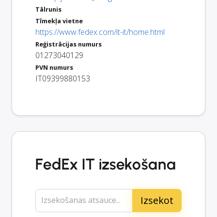
Tālrunis
Tīmekļa vietne
https://www.fedex.com/it-it/home.html
Reģistrācijas numurs
01273040129
PVN numurs
IT09399880153
FedEx IT izsekošana
Izsekošanas atsauce...