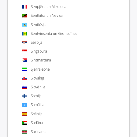
Senpjēra un Mikelona
Sentkitsa un Nevisa
Sentlūsija
Sentvinsenta un Grenadīnas
Serbija
Singapūra
Sintmārtena
Sjerraleone
Slovākija
Slovēnija
Somija
Somālija
Spānija
Sudāna
Surinama