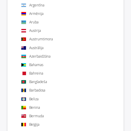
Argentīna
Armēnija
Aruba
Austrija
Austrumtimora
Austrālija
Azerbaidžāna
Bahamas
Bahreina
Bangladeša
Barbadosa
Beliza
Benina
Bermuda
Beļģija