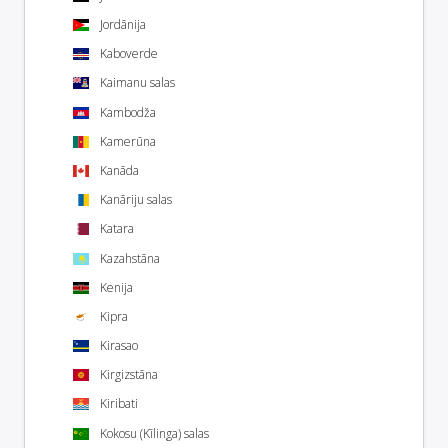
Jordānija
Kaboverde
Kaimanu salas
Kambodža
Kamerūna
Kanāda
Kanāriju salas
Katara
Kazahstāna
Kenija
Kipra
Kirasao
Kirgizstāna
Kiribati
Kokosu (Kīlinga) salas