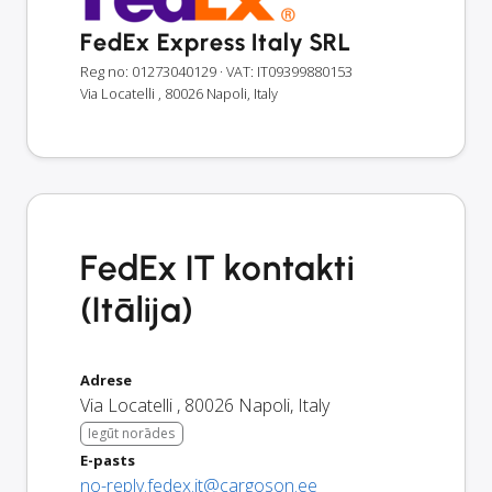
FedEx Express Italy SRL
Reg no: 01273040129
· VAT: IT09399880153
Via Locatelli , 80026 Napoli, Italy
FedEx IT kontakti
(Itālija)
Adrese
Via Locatelli
,
80026
Napoli
,
Italy
Iegūt norādes
E-pasts
no-reply.fedex.it@cargoson.ee