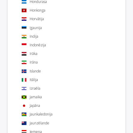
Hondurasa
Honkonga
Horvātija
Igaunija
Indija
Indonēzija
Irāka
Irāna
Islande
Itālija
Izraēla
Jamaika
Japāna
Jaunkaledonija
Jaunzēlande
Jemena