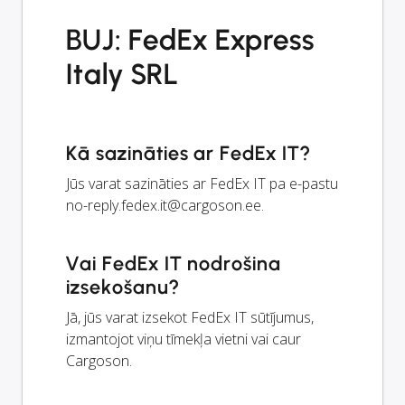
BUJ: FedEx Express
Italy SRL
Kā sazināties ar FedEx IT?
Jūs varat sazināties ar FedEx IT pa e-pastu
no-reply.fedex.it@cargoson.ee
.
Vai FedEx IT nodrošina
izsekošanu?
Jā, jūs varat izsekot FedEx IT sūtījumus,
izmantojot viņu tīmekļa vietni vai caur
Cargoson.