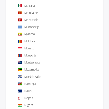
Meksika
Melnkalne
Menas sala
Mikronēzija
Mjanma
Moldova
Monako
Mongolija
Montserrata
Mozambika
Māršala salas
Namībija
Nauru
Nepāla
Nigēra