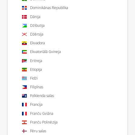
Dominikānas Republika
Dānija
Džibutija
Džērsija
Ekvadora
Ekvatoriālā Gvineja
Eritreja
Etiopija
Fidži
Filipīnas
Folklenda salas
Francija
Franču Gviāna
Franču Polinēzija
Fēru salas