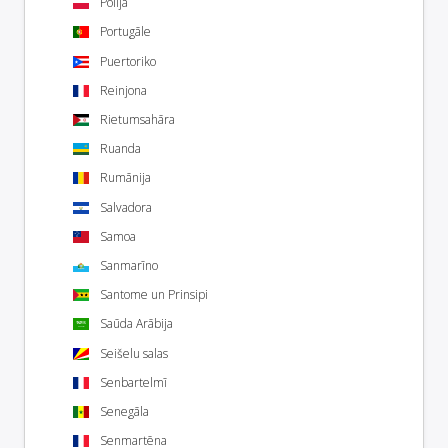
Polija
Portugāle
Puertoriko
Reinjona
Rietumsahāra
Ruanda
Rumānija
Salvadora
Samoa
Sanmarīno
Santome un Prinsipi
Saūda Arābija
Seišelu salas
Senbartelmī
Senegāla
Senmartēna