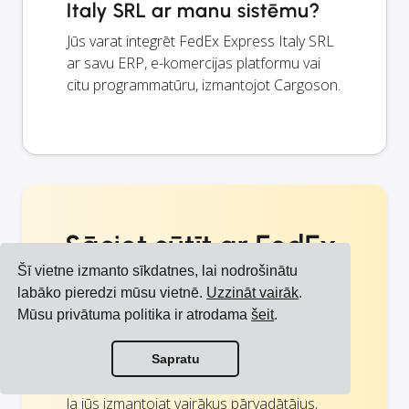
Italy SRL ar manu sistēmu?
Jūs varat integrēt FedEx Express Italy SRL
ar savu ERP, e-komercijas platformu vai
citu programmatūru, izmantojot Cargoson.
Sāciet sūtīt ar FedEx
Šī vietne izmanto sīkdatnes, lai nodrošinātu
IT un citiem
labāko pieredzi mūsu vietnē.
Uzzināt vairāk
.
pārvadātājiem
Mūsu privātuma politika ir atrodama
šeit
.
Sapratu
Jūsu laiks ir vērtīgs
Ja jūs izmantojat vairākus pārvadātājus,