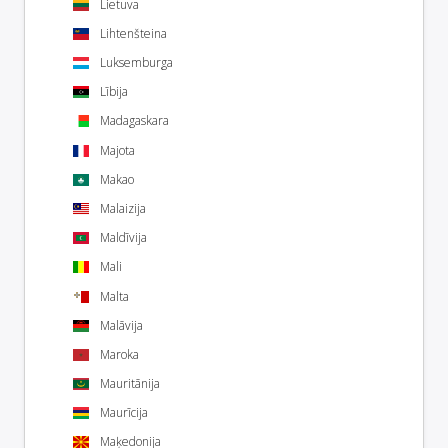
Lietuva
Lihtenšteina
Luksemburga
Lībija
Madagaskara
Majota
Makao
Malaizija
Maldīvija
Mali
Malta
Malāvija
Maroka
Mauritānija
Maurīcija
Maķedonija