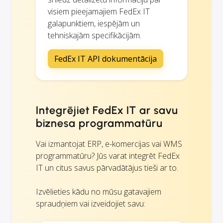
visiem pieejamajiem FedEx IT
galapunktiem, iespējām un
tehniskajām specifikācijām.
FedEx IT API dokumentācija
Integrējiet FedEx IT ar savu
biznesa programmatūru
Vai izmantojat ERP, e-komercijas vai WMS
programmatūru? Jūs varat integrēt FedEx
IT un citus savus pārvadātājus tieši ar to.
Izvēlieties kādu no mūsu gatavajiem
spraudņiem vai izveidojiet savu: