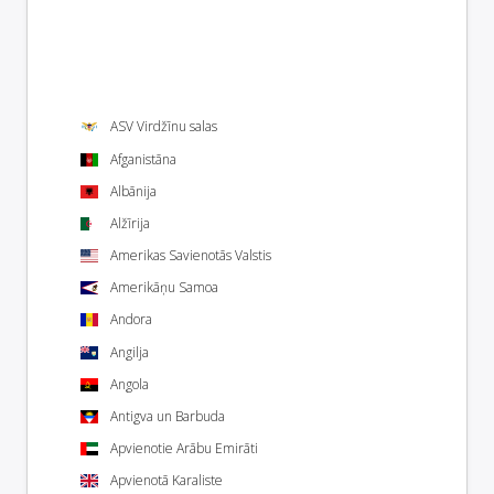
ASV Virdžīnu salas
Afganistāna
Albānija
Alžīrija
Amerikas Savienotās Valstis
Amerikāņu Samoa
Andora
Angilja
Angola
Antigva un Barbuda
Apvienotie Arābu Emirāti
Apvienotā Karaliste