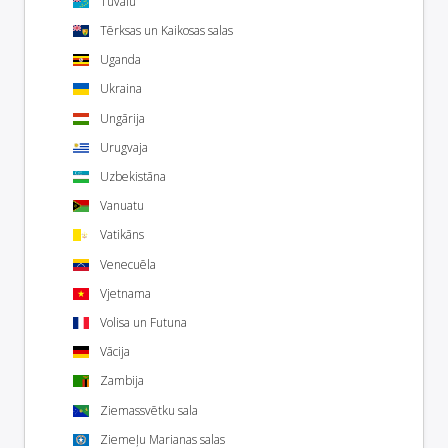
Tuvalu
Tērksas un Kaikosas salas
Uganda
Ukraina
Ungārija
Urugvaja
Uzbekistāna
Vanuatu
Vatikāns
Venecuēla
Vjetnama
Volisa un Futuna
Vācija
Zambija
Ziemassvētku sala
Ziemeļu Marianas salas