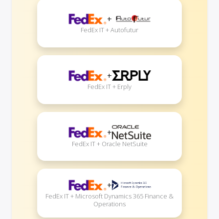
+
FedEx IT + Autofutur
+
FedEx IT + Erply
+
FedEx IT + Oracle NetSuite
+
FedEx IT + Microsoft Dynamics 365 Finance &
Operations