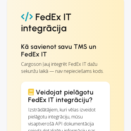
FedEx IT
integrācija
Kā savienot savu TMS un
FedEx IT
Cargoson ļauj integrēt FedEx IT dažu
sekunžu laikā — nav nepieciešams kods.
Veidojat pielāgotu
FedEx IT integrāciju?
Izstrādātājiem, kuri vēlas izveidot
pielāgotu integrāciju, mūsu
visaptverošā API dokumentācija
sniedz detalizētu informāciju par