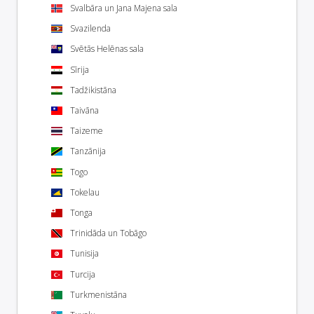
Svalbāra un Jana Majena sala
Svazilenda
Svētās Helēnas sala
Sīrija
Tadžikistāna
Taivāna
Taizeme
Tanzānija
Togo
Tokelau
Tonga
Trinidāda un Tobāgo
Tunisija
Turcija
Turkmenistāna