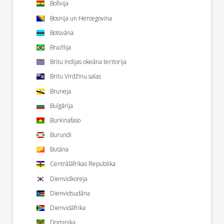
Bolīvija
Bosnija un Hercegovina
Botsvāna
Brazīlija
Britu Indijas okeāna teritorija
Britu Virdžīnu salas
Bruneja
Bulgārija
Burkinafaso
Burundi
Butāna
Centrālāfrikas Republika
Dienvidkoreja
Dienvidsudāna
Dienvidāfrika
Dominika