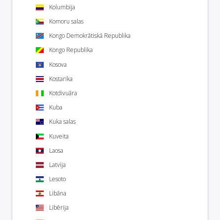
Kolumbija
Komoru salas
Kongo Demokrātiskā Republika
Kongo Republika
Kosova
Kostarika
Kotdivuāra
Kuba
Kuka salas
Kuveita
Laosa
Latvija
Lesoto
Libāna
Libērija