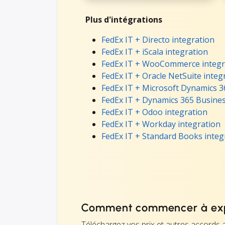
Plus d'intégrations
FedEx IT + Directo integration
FedEx IT + iScala integration
FedEx IT + WooCommerce integr
FedEx IT + Oracle NetSuite integ
FedEx IT + Microsoft Dynamics 3
FedEx IT + Dynamics 365 Busines
FedEx IT + Odoo integration
FedEx IT + Workday integration
FedEx IT + Standard Books integ
Comment commencer à exp
Téléchargez vos prix et autres accords a