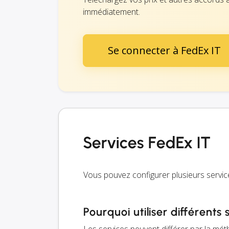
immédiatement.
Se connecter à FedEx IT
Services FedEx IT
Vous pouvez configurer plusieurs service
Pourquoi utiliser différents 
Les services peuvent différer par la méth