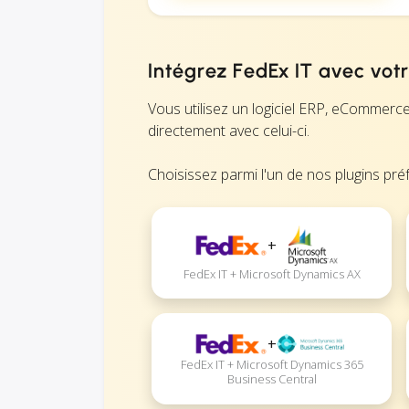
Intégrez FedEx IT avec votr
Vous utilisez un logiciel ERP, eCommerc
directement avec celui-ci.
Choisissez parmi l'un de nos plugins préf
+
FedEx IT + Microsoft Dynamics AX
+
FedEx IT + Microsoft Dynamics 365
Business Central