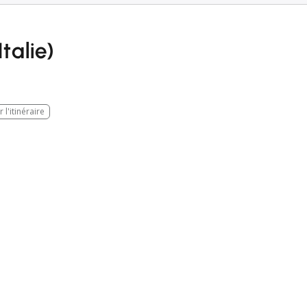
talie)
 l'itinéraire