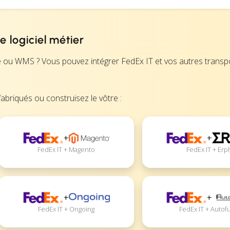
e logiciel métier
e ou WMS ? Vous pouvez intégrer FedEx IT et vos autres transp
abriqués ou construisez le vôtre :
+
+
FedEx IT + Magento
FedEx IT + Erpl
+
+
FedEx IT + Ongoing
FedEx IT + Autof