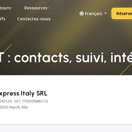
teurs
Ressources
Français
Réserve
ifs
Contactez-nous
 : contacts, suivi, in
xpress Italy SRL
040129
· VAT: IT09399880153
80026 Napoli, Italy