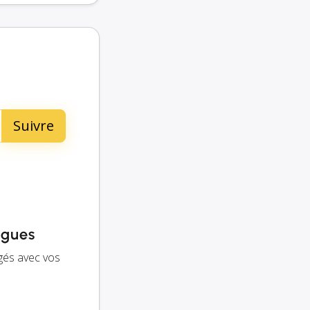
lègues
agés avec vos