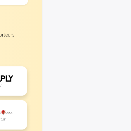
orteurs
y
utur