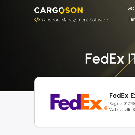
Sec
Tar
Transport Management Software
FedEx IT
FedEx E
Reg no: 01273
Via Locatelli , 