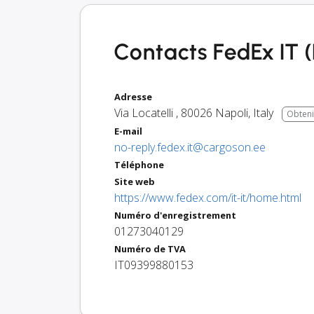
Contacts FedEx IT (I
Adresse
Via Locatelli
,
80026
Napoli
,
Italy
Obtenir
E-mail
no-reply.fedex.it@cargoson.ee
Téléphone
Site web
https://www.fedex.com/it-it/home.html
Numéro d'enregistrement
01273040129
Numéro de TVA
IT09399880153