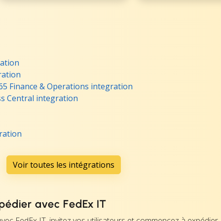
ation
ration
65 Finance & Operations integration
s Central integration
ration
Voir toutes les intégrations
édier avec FedEx IT
vec FedEx IT, invitez vos utilisateurs et commencez à expédier