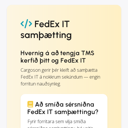
FedEx IT
samþætting
Hvernig á að tengja TMS
kerfið þitt og FedEx IT
Cargoson gerir þér kleift að samþætta
FedEx IT á nokkrum sekúndum — engin
forritun nauðsynleg.
Að smíða sérsniðna
FedEx IT samþættingu?
Fyrir forritara sem vilja smíða