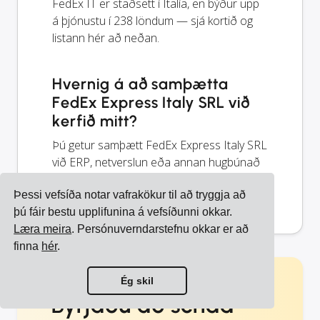
FedEx IT er staðsett í Ítalía, en býður upp
á þjónustu í 238 löndum — sjá kortið og
listann hér að neðan.
Hvernig á að samþætta
FedEx Express Italy SRL við
kerfið mitt?
Þú getur samþætt FedEx Express Italy SRL
við ERP, netverslun eða annan hugbúnað
þinn með því að nota Cargoson.
Þessi vefsíða notar vafrakökur til að tryggja að
þú fáir bestu upplifunina á vefsíðunni okkar.
Læra meira
. Persónuverndarstefnu okkar er að
finna
hér
.
Ég skil
Byrjaðu að senda