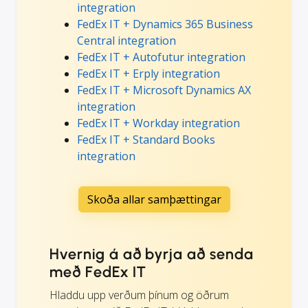
integration
FedEx IT + Dynamics 365 Business
Central integration
FedEx IT + Autofutur integration
FedEx IT + Erply integration
FedEx IT + Microsoft Dynamics AX
integration
FedEx IT + Workday integration
FedEx IT + Standard Books
integration
Skoða allar samþættingar
Hvernig á að byrja að senda
með FedEx IT
Hladdu upp verðum þínum og öðrum