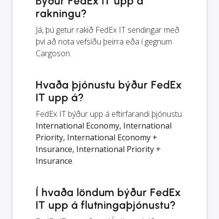
Býður FedEx IT upp á
rakningu?
Já, þú getur rakið FedEx IT sendingar með
því að nota vefsíðu þeirra eða í gegnum
Cargoson.
Hvaða þjónustu býður FedEx
IT upp á?
FedEx IT býður upp á eftirfarandi þjónustu:
International Economy, International
Priority, International Economy +
Insurance, International Priority +
Insurance
.
Í hvaða löndum býður FedEx
IT upp á flutningaþjónustu?