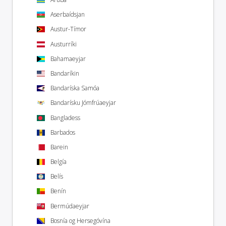
Aserbaídsjan
Austur-Tímor
Austurríki
Bahamaeyjar
Bandaríkin
Bandaríska Samóa
Bandarísku Jómfrúaeyjar
Bangladess
Barbados
Barein
Belgía
Belís
Benín
Bermúdaeyjar
Bosnía og Hersegóvína