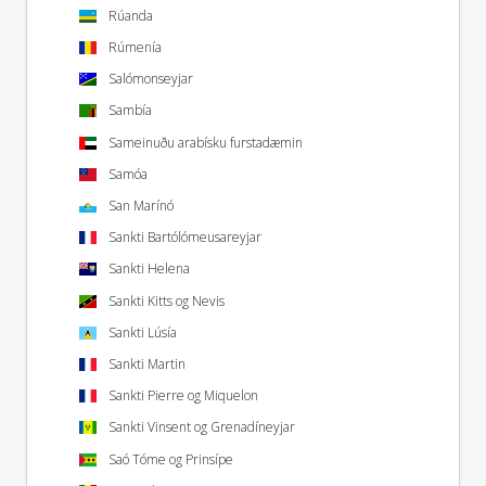
Rúanda
Rúmenía
Salómonseyjar
Sambía
Sameinuðu arabísku furstadæmin
Samóa
San Marínó
Sankti Bartólómeusareyjar
Sankti Helena
Sankti Kitts og Nevis
Sankti Lúsía
Sankti Martin
Sankti Pierre og Miquelon
Sankti Vinsent og Grenadíneyjar
Saó Tóme og Prinsípe