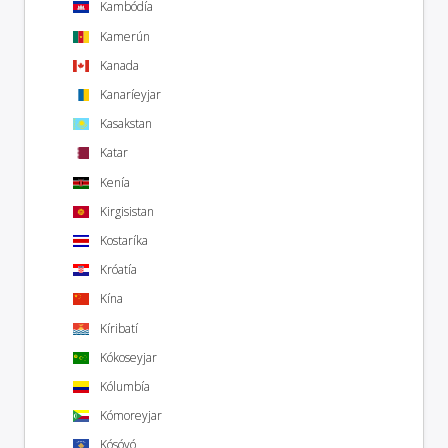
Kambódía
Kamerún
Kanada
Kanaríeyjar
Kasakstan
Katar
Kenía
Kirgisistan
Kostaríka
Króatía
Kína
Kíribatí
Kókoseyjar
Kólumbía
Kómoreyjar
Kósóvó