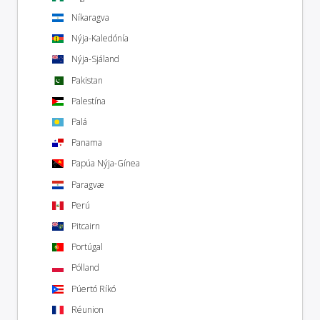
Níkaragva
Nýja-Kaledónía
Nýja-Sjáland
Pakistan
Palestína
Palá
Panama
Papúa Nýja-Gínea
Paragvæ
Perú
Pitcairn
Portúgal
Pólland
Púertó Ríkó
Réunion