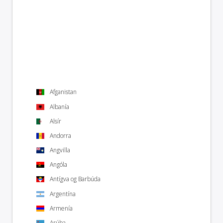
Afganistan
Albanía
Alsír
Andorra
Angvilla
Angóla
Antígva og Barbúda
Argentína
Armenía
Arúba