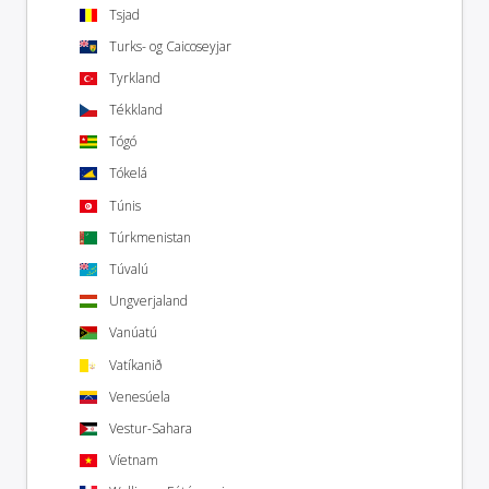
Tsjad
Turks- og Caicoseyjar
Tyrkland
Tékkland
Tógó
Tókelá
Túnis
Túrkmenistan
Túvalú
Ungverjaland
Vanúatú
Vatíkanið
Venesúela
Vestur-Sahara
Víetnam