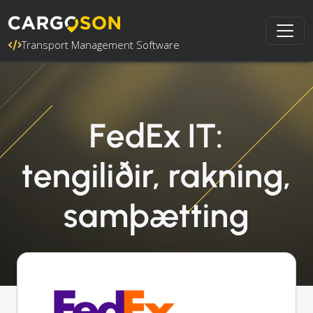
Transport Management Software
FedEx IT:
tengiliðir, rakning,
samþætting