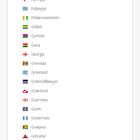
Fídjieyjar
Fílabeinsströndin
Gabon
Gambía
Gana
Georgía
Grenada
Grikkland
Grænhöfðaeyjar
Grænland
Guernsey
Gvam
Gvatemala
Gvæjana
Gíbraltar