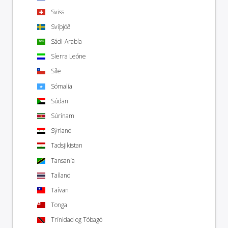
Sviss
Svíþjóð
Sádi-Arabía
Síerra Leóne
Síle
Sómalía
Súdan
Súrínam
Sýrland
Tadsjikistan
Tansanía
Taíland
Taívan
Tonga
Trínidad og Tóbagó