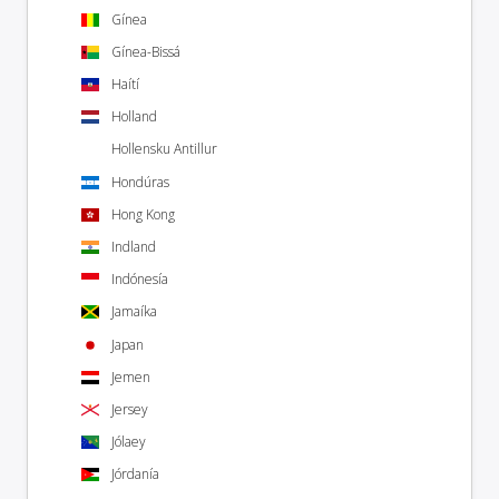
Gínea
Gínea-Bissá
Haítí
Holland
Hollensku Antillur
Hondúras
Hong Kong
Indland
Indónesía
Jamaíka
Japan
Jemen
Jersey
Jólaey
Jórdanía