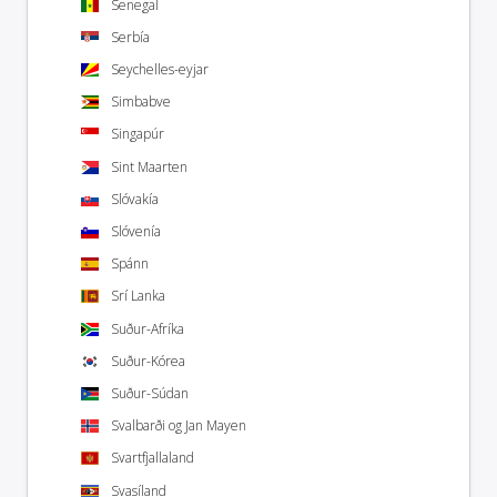
Senegal
Serbía
Seychelles-eyjar
Simbabve
Singapúr
Sint Maarten
Slóvakía
Slóvenía
Spánn
Srí Lanka
Suður-Afríka
Suður-Kórea
Suður-Súdan
Svalbarði og Jan Mayen
Svartfjallaland
Svasíland