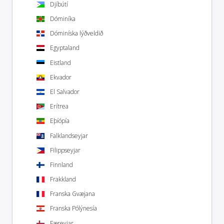
Djíbútí
Dóminíka
Dóminíska lýðveldið
Egyptaland
Eistland
Ekvador
El Salvador
Erítrea
Eþíópía
Falklandseyjar
Filippseyjar
Finnland
Frakkland
Franska Gvæjana
Franska Pólýnesía
Færeyjar