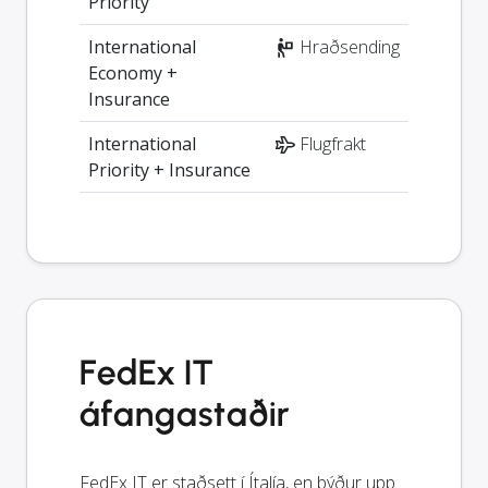
Priority
International
Hraðsending
Economy +
Insurance
International
Flugfrakt
Priority + Insurance
FedEx IT
áfangastaðir
FedEx IT er staðsett í Ítalía, en býður upp