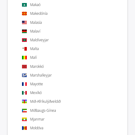
Makaó
Makedónía
Malasía
Malaví
Maldíveyjar
Malta
Malí
Marokkó
Marshalleyjar
Mayotte
Mexíkó
Mið-Afríkulýðveldið
Miðbaugs-Gínea
Mjanmar
Moldóva