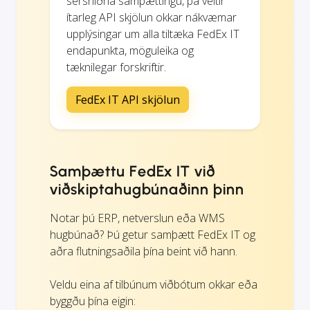
sérsniðna samþættingu, þá veitir
ítarleg API skjölun okkar nákvæmar
upplýsingar um alla tiltæka FedEx IT
endapunkta, möguleika og
tæknilegar forskriftir.
FedEx IT API skjölun
Samþættu FedEx IT við
viðskiptahugbúnaðinn þinn
Notar þú ERP, netverslun eða WMS
hugbúnað? Þú getur samþætt FedEx IT og
aðra flutningsaðila þína beint við hann.
Veldu eina af tilbúnum viðbótum okkar eða
byggðu þína eigin: