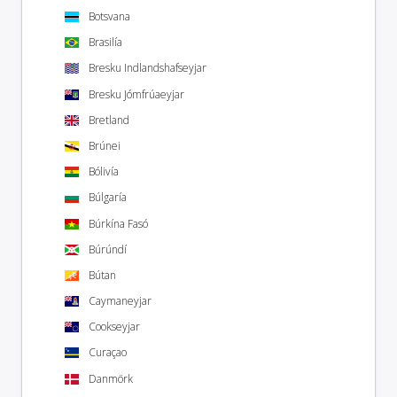
Botsvana
Brasilía
Bresku Indlandshafseyjar
Bresku Jómfrúaeyjar
Bretland
Brúnei
Bólivía
Búlgaría
Búrkína Fasó
Búrúndí
Bútan
Caymaneyjar
Cookseyjar
Curaçao
Danmörk