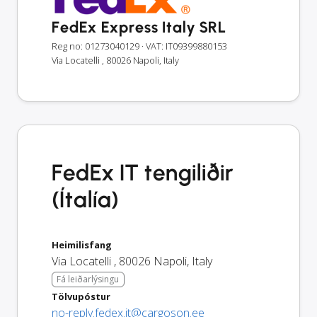
FedEx Express Italy SRL
Reg no: 01273040129
· VAT: IT09399880153
Via Locatelli , 80026 Napoli, Italy
FedEx IT tengiliðir
(Ítalía)
Heimilisfang
Via Locatelli
,
80026
Napoli
,
Italy
Fá leiðarlýsingu
Tölvupóstur
no-reply.fedex.it@cargoson.ee