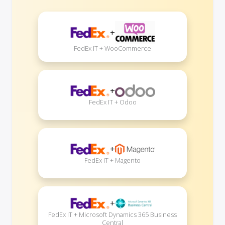
+
FedEx IT + WooCommerce
+
FedEx IT + Odoo
+
FedEx IT + Magento
+
FedEx IT + Microsoft Dynamics 365 Business
Central