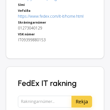
Sími
Vefsíða
https://www.fedex.com/it-it/home.html
Skráningarnúmer
01273040129
VSK númer
IT09399880153
FedEx IT rakning
Rakningarnúmer...