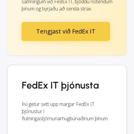
samningum við FedEx IT, bjóddu notendum
þínum og byrjaðu að senda strax.
Tengjast við FedEx IT
FedEx IT þjónusta
Þú getur sett upp margar FedEx IT
þjónustur í
flutningastjórnunarhugbúnaðinum þínum.