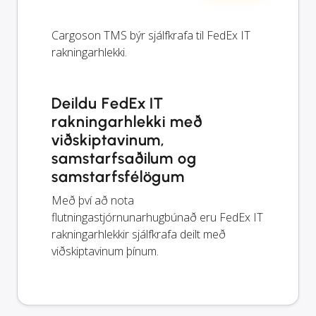
Cargoson TMS býr sjálfkrafa til FedEx IT
rakningarhlekki.
Deildu FedEx IT
rakningarhlekki með
viðskiptavinum,
samstarfsaðilum og
samstarfsfélögum
Með því að nota
flutningastjórnunarhugbúnað eru FedEx IT
rakningarhlekkir sjálfkrafa deilt með
viðskiptavinum þínum.