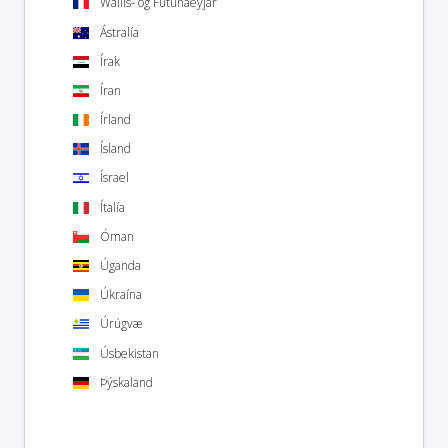
Wallis- og Fútúnaeyjar
Ástralía
Írak
Íran
Írland
Ísland
Ísrael
Ítalía
Óman
Úganda
Úkraína
Úrúgvæ
Úsbekistan
Þýskaland