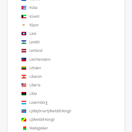
Kúba
Kúveit
Kýpur
Laos
Lesótó
Lettland
Liechtenstein
Litháen
Líbanon
Líbería
Líbía
Lúxemborg
Lýðstjórnarlýðveldið Kongó
Lýðveldið Kongó
Madagaskar