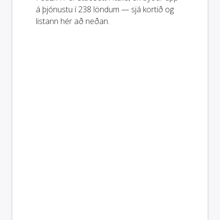
á þjónustu í 238 löndum — sjá kortið og
listann hér að neðan.