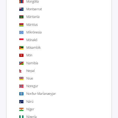
Mongólía
Montserrat
Máritanía
Máritíus
Míkrónesía
Mónakó
Mósambík
Mön
Namibía
Nepal
Niue
Noregur
Norður-Maríanaeyjar
Nárú
Níger
Nígería