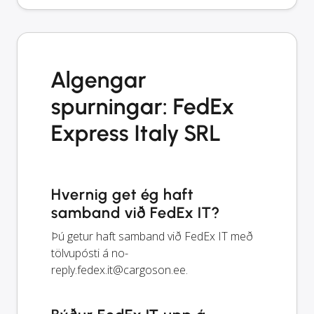
Algengar
spurningar: FedEx
Express Italy SRL
Hvernig get ég haft
samband við FedEx IT?
Þú getur haft samband við FedEx IT með
tölvupósti á
no-
reply.fedex.it@cargoson.ee
.