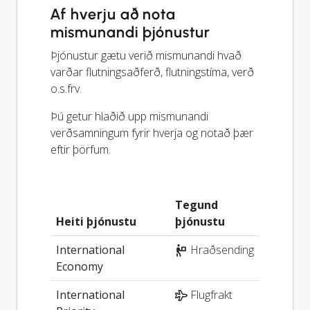
Af hverju að nota
mismunandi þjónustur
Þjónustur gætu verið mismunandi hvað
varðar flutningsaðferð, flutningstíma, verð
o.s.frv.
Þú getur hlaðið upp mismunandi
verðsamningum fyrir hverja og notað þær
eftir þörfum.
Tegund
Heiti þjónustu
þjónustu
International
Hraðsending
Economy
International
Flugfrakt