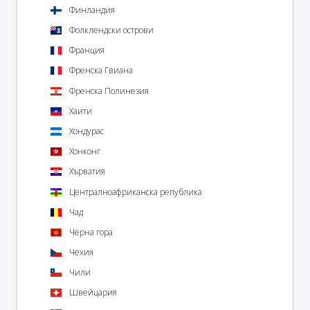
Финландия
Фолклендски острови
Франция
Френска Гвиана
Френска Полинезия
Хаити
Хондурас
Хонконг
Хърватия
Централноафриканска република
Чад
Черна гора
Чехия
Чили
Швейцария