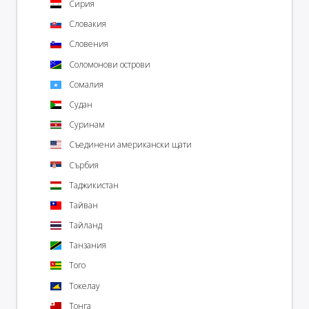
Сирия
Словакия
Словения
Соломонови острови
Сомалия
Судан
Суринам
Съединени американски щати
Сърбия
Таджикистан
Тайван
Тайланд
Танзания
Того
Токелау
Тонга