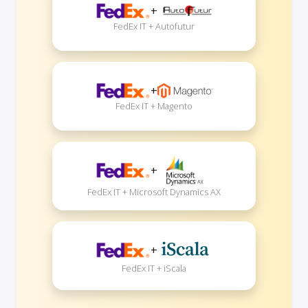
+
FedEx IT + Autofutur
+
FedEx IT + Magento
+
FedEx IT + Microsoft Dynamics AX
+
FedEx IT + iScala