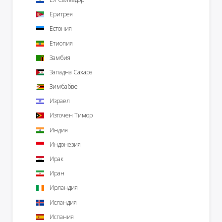
Еритрея
Естония
Етиопия
Замбия
Западна Сахара
Зимбабве
Израел
Източен Тимор
Индия
Индонезия
Ирак
Иран
Ирландия
Исландия
Испания