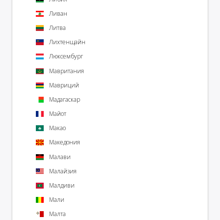
Ливан
Литва
Лихтенщайн
Люксембург
Мавритания
Мавриций
Мадагаскар
Майот
Макао
Македония
Малави
Малайзия
Малдиви
Мали
Малта