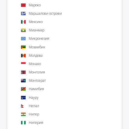
Мароко
Маршалови острови
Мексико
Мианмар
Микронезия
Мозамбик
Молдова
Монако
Монголия
Монтсерат
Намибия
Науру
Непал
Нигер
Нигерия