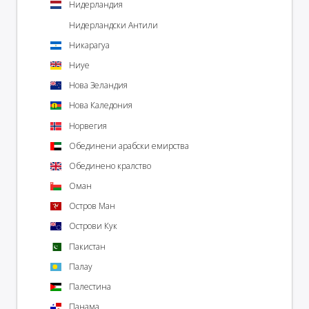
Нидерландия
Нидерландски Антили
Никарагуа
Ниуе
Нова Зеландия
Нова Каледония
Норвегия
Обединени арабски емирства
Обединено кралство
Оман
Остров Ман
Острови Кук
Пакистан
Палау
Палестина
Панама