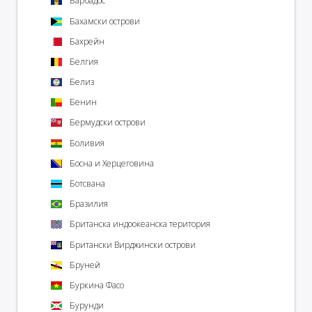
Барбадос
Бахамски острови
Бахрейн
Белгия
Белиз
Бенин
Бермудски острови
Боливия
Босна и Херцеговина
Ботсвана
Бразилия
Британска индоокеанска територия
Британски Вирджински острови
Бруней
Буркина Фасо
Бурунди