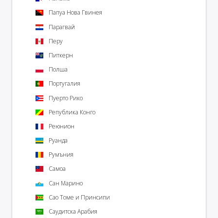
Папуа Нова Гвинея
Парагвай
Перу
Питкерн
Полша
Португалия
Пуерто Рико
Република Конго
Реюнион
Руанда
Румъния
Самоа
Сан Марино
Сао Томе и Принсипи
Саудитска Арабия