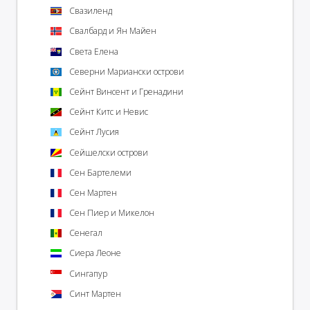
Свазиленд
Свалбард и Ян Майен
Света Елена
Северни Мариански острови
Сейнт Винсент и Гренадини
Сейнт Китс и Невис
Сейнт Лусия
Сейшелски острови
Сен Бартелеми
Сен Мартен
Сен Пиер и Микелон
Сенегал
Сиера Леоне
Сингапур
Синт Мартен