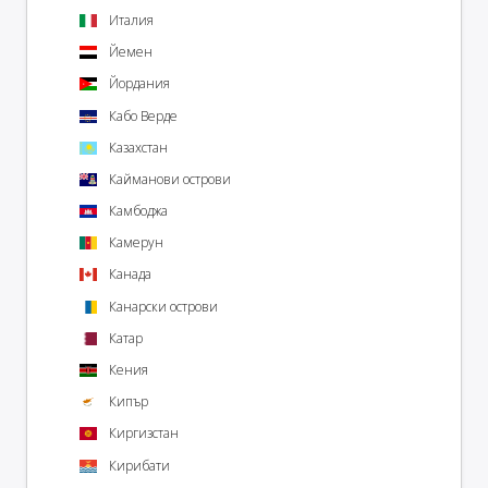
Италия
Йемен
Йордания
Кабо Верде
Казахстан
Кайманови острови
Камбоджа
Камерун
Канада
Канарски острови
Катар
Кения
Кипър
Киргизстан
Кирибати