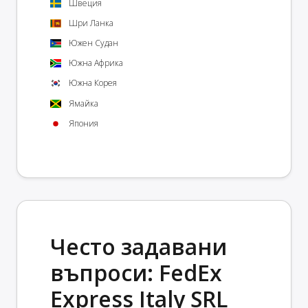
Швеция
Шри Ланка
Южен Судан
Южна Африка
Южна Корея
Ямайка
Япония
Често задавани
въпроси: FedEx
Express Italy SRL