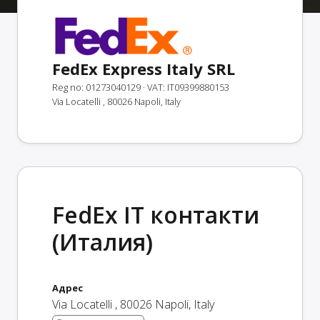
FedEx Express Italy SRL
Reg no: 01273040129
· VAT: IT09399880153
Via Locatelli , 80026 Napoli, Italy
FedEx IT контакти
(Италия)
Адрес
Via Locatelli
,
80026
Napoli
,
Italy