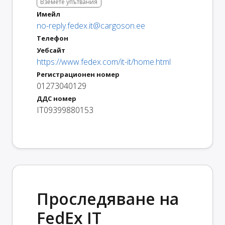
Вземете упътвания
Имейл
no-reply.fedex.it@cargoson.ee
Телефон
Уебсайт
https://www.fedex.com/it-it/home.html
Регистрационен номер
01273040129
ДДС номер
IT09399880153
Проследяване на
FedEx IT