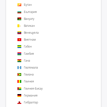
Бутан
България
Вануату
Ватикан
Венецуела
Виетнам
Габон
Гамбия
Гана
Гватемала
Гвиана
Гвинея
Гвинея-Бисау
Германия
Гибралтар