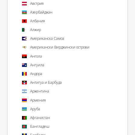
Австрия
Азербайджан
Албания
Алжир
Американска Самоа
Американски Вирджински острови
Ангола
Ангуила
Андора
Антигуа и Барбуда
Аржентина
Армения
Аруба
Афганистан
Бангладеш