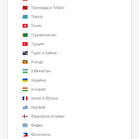
Тринидад и Тобаго
Тувалу
Тунис
Туркменистан
Турция
Търкс и Кайкос
Уганда
Узбекистан
Украйна
Унгария
Уолис и Футуна
Уругвай
Фарьорски острови
Фиджи
Филипини