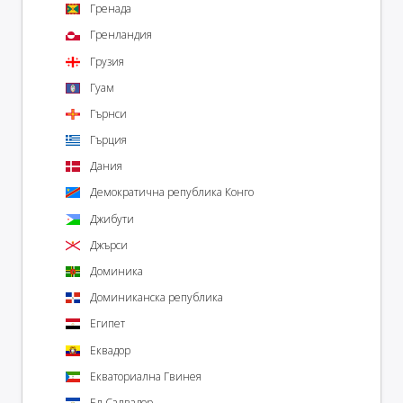
Гренада
Гренландия
Грузия
Гуам
Гърнси
Гърция
Дания
Демократична република Конго
Джибути
Джърси
Доминика
Доминиканска република
Египет
Еквадор
Екваториална Гвинея
Ел Салвадор