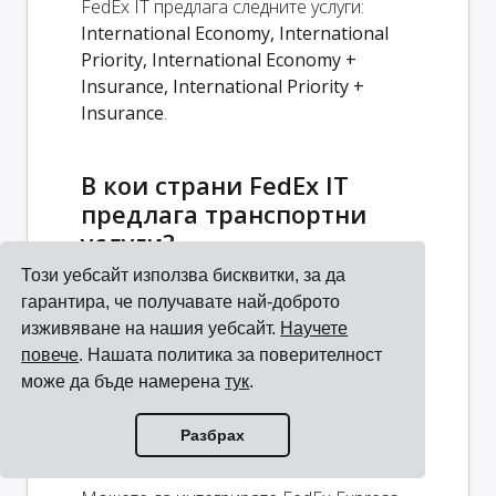
FedEx IT предлага следните услуги:
International Economy, International
Priority, International Economy +
Insurance, International Priority +
Insurance
.
В кои страни FedEx IT
предлага транспортни
услуги?
Този уебсайт използва бисквитки, за да
FedEx IT е базиран в Италия, но
гарантира, че получавате най-доброто
предлага услуги в 238 страни — вижте
изживяване на нашия уебсайт.
Научете
картата и списъка по-долу.
повече
. Нашата политика за поверителност
може да бъде намерена
тук
.
Как да интегрирам FedEx
Express Italy SRL с моята
Разбрах
система?