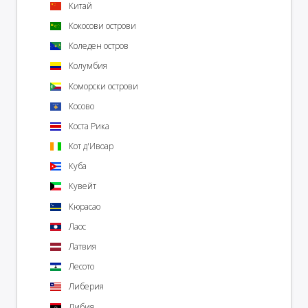
Китай
Кокосови острови
Коледен остров
Колумбия
Коморски острови
Косово
Коста Рика
Кот д'Ивоар
Куба
Кувейт
Кюрасао
Лаос
Латвия
Лесото
Либерия
Либия