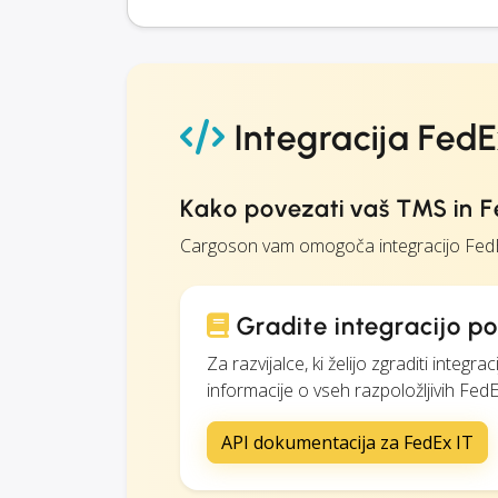
Integracija FedE
Kako povezati vaš TMS in F
Cargoson vam omogoča integracijo FedEx
Gradite integracijo po
Za razvijalce, ki želijo zgraditi int
informacije o vseh razpoložljivih FedE
API dokumentacija za FedEx IT