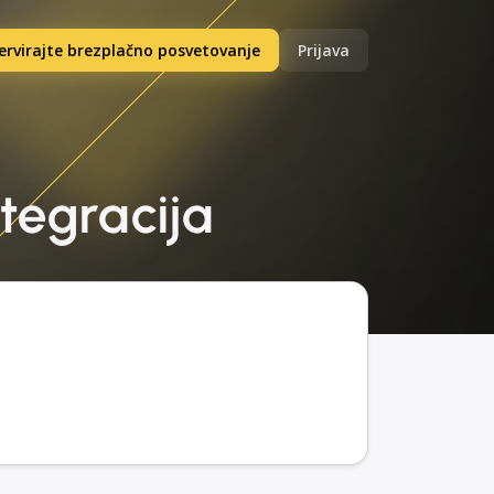
ervirajte brezplačno posvetovanje
Prijava
ntegracija