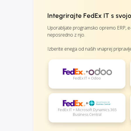
Integrirajte FedEx IT s sv
Uporabljate programsko opremo ERP, e-t
neposredno z njo.
Izberite enega od naših vnaprej pripravlje
+
FedEx IT + Odoo
+
FedEx IT + Microsoft Dynamics 365
Business Central