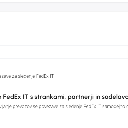
ave za sledenje FedEx IT.
 FedEx IT s strankami, partnerji in sodelavc
anje prevozov se povezave za sledenje FedEx IT samodejno del