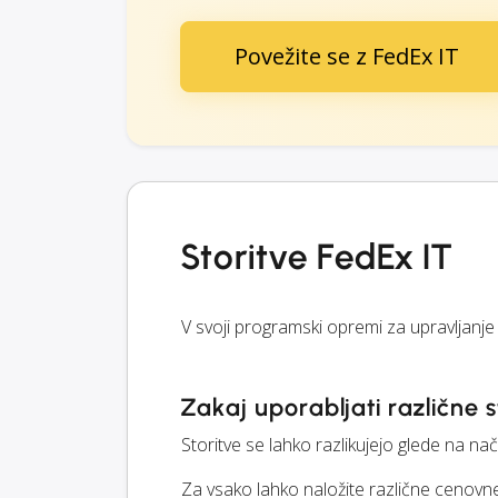
Povežite se z FedEx IT
Storitve FedEx IT
V svoji programski opremi za upravljanje
Zakaj uporabljati različne s
Storitve se lahko razlikujejo glede na na
Za vsako lahko naložite različne cenovne