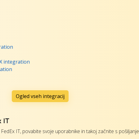
ration
X integration
ation
Ogled vseh integracij
x IT
FedEx IT, povabite svoje uporabnike in takoj začnite s pošiljanj