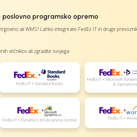
ojo poslovno programsko opremo
rgovino ali WMS? Lahko integrirate FedEx IT in druge prevozni
nih vtičnikov ali zgradite svojega:
+
+
FedEx IT + Microsoft Dynami
FedEx IT + Standard Books
& Operations
+
+
FedEx IT + Work
FedEx IT + Dynamics 365 Business Central