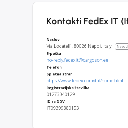
Kontakti FedEx IT (It
Naslov
Via Locatelli
,
80026
Napoli
,
Italy
Navodi
E-pošta
no-reply.fedex.it@cargoson.ee
Telefon
Spletna stran
https://www.fedex.com/it-it/home.html
Registracijska številka
01273040129
ID za DDV
IT09399880153