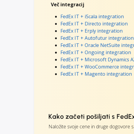
Več integracij
FedEx IT + iScala integration
FedEx IT + Directo integration
FedEx IT + Erply integration
FedEx IT + Autofutur integration
FedEx IT + Oracle NetSuite integ
FedEx IT + Ongoing integration
FedEx IT + Microsoft Dynamics A
FedEx IT + WooCommerce integr
FedEx IT + Magento integration
Kako začeti pošiljati s FedE
Naložite svoje cene in druge dogovore s 