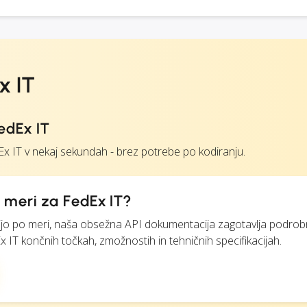
x IT
edEx IT
 IT v nekaj sekundah - brez potrebe po kodiranju.
 meri za FedEx IT?
egracijo po meri, naša obsežna API dokumentacija zagotavlja podro
x IT končnih točkah, zmožnostih in tehničnih specifikacijah.