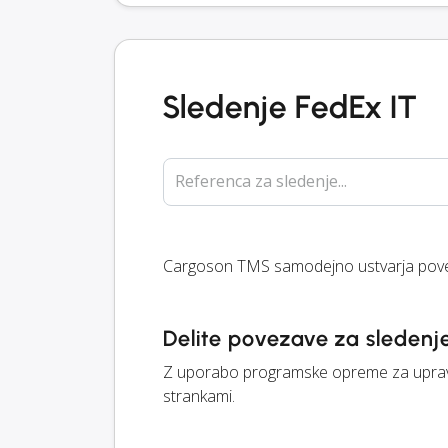
Sledenje FedEx IT
Referenca za sledenje...
Cargoson TMS samodejno ustvarja povez
Delite povezave za sledenje
Z uporabo programske opreme za upravlj
strankami.