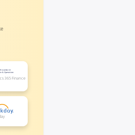
ke
cs 365 Finance
day