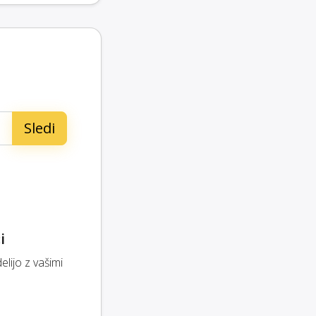
i
ijo z vašimi