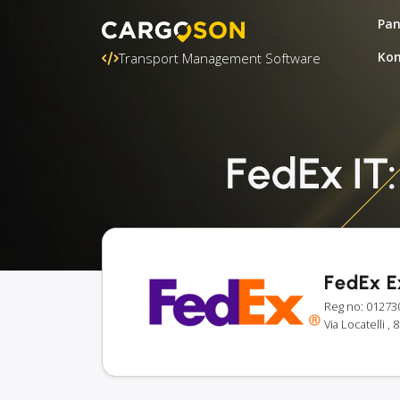
Pa
Kon
Transport Management Software
FedEx IT:
FedEx E
Reg no: 01273
Via Locatelli , 