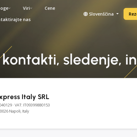
noge
Viri
Cene
Slovenščina
Rez
taktirajte nas
 kontakti, sledenje, i
xpress Italy SRL
040129
· VAT: IT09399880153
80026 Napoli, Italy