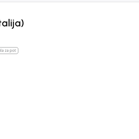
alija)
la za pot