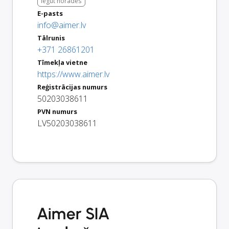
Iegūt norādes
E-pasts
info@aimer.lv
Tālrunis
+371 26861201
Tīmekļa vietne
https://www.aimer.lv
Reģistrācijas numurs
50203038611
PVN numurs
LV50203038611
Aimer SIA