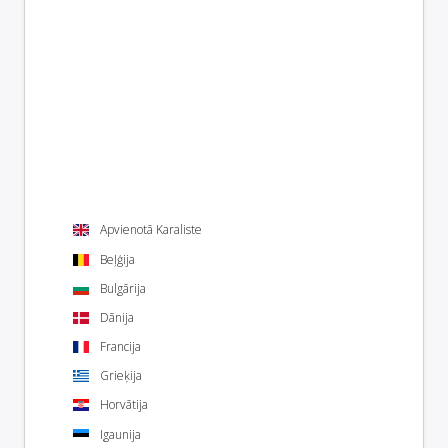
Apvienotā Karaliste
Beļģija
Bulgārija
Dānija
Francija
Grieķija
Horvātija
Igaunija