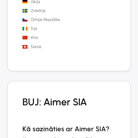
Vācija
Zviedrija
Čehijas Republika
Īrija
Ķīna
Šveice
BUJ: Aimer SIA
Kā sazināties ar Aimer SIA?