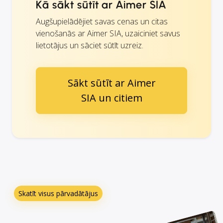
Kā sākt sūtīt ar Aimer SIA
Augšupielādējiet savas cenas un citas
vienošanās ar Aimer SIA, uzaiciniet savus
lietotājus un sāciet sūtīt uzreiz.
Sākt sūtīt ar Aimer
SIA un citiem
Skatīt visus pārvadātājus