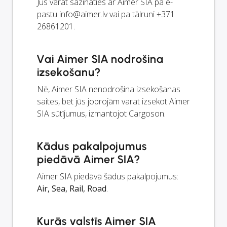
Jūs varat sazināties ar Aimer SIA pa e-
pastu
info@aimer.lv
vai pa tālruni +371
26861201.
Vai Aimer SIA nodrošina
izsekošanu?
Nē, Aimer SIA nenodrošina izsekošanas
saites, bet jūs joprojām varat izsekot Aimer
SIA sūtījumus, izmantojot Cargoson.
Kādus pakalpojumus
piedāvā Aimer SIA?
Aimer SIA piedāvā šādus pakalpojumus:
Air, Sea, Rail, Road
.
Kurās valstīs Aimer SIA