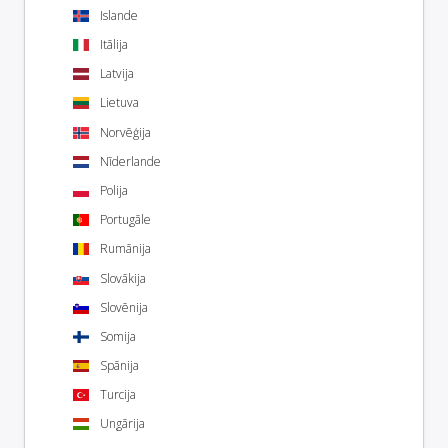
Islande
Itālija
Latvija
Lietuva
Norvēģija
Nīderlande
Polija
Portugāle
Rumānija
Slovākija
Slovēnija
Somija
Spānija
Turcija
Ungārija