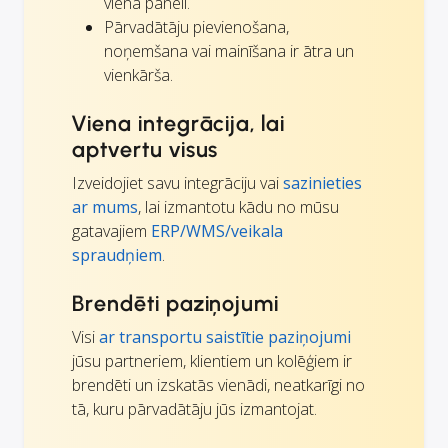
vienā panelī.
Pārvadātāju pievienošana,
noņemšana vai mainīšana ir ātra un
vienkārša.
Viena integrācija, lai
aptvertu visus
Izveidojiet savu integrāciju vai
sazinieties
ar mums
, lai izmantotu kādu no mūsu
gatavajiem
ERP/WMS/veikala
spraudņiem
.
Brendēti paziņojumi
Visi
ar transportu saistītie paziņojumi
jūsu partneriem, klientiem un kolēģiem ir
brendēti un izskatās vienādi, neatkarīgi no
tā, kuru pārvadātāju jūs izmantojat.