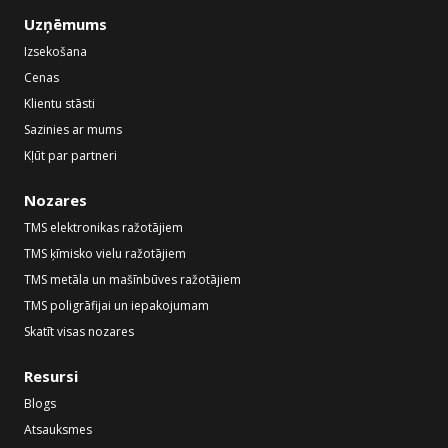
Uzņēmums
Izsekošana
Cenas
Klientu stāsti
Sazinies ar mums
Kļūt par partneri
Nozares
TMS elektronikas ražotājiem
TMS ķīmisko vielu ražotājiem
TMS metāla un mašīnbūves ražotājiem
TMS poligrāfijai un iepakojumam
Skatīt visas nozares
Resursi
Blogs
Atsauksmes