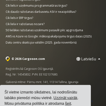
Cik liels ir uzņēmumu programmatūras tirgus?
Cik daudz ražošanas darbavietu ASV ir neaizpildītas?
Cik liels ir ERP tirgus?
Cik liela ir ražošanas nozare?
50 lielākie ražošanas uzņēmumi pasaulē pēc apgrozījuma
AWS vs Azure vs Google: mākoņpakalpojumu tirgus daļas (2025)
Datu centru skaits pa valstīm (2025. gada novembris)
Latviešu
© 2026 Cargoson.com
Reģistrēts kā Cargoson OÜ Igaunijā.
Reģ. Nr: 14545832. PVN: EE102137680.
Galvenā mītne: Pärnu mnt. 141, 11314 Tallina, Igaunija
·
+372 5555 0028
hello@cargoson.com
Šī vietne izmanto sīkdatnes, lai nodrošinātu
labāko pieredzi mūsu vietnē.
Uzzināt vairāk
.
Pakalpojumu noteikumi
|
Privātuma politika
|
Sīkdatņu
Mūsu privātuma politika ir atrodama
šeit
.