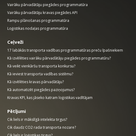
Vairāku pārvadātāju piegādes programmatūra
Vairāku pārvadātāju kravas piegādes API
Rampu plānošanas programmatūra
Loģistikas nodaļas programmatūra
Ceļveži
17 labākās transporta vadības programmatūras preču īpašniekiem
Kā izvēlēties vairāku pārvadātāju piegādes programmatūru?
Kā veikt vienkāršu transporta konkursu?
Kā ieviest transporta vadības sistēmu?
Kā izvēlēties kravas pārvadātāju?
Kā automatizēt piegādes paziņojumus?
Kravas KPI, kas jāseko katram loģistikas vadītājam
Pētījumi
Cik liels ir mākslīgā intelekta tirgus?
Cik daudz CO2 rada transporta nozare?
Cik liels ir loģistikas tirgus?