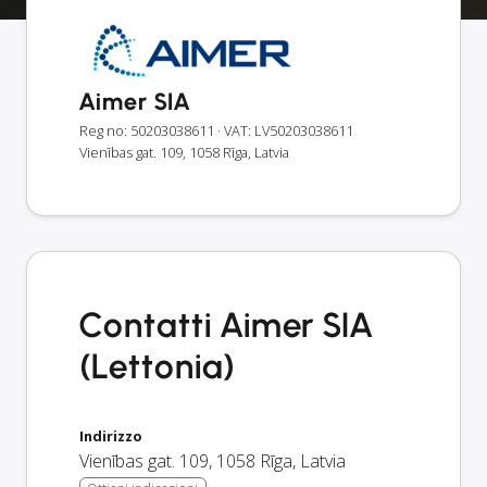
Aimer SIA
Reg no: 50203038611
· VAT: LV50203038611
Vienības gat. 109, 1058 Rīga, Latvia
Contatti Aimer SIA
(Lettonia)
Indirizzo
Vienības gat. 109
,
1058
Rīga
,
Latvia