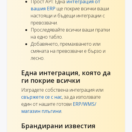
Прост API: Една
интеграция от
вашия ERP
ще покрие всички ваши
настоящи и бъдещи интеграции с
превозвачи.
Проследявайте всички ваши пратки
на едно табло.
Добавянето, премахването или
смяната на превозвачи е бързо и
лесно.
Една интеграция, която да
ги покрие всички
Изградете собствена интеграция или
свържете се с нас
, за да използвате
един от нашите готови
ERP/WMS/
магазин плъгини
.
Брандирани известия