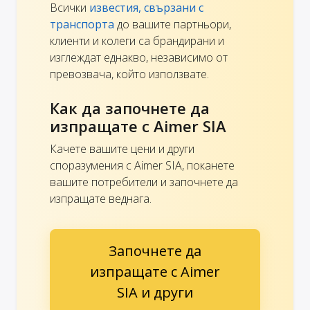
Всички
известия, свързани с
транспорта
до вашите партньори,
клиенти и колеги са брандирани и
изглеждат еднакво, независимо от
превозвача, който използвате.
Как да започнете да
изпращате с Aimer SIA
Качете вашите цени и други
споразумения с Aimer SIA, поканете
вашите потребители и започнете да
изпращате веднага.
Започнете да
изпращате с Aimer
SIA и други