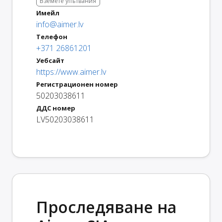
Вземете упътвания
Имейл
info@aimer.lv
Телефон
+371 26861201
Уебсайт
https://www.aimer.lv
Регистрационен номер
50203038611
ДДС номер
LV50203038611
Проследяване на